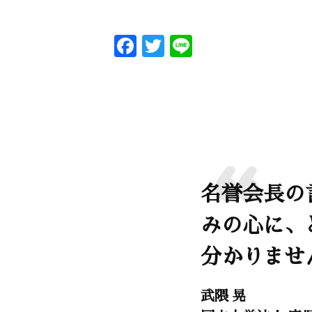
F
T
Li
a
w
n
c
itt
e
e
er
b
o
o
名誉会長の
k
みの心に、
分かりませ
武隈 晃