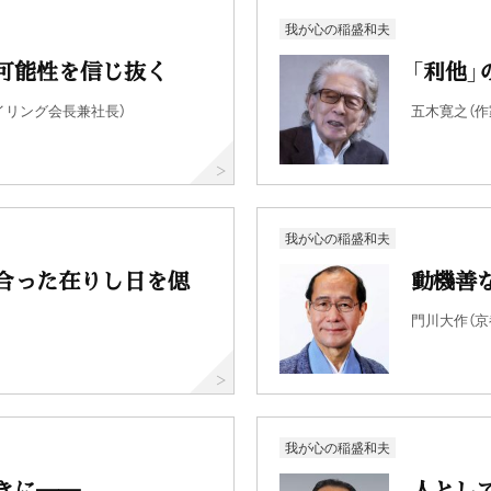
我が心の稲盛和夫
可能性を信じ抜く
「利他
イリング会長兼社長）
五木寛之（作
我が心の稲盛和夫
合った在りし日を偲
動機善
門川大作（京
我が心の稲盛和夫
きに──
人とし