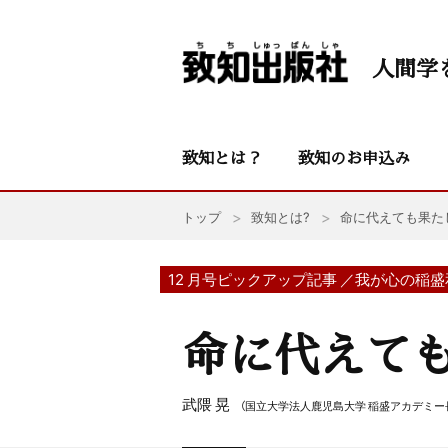
人間学
致知とは？
致知のお申込み
トップ
致知とは?
命に代えても果た
12 月号ピックアップ記事 ／我が心の稲
命に代えて
武隈 晃
（国立大学法人鹿児島大学 稲盛アカデミー