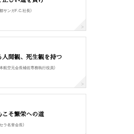
都サンガF.C.社長）
る人間観、死生観を持つ
日本航空元会長補佐専務執行役員）
心こそ繁栄への道
セラ名誉会長）