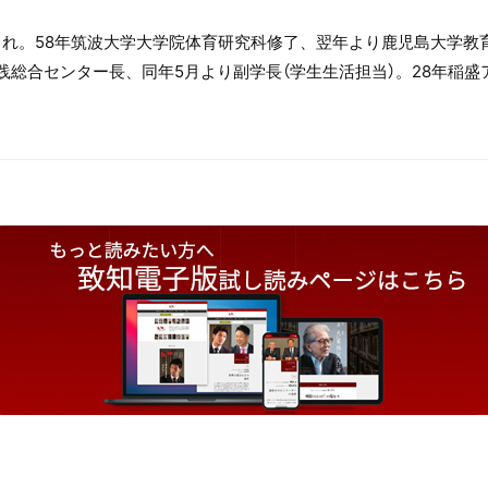
まれ。58年筑波大学大学院体育研究科修了、翌年より鹿児島大学教
践総合センター長、同年5月より副学長（学生生活担当）。28年稲盛