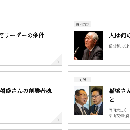
特別講話
だリーダーの条件
人は何
稲盛和夫（京
対談
 稲盛さんの創業者魂
稲盛さ
と
岡田武史（Ｆ
栗山英樹（