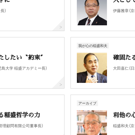
長）
伊藤雅章（京
我が心の稲盛和夫
たしたい〝約束〞
確固た
児島大学 稲盛アカデミー長）
大田嘉仁（
アーカイブ
る稲盛哲学の力
利他の
〉管理顧問有限公司董事長）
稲盛和夫（京