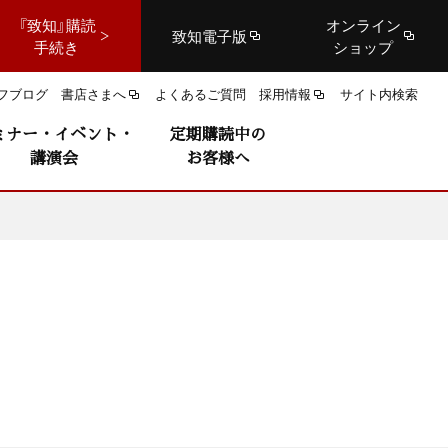
『致知』購読
オンライン
致知電子版
手続き
ショップ
フブログ
書店さまへ
よくあるご質問
採用情報
サイト内検索
ミナー・イベント・
定期購読中の
講演会
お客様へ