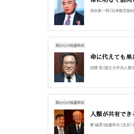
清水新一郎（日本航空副社
我が心の稲盛和夫
命に代えても果
武隈 晃（国立大学法人鹿
我が心の稲盛和夫
人類が共有でき
曹 岫雲（稲盛和夫〈北京