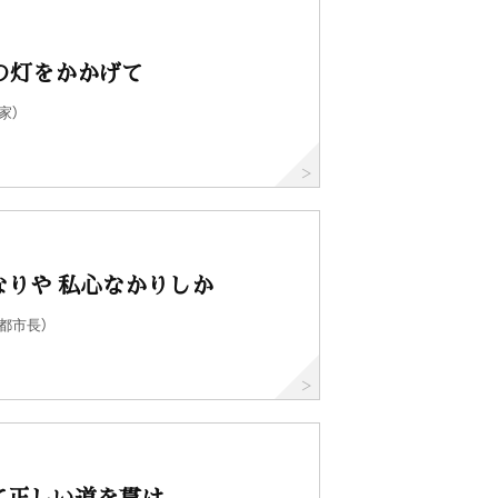
」の灯をかかげて
家）
なりや 私心なかりしか
都市長）
て正しい道を貫け