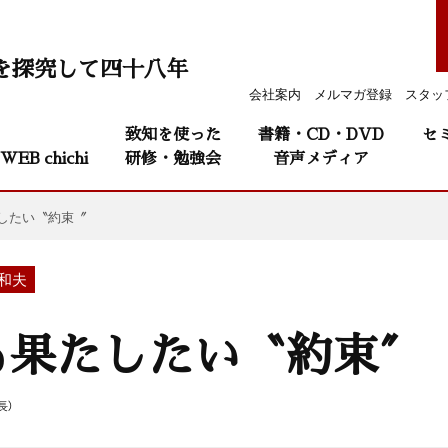
を探究して四十八年
会社案内
メルマガ登録
スタッ
致知を使った
書籍・CD・DVD
セ
WEB chichi
研修・勉強会
音声メディア
したい〝約束〞
盛和夫
も果たしたい〝約束〞
長）