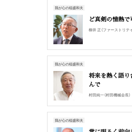
我が心の稲盛和夫
ど真剣の情熱で
柳井 正（ファーストリテ
我が心の稲盛和夫
将来を熱く語り
んで
村田純一（村田機械会長）
我が心の稲盛和夫
常に明るく前向