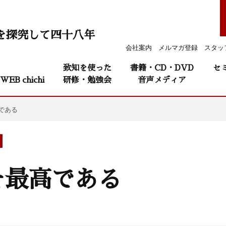
を探究して四十八年
会社案内
メルマガ登録
スタッ
致知を使った
書籍・CD・DVD
セ
WEB chichi
研修・勉強会
音声メディア
である
そ最高である