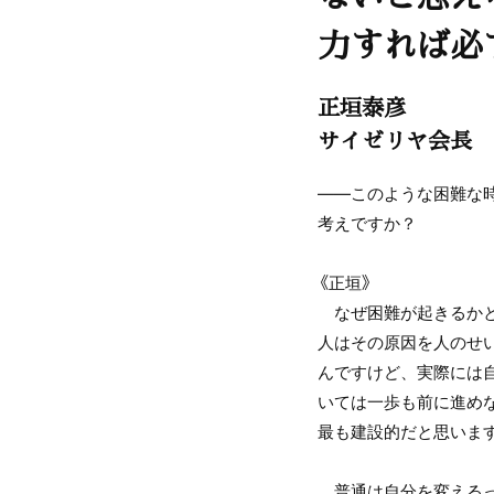
力すれば必
正垣泰彦
サイゼリヤ会長
――このような困難な
考えですか？
《正垣》
なぜ困難が起きるかと
人はその原因を人のせ
んですけど、実際には
いては一歩も前に進め
最も建設的だと思いま
普通は自分を変えるっ