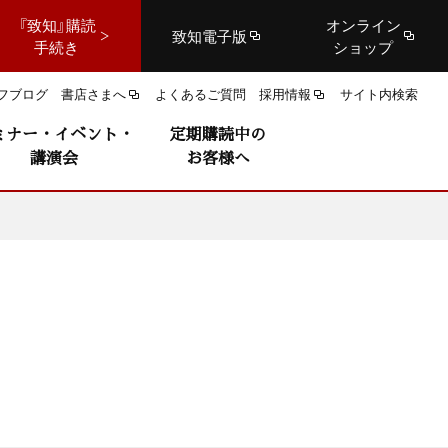
『致知』購読
オンライン
致知電子版
手続き
ショップ
フブログ
書店さまへ
よくあるご質問
採用情報
サイト内検索
ミナー・イベント・
定期購読中の
講演会
お客様へ