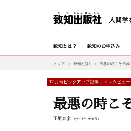
人間学
致知とは？
致知のお申込み
トップ
致知とは?
最悪の時こそ最高
12 月号ピックアップ記事 ／インタビュー
最悪の時こ
正垣泰彦
（サイゼリヤ会長）