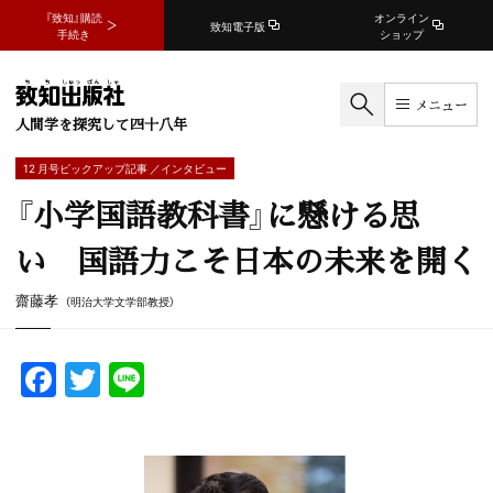
『致知』購読
オンライン
致知電子版
手続き
ショップ
メニュー
人間学を探究して四十八年
12 月号ピックアップ記事 ／インタビュー
『小学国語教科書』に懸ける思
い 国語力こそ日本の未来を開く
齋藤孝
（明治大学文学部教授）
F
T
Li
a
w
n
c
itt
e
e
er