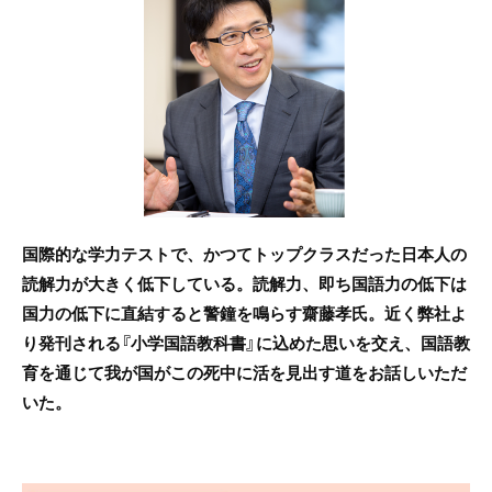
b
o
o
k
国際的な学力テストで、かつてトップクラスだった日本人の
読解力が大きく低下している。読解力、即ち国語力の低下は
国力の低下に直結すると警鐘を鳴らす齋藤孝氏。近く弊社よ
り発刊される『小学国語教科書』に込めた思いを交え、国語教
育を通じて我が国がこの死中に活を見出す道をお話しいただ
いた。