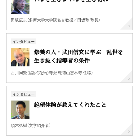
田坂広志（多摩大学大学院名誉教授／田坂塾 塾長）
インタビュー
修養の人・武田信玄に学ぶ 乱世を
生き抜く指導者の条件
古川周賢（臨済宗妙心寺派 乾徳山恵林寺 住職）
インタビュー
絶望体験が教えてくれたこと
頭木弘樹（文学紹介者）