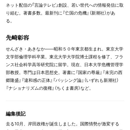
ネット配信の「言論テレビ」創設、若い世代への情報発信に取
り組む。著書多数。最新刊に『亡国の危機』（新潮社）があ
る。
先崎彰容
せんざき・あきなか――昭和５０年東京都生まれ。東京大学
文学部倫理学科卒業。東北大学大学院博士課程を修了、フラ
ンス社会科学高等研究院に留学。現在、日本大学危機管理学
部教授。専門は日本思想史。著書に『国家の尊厳』『未完の西
郷隆盛』『違和感の正体』『バッシング論』（いずれも新潮社）
『ナショナリズムの復権』（ちくま書房）など。
編集後記
去る10月、岸田政権が誕生しました。国際情勢が激変する