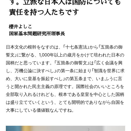
す。立派な日本人は国防についても
責任を持つ人たちです
櫻井よしこ
国家基本問題研究所理事長
日本文化の根幹をなすのは、「十七条憲法」から「五箇条の御
誓文」に繋がる、1,000年以上の歳月をかけて培われた日本の
国柄だと思っています。「五箇条の御誓文」は「広く会議を興
し、万機公論に決すべし」の第一条に始まり「智識を世界に求
め、大いに皇基を振起すべし」の第五条まで、いまふうに言
うと開かれた民主主義の原理です。国際社会のいいところを
全部取り入れるけれども、根本である皇室を中心とした国柄
は盛り立てていくという、とても開明的でありながら自国を
大事にしている価値観なんですね。