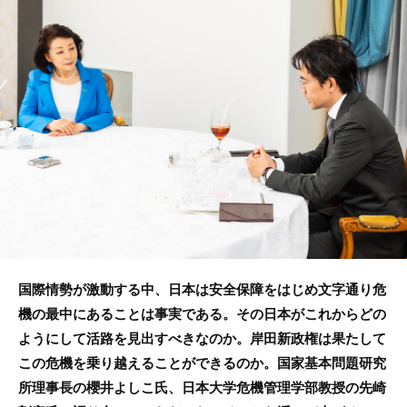
e
er
b
o
o
k
国際情勢が激動する中、日本は安全保障をはじめ文字通り危
機の最中にあることは事実である。その日本がこれからどの
ようにして活路を見出すべきなのか。岸田新政権は果たして
この危機を乗り越えることができるのか。国家基本問題研究
所理事長の櫻井よしこ氏、日本大学危機管理学部教授の先崎