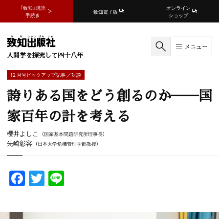
『致知』購読
オンライン
致知電子版
手続き
ショップ
メニュー
人間学を探究して四十八年
12 月号ピックアップ記事 ／対談
誇りある国をどう創るのか──国
家百年の計を考える
櫻井よしこ
（国家基本問題研究所理事長）
先崎彰容
（日本大学危機管理学部教授）
F
T
Li
a
w
n
c
itt
e