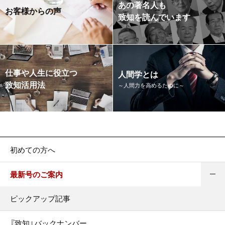
あの著名人も
お客様からの声
致知を読んでいます
仕事や人生に役立つ
人間学とは
致知活用法
～人間力を高めるために～
初めての方へ
最新号のご案内
ピックアップ記事
『致知』バックナンバー