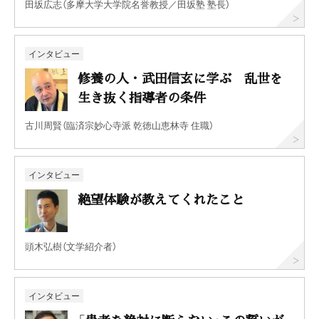
田坂広志（多摩大学大学院名誉教授／田坂塾 塾長）
インタビュー
修養の人・武田信玄に学ぶ 乱世を
生き抜く指導者の条件
古川周賢（臨済宗妙心寺派 乾徳山恵林寺 住職）
インタビュー
絶望体験が教えてくれたこと
頭木弘樹（文学紹介者）
インタビュー