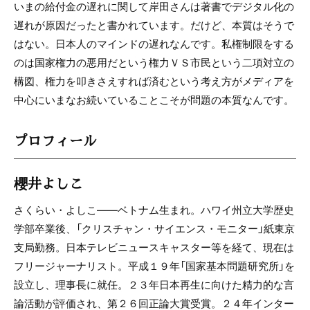
いまの給付金の遅れに関して岸田さんは著書でデジタル化の
遅れが原因だったと書かれています。だけど、本質はそうで
はない。日本人のマインドの遅れなんです。私権制限をする
のは国家権力の悪用だという権力ＶＳ市民という二項対立の
構図、権力を叩きさえすれば済むという考え方がメディアを
中心にいまなお続いていることこそが問題の本質なんです。
プロフィール
櫻井よしこ
さくらい・よしこ――ベトナム生まれ。ハワイ州立大学歴史
学部卒業後、「クリスチャン・サイエンス・モニター」紙東京
支局勤務。日本テレビニュースキャスター等を経て、現在は
フリージャーナリスト。平成１９年「国家基本問題研究所」を
設立し、理事長に就任。２３年日本再生に向けた精力的な言
論活動が評価され、第２６回正論大賞受賞。２４年インター