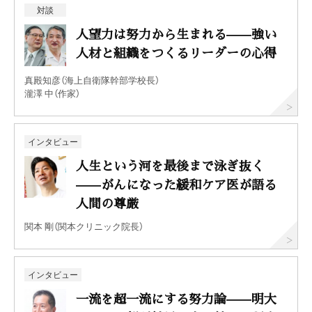
対談
人望力は努力から生まれる——強い
人材と組織をつくるリーダーの心得
真殿知彦（海上自衛隊幹部学校長）
瀧澤 中（作家）
インタビュー
人生という河を最後まで泳ぎ抜く
——がんになった緩和ケア医が語る
人間の尊厳
関本 剛（関本クリニック院長）
インタビュー
一流を超一流にする努力論——明大