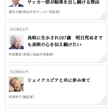
サッカー部が結果を出し続ける理由
栗田大輔（明治大学サッカー部監督）
インタビュー
長唄に生かされ107歳 明日死ぬまで
も長唄の心を伝え続けたい
杵屋響泉（長唄三味線方演奏家）
インタビュー
シェイクスピアと共に歩み来て
松岡和子（翻訳家）