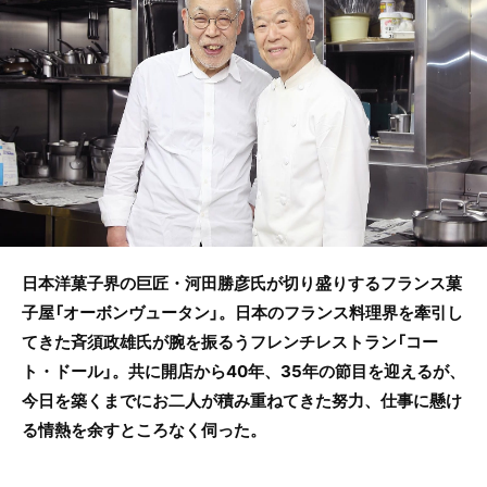
b
o
o
k
日本洋菓子界の巨匠・河田勝彦氏が切り盛りするフランス菓
子屋「オーボンヴュータン」。日本のフランス料理界を牽引し
てきた斉須政雄氏が腕を振るうフレンチレストラン「コー
ト・ドール」。共に開店から40年、35年の節目を迎えるが、
今日を築くまでにお二人が積み重ねてきた努力、仕事に懸け
る情熱を余すところなく伺った。