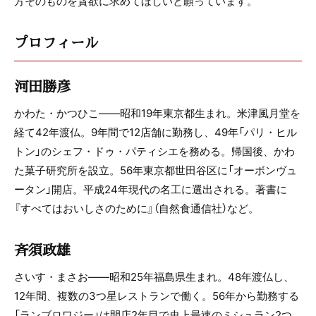
方そのものを貪欲に求めてほしいと願っています。
プロフィール
河田勝彦
かわた・かつひこ――昭和19年東京都生まれ。米津風月堂を
経て42年渡仏。9年間で12店舗に勤務し、49年「パリ・ヒル
トン」のシェフ・ドゥ・パティシエを務める。帰国後、かわ
た菓子研究所を設立。56年東京都世田谷区に「オーボンヴュ
ータン」開店。平成24年現代の名工に選出される。著書に
『すべてはおいしさのために』（自然食通信社）など。
斉須政雄
さいす・まさお――昭和25年福島県生まれ。48年渡仏し、
12年間、複数の3つ星レストランで働く。56年から勤務する
「ランブロワジー」は開店2年目で史上最速のミシュラン2つ