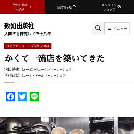
『致知』購読
オンライン
致知電子版
手続き
ショップ
メニュー
人間学を探究して四十八年
11 月号ピックアップ記事 ／対談
かくて一流店を築いてきた
河田勝彦
（オーボンヴュータン オーナーシェフ）
斉須政雄
（コート・ドール オーナーシェフ）
F
T
Li
a
w
n
c
itt
e
e
er