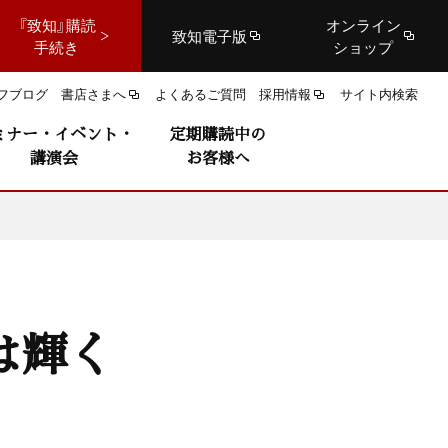
『致知』購読
オンライン
致知電子版
手続き
ショップ
フブログ
書店さまへ
よくあるご質問
採用情報
サイト内検索
ミナー・イベント・
定期購読中の
講演会
お客様へ
は輝く