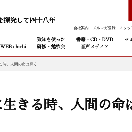
を探究して四十八年
会社案内
メルマガ登録
スタッ
致知を使った
書籍・CD・DVD
セ
WEB chichi
研修・勉強会
音声メディア
る時、人間の命は輝く
に生きる時、人間の命