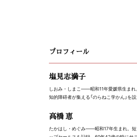
プロフィール
塩見志満子
しおみ・しまこ――昭和11年愛媛県生ま
知的障碍者が集える「のらねこ学かん」を
高橋 恵
たかはし・めぐみ――昭和17年生まれ。
ップセールスを記録。60年42歳の時に