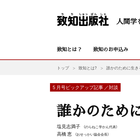
人間学
致知とは？
致知のお申込み
トップ
致知とは?
誰かのために生き
5 月号ピックアップ記事 ／対談
誰かのため
塩見志満子
（のらねこ学かん代表）
高橋 恵
（おせっかい協会会長）