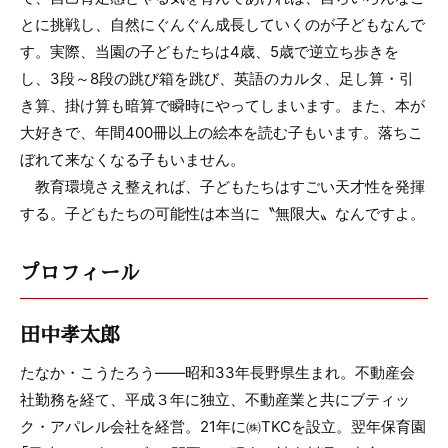
とに挑戦し、自然にぐんぐん成長していくのが子どもなんで
す。実際、当園の子どもたちは4歳、5歳で逆立ち歩きを
し、3段～8段の跳び箱を跳び、英語のカルタ、足し算・引
き算、掛け算も暗算で瞬時にやってしまいます。また、本が
大好きで、年間400冊以上の絵本を読む子もいます。落ちこ
ぼれて来なくなる子もいません。
教育環境さえ整えれば、子どもたちはすごい天才性を発揮
する。子どもたちの可能性は本当に〝無限大〟なんですよ。
プロフィール
田中孝太郎
たなか・こうたろう――昭和33年長野県生まれ。不動産会
社勤務を経て、平成３年に独立、不動産業と共にブティッ
ク・アパレル会社を経営。21年に㈱TKCを設立。翌年保育園