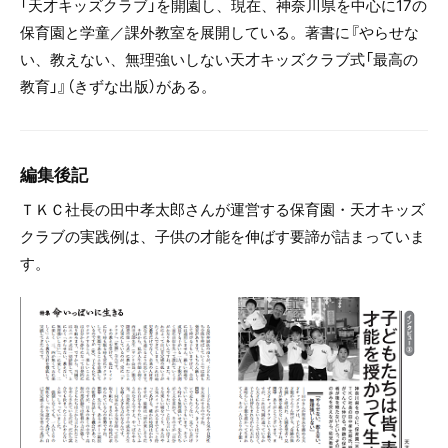
「天才キッズクラブ」を開園し、現在、神奈川県を中心に17の
保育園と学童／課外教室を展開している。著書に『やらせな
い、教えない、無理強いしない天才キッズクラブ式「最高の
教育」』（きずな出版）がある。
編集後記
ＴＫＣ社長の田中孝太郎さんが運営する保育園・天才キッズ
クラブの実践例は、子供の才能を伸ばす要諦が詰まっていま
す。