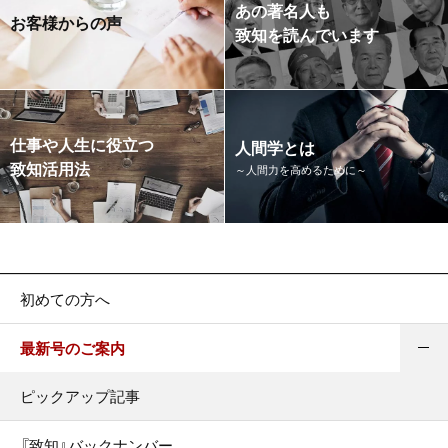
あの著名人も
お客様からの声
致知を読んでいます
仕事や人生に役立つ
人間学とは
致知活用法
～人間力を高めるために～
初めての方へ
最新号のご案内
ピックアップ記事
『致知』バックナンバー