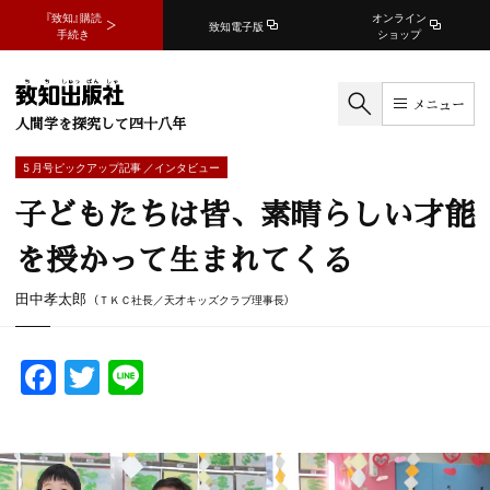
『致知』購読
オンライン
致知電子版
手続き
ショップ
メニュー
人間学を探究して四十八年
5 月号ピックアップ記事 ／インタビュー
子どもたちは皆、素晴らしい才能
を授かって生まれてくる
田中孝太郎
（ＴＫＣ社長／天才キッズクラブ理事長）
F
T
Li
a
w
n
c
itt
e
e
er