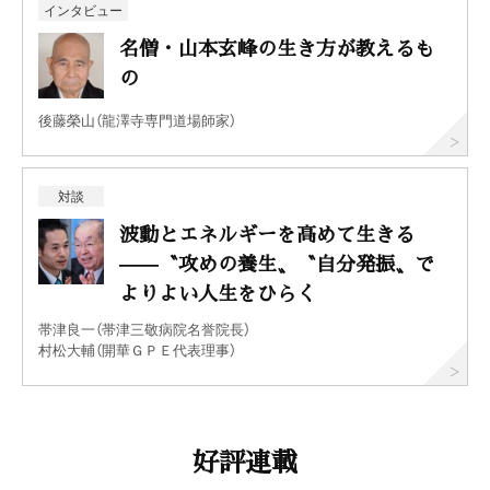
インタビュー
名僧・山本玄峰の生き方が教えるも
の
後藤榮山（龍澤寺専門道場師家）
対談
波動とエネルギーを高めて生きる
——〝攻めの養生〟〝自分発振〟で
よりよい人生をひらく
帯津良一（帯津三敬病院名誉院長）
村松大輔（開華ＧＰＥ代表理事）
好評連載