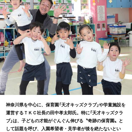
b
o
o
k
神奈川県を中心に、保育園「天才キッズクラブ」や学童施設を
運営するＴＫＣ社長の田中孝太郎氏。特に「天才キッズクラ
ブ」は、子どもの才能がぐんぐん伸びる〝奇跡の保育園〟と
して話題を呼び、入園希望者・見学者が後を絶たないとい