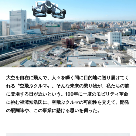
o
o
k
大空を自在に飛んで、人々を瞬く間に目的地に送り届けてく
れる〝空飛ぶクルマ〟。そんな未来の乗り物が、私たちの前
に登場する日が近いという。100年に一度のモビリティ革命
に挑む福澤知浩氏に、空飛ぶクルマの可能性を交えて、開発
の醍醐味や、この事業に懸ける思いを伺った。