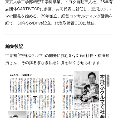
東京大学工学部精密工学科卒業。トヨタ自動車入社。26年有
志団体CARTIVTORに参画。共同代表に就任し、空飛ぶクル
マの開発を始める。29年独立。経営コンサルティング活動を
経て、30年SkyDrive設立。代表取締役CEOに就任。
編集後記
世界初「空飛ぶクルマ」の開発に挑むSkyDrive社長・福澤知
浩さん。その揺るぎなき執念に胸を熱くさせられます。