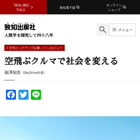
『致知』購読
オンライン
致知電子版
手続き
ショップ
メニュー
人間学を探究して四十八年
1 月号ピックアップ記事 ／インタビュー
空飛ぶクルマで社会を変える
福澤知浩
（SkyDrive社長）
F
T
Li
a
w
n
c
itt
e
e
er
b