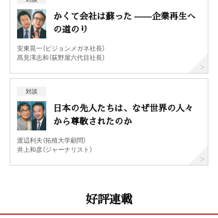
かくて会社は蘇った ——企業再生へ
の道のり
安東晃一（ビジョンメガネ社長）
髙見澤志和（荻野屋六代目社長）
対談
日本の先人たちは、なぜ世界の人々
から尊敬されたのか
渡辺利夫（拓殖大学顧問）
井上和彦（ジャーナリスト）
好評連載