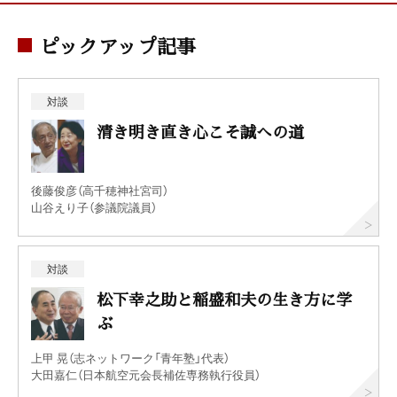
ピックアップ記事
対談
清き明き直き心こそ誠への道
後藤俊彦（高千穂神社宮司）
山谷えり子（参議院議員）
対談
松下幸之助と稲盛和夫の生き方に学
ぶ
上甲 晃（志ネットワーク「青年塾」代表）
大田嘉仁（日本航空元会長補佐専務執行役員）