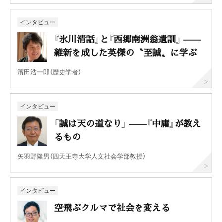
インタビュー
『氷川清話』と『西郷南洲翁遺訓』 ——
維新を成した英傑の〝至誠〟に学ぶ
濱田浩一郎（歴史学者）
インタビュー
「誠は天の道なり」 ——『中庸』が教え
るもの
矢羽野隆男（四天王寺大学人文社会学部教授）
インタビュー
空飛ぶクルマで社会を変える