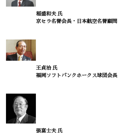
「火中の蓮」
稲盛和夫 氏
横田南嶺（臨済宗円覚寺派管長）
京セラ名誉会長・日本航空名誉顧問
時流を読む 32
「岸田内閣に求められる覚悟と三つのテーマ」
中西輝政（京都大学名誉教授）
風の便り 7
王貞治 氏
「融通無碍の学び舎」
福岡ソフトバンクホークス球団会長
占部賢志（中村学園大学前教授）
大自然と体心
「高血圧を防ぐ「DASH食」でこの冬を乗り切る」
原田和昌（東京都健康長寿医療センター副院長）
張富士夫 氏
干支九星学