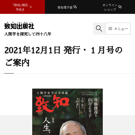
『致知』購読
オンライン
致知電子版
手続き
ショップ
メニュー
人間学を探究して四十八年
2021年12月1日 発行・ 1 月号の
ご案内