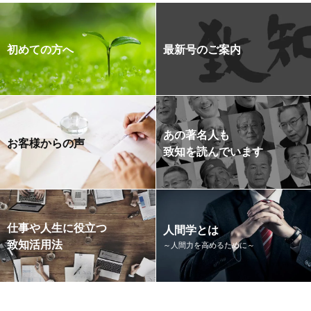
初めての方へ
最新号のご案内
あの著名人も
お客様からの声
致知を読んでいます
仕事や人生に役立つ
人間学とは
致知活用法
～人間力を高めるために～