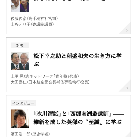
後藤俊彦（高千穂神社宮司）
山谷えり子（参議院議員）
対談
松下幸之助と稲盛和夫の生き方に学
ぶ
上甲 晃（志ネットワーク「青年塾」代表）
大田嘉仁（日本航空元会長補佐専務執行役員）
インタビュー
『氷川清話』と『西郷南洲翁遺訓』 ——
維新を成した英傑の〝至誠〟に学ぶ
濱田浩一郎（歴史学者）