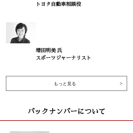
トヨタ自動車相談役
井上象英
小説・徳川家康 54
「創業と守成のどっちが難しい」
童門冬二（作家）
増田明美 氏
スポーツジャーナリスト
致知随想
眞田 巧「二十年の誓い」
天野績男「終わりなき恩返し」
柳下容子「笑顔の奇跡」
もっと見る
坪川恵子「いま、段ボール業にできること」
𠮷村彰太郎「一振りで誰かを笑顔にできる剣」
バックナンバーについて