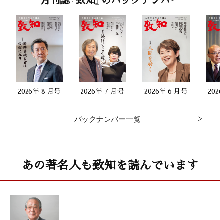
「鏡花賞ほしいから選考委員やめようかな――瀬戸内寂聴」
五木寛之（作家）
私の座右銘
「継往開来」
伊達美和子（森トラスト社長）
2026年 8 月号
2026年 7 月号
2026年 6 月号
20
仕事と人生に生かすドラッカーの教え 35
バックナンバー一覧
「リーダーをつくりあげるものは仕事である」
佐藤 等（ドラッカー学会理事）
人生を照らす言葉
あの著名人も致知を読んでいます
「芥川龍之介『魔術』」
鈴木秀子（国際コミュニオン学会名誉会長）
禅語に学ぶ 82