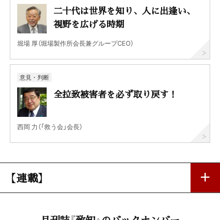
二十代は世界を知り、人に出逢い、
視野を広げる時期
堀場 厚（堀場製作所会長兼グループCEO）
意見・判断
全拉致被害者を必ず取り戻す！
西岡 力（「救う会」会長）
【連載】
忘れ得ぬ人 忘れ得ぬ言葉 49
月刊誌『致知』のバックナンバー