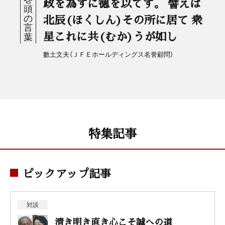
政を為すに徳を以てす。 譬えば
北辰(ほくしん)その所に居て 衆
星これに共(むか)うが如し
數土文夫（ＪＦＥホールディングス名誉顧問）
特集記事
ピックアップ記事
対談
清き明き直き心こそ誠への道