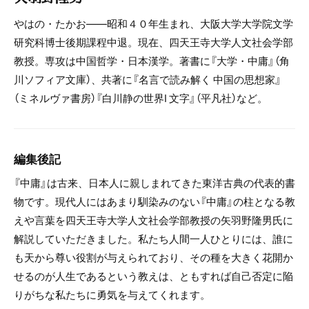
やはの・たかお――昭和４０年生まれ、大阪大学大学院文学
研究科博士後期課程中退。現在、四天王寺大学人文社会学部
教授。専攻は中国哲学・日本漢学。著書に『大学・中庸』（角
川ソフィア文庫）、共著に『名言で読み解く 中国の思想家』
（ミネルヴァ書房）『白川静の世界Ⅰ 文字』（平凡社）など。
編集後記
『中庸』は古来、日本人に親しまれてきた東洋古典の代表的書
物です。現代人にはあまり馴染みのない『中庸』の柱となる教
えや言葉を四天王寺大学人文社会学部教授の矢羽野隆男氏に
解説していただきました。私たち人間一人ひとりには、誰に
も天から尊い役割が与えられており、その種を大きく花開か
せるのが人生であるという教えは、ともすれば自己否定に陥
りがちな私たちに勇気を与えてくれます。