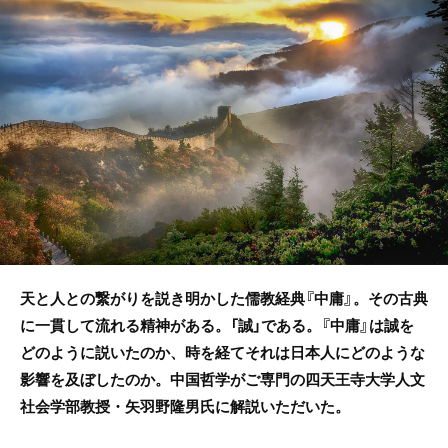
b
o
o
k
天と人との繋がりを説き明かした儒教経典『中庸』。その古典
に一貫して流れる精神がある。「誠」である。『中庸』は誠を
どのように説いたのか、時を経てそれは日本人にどのような
影響を及ぼしたのか。中国哲学がご専門の四天王寺大学人文
社会学部教授・矢羽野隆男氏に解説いただいた。