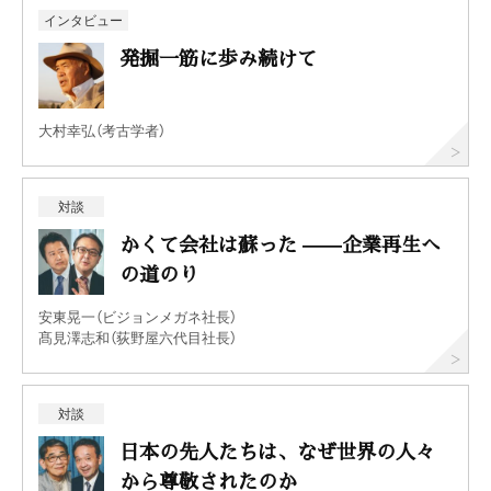
インタビュー
発掘一筋に歩み続けて
大村幸弘（考古学者）
対談
かくて会社は蘇った ——企業再生へ
の道のり
安東晃一（ビジョンメガネ社長）
髙見澤志和（荻野屋六代目社長）
対談
日本の先人たちは、なぜ世界の人々
から尊敬されたのか