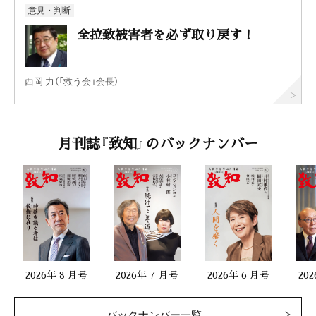
意見・判断
全拉致被害者を必ず取り戻す！
西岡 力（「救う会」会長）
月刊誌『致知』のバックナンバー
2026年 8 月号
2026年 7 月号
2026年 6 月号
20
バックナンバー一覧