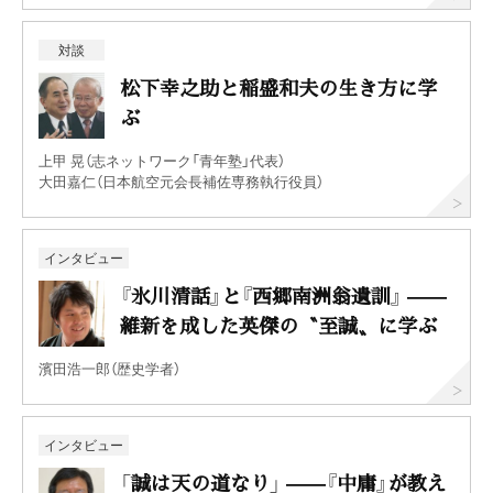
対談
松下幸之助と稲盛和夫の生き方に学
ぶ
上甲 晃（志ネットワーク「青年塾」代表）
大田嘉仁（日本航空元会長補佐専務執行役員）
インタビュー
『氷川清話』と『西郷南洲翁遺訓』 ——
維新を成した英傑の〝至誠〟に学ぶ
濱田浩一郎（歴史学者）
インタビュー
「誠は天の道なり」 ——『中庸』が教え