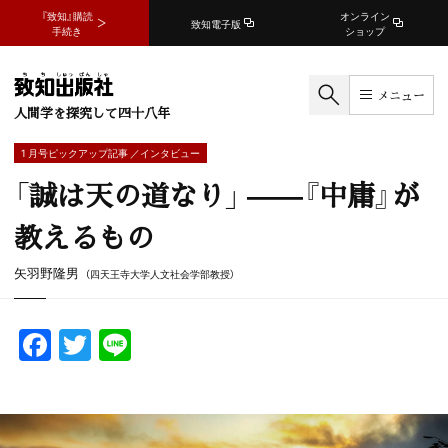
『致知』購読
オンライン
致知電子版
手続き
ショップ
メニュー
人間学を探究して四十八年
1 月号ピックアップ記事 ／インタビュー
「誠は天の道なり」 ——『中庸』が
教えるもの
矢羽野隆男
（四天王寺大学人文社会学部教授）
F
T
Li
a
w
n
c
itt
e
e
er