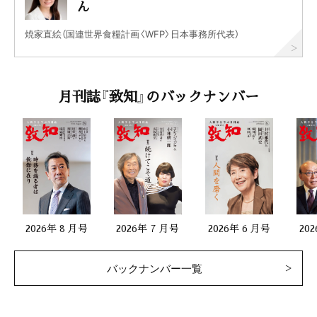
ん
焼家直絵（国連世界食糧計画〈WFP〉日本事務所代表）
月刊誌『致知』のバックナンバー
2026年 8 月号
2026年 7 月号
2026年 6 月号
20
バックナンバー一覧