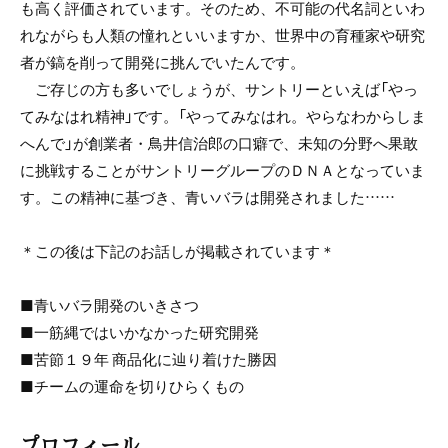
も高く評価されています。そのため、不可能の代名詞といわ
れながらも人類の憧れといいますか、世界中の育種家や研究
者が鎬を削って開発に挑んでいたんです。
ご存じの方も多いでしょうが、サントリーといえば「やっ
てみなはれ精神」です。「やってみなはれ。やらなわからしま
へんで」が創業者・鳥井信治郎の口癖で、未知の分野へ果敢
に挑戦することがサントリーグループのＤＮＡとなっていま
す。この精神に基づき、青いバラは開発されました……
＊この後は下記のお話しが掲載されています＊
■青いバラ開発のいきさつ
■一筋縄ではいかなかった研究開発
■苦節１９年 商品化に辿り着けた勝因
■チームの運命を切りひらくもの
プロフィール