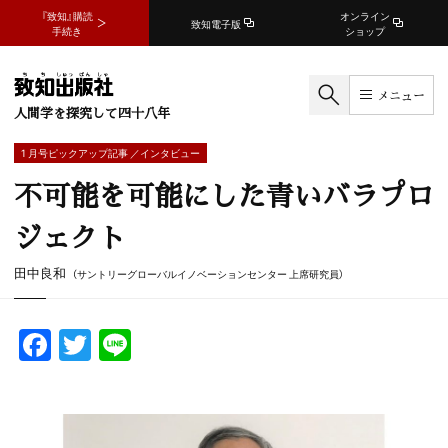
『致知』購読
オンライン
致知電子版
手続き
ショップ
メニュー
人間学を探究して四十八年
1 月号ピックアップ記事 ／インタビュー
不可能を可能にした青いバラプロ
ジェクト
田中良和
（サントリーグローバルイノベーションセンター 上席研究員）
F
T
Li
a
w
n
c
itt
e
e
er