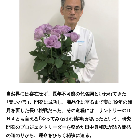
b
o
o
k
自然界には存在せず、長年不可能の代名詞といわれてきた
「青いバラ」。開発に成功し、商品化に至るまで実に19年の歳
月を要した長い挑戦だった。その道程には、サントリーのＤ
ＮＡとも言える「やってみなはれ精神」があったという。研究
開発のプロジェクトリーダーを務めた田中良和氏が語る開発
の道のりから、運命をひらく秘訣に迫る。