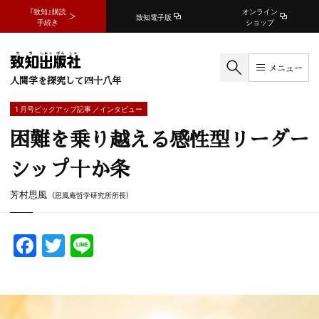
『致知』購読
オンライン
致知電子版
手続き
ショップ
メニュー
人間学を探究して四十八年
1 月号ピックアップ記事 ／インタビュー
困難を乗り越える感性型リーダー
シップ十か条
芳村思風
（思風庵哲学研究所所長）
F
T
Li
a
w
n
c
itt
e
e
er