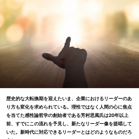
b
o
o
k
歴史的な大転換期を迎えたいま、企業におけるリーダーのあ
り方も変化を求められている。理性ではなく人間の心に焦点
を当てた感性論哲学の創始者である芳村思風氏は20年以上
前、すでにこの流れを予見し、新たなリーダー像を提唱して
いた。新時代に対応できるリーダーとはどのようなものだろ