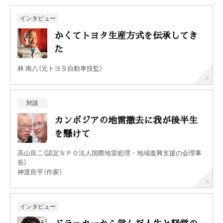
インタビュー
かくてトヨタ生産方式を伝承してき
た
林 南八（元トヨタ自動車技監）
対談
カンボジアの地雷撤去に我が後半生
を懸けて
高山良二（認定ＮＰＯ法人国際地雷処理・地域復興支援の会理事
長）
神渡良平（作家）
インタビュー
ドラッカーから学んだ人生と経営の