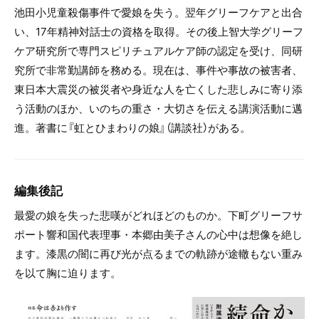
池田小児童殺傷事件で愛娘を失う。翌年グリーフケアと出合
い、17年精神対話士の資格を取得。その後上智大学グリーフ
ケア研究所で専門スピリチュアルケア師の認定を受け、同研
究所で非常勤講師を務める。現在は、事件や事故の被害者、
東日本大震災の被災者や身近な人を亡くした悲しみに寄り添
う活動のほか、いのちの重さ・大切さを伝える講演活動に邁
進。著書に『虹とひまわりの娘』（講談社）がある。
編集後記
最愛の娘を失った悲嘆がどれほどのものか。下町グリーフサ
ポート響和国代表理事・本郷由美子さんの心中は想像を絶し
ます。漆黒の闇に再び光が点るまでの軌跡が途轍もない重み
を以て胸に迫ります。