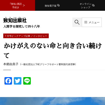
『致知』購読
オンライン
致知電子版
手続き
ショップ
メニュー
人間学を探究して四十八年
7 月号ピックアップ記事 ／インタビュー
かけがえのない命と向き合い続け
て
本郷由美子
（一般社団法人下町グリーフサポート響和国代表理事）
F
T
Li
a
w
n
c
itt
e
e
er