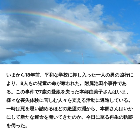
b
o
o
k
いまから18年前、平和な学校に押し入った一人の男の凶行に
より、8人もの児童の命が奪われた。附属池田小事件であ
る。この事件で7歳の愛娘を失った本郷由美子さんはいま、
様々な喪失体験に苦しむ人々を支える活動に邁進している。
一時は死を思い詰めるほどの絶望の淵から、本郷さんはいか
にして新たな運命を開いてきたのか。今日に至る再生の軌跡
を伺った。