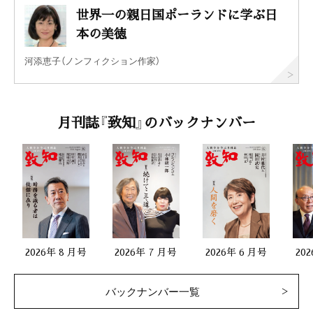
世界一の親日国ポーランドに学ぶ日
本の美徳
河添恵子（ノンフィクション作家）
月刊誌『致知』のバックナンバー
2026年 8 月号
2026年 7 月号
2026年 6 月号
20
バックナンバー一覧