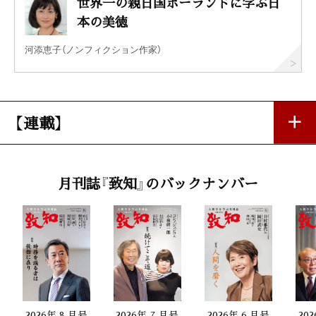
世界一の親日国ポーランドに学ぶ日
本の美徳
河添恵子（ノンフィクション作家）
【連載】
忘れ得ぬ人 忘れ得ぬ言葉 19
月刊誌『致知』のバックナンバー
「〝だからキミは駄目なんだ〟――岡本太郎」
五木寛之（作家）
私の座右銘
「公徳心」
倉田信靖（東京国際大学理事長・総長）
2026年 8 月号
2026年 7 月号
2026年 6 月号
20