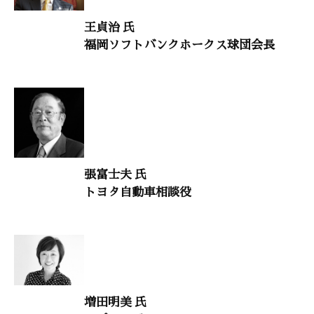
禅語に学ぶ 56
王貞治 氏
「華開いて世界起こる」
福岡ソフトバンクホークス球団会長
横田南嶺（臨済宗円覚寺派管長）
「古事記」に学ぶ日本の心 6
「倭建命の最期」
今野華都子（「古事記」に日本人の心を学ぶ華都子塾 主宰）
時流を読む 20
張富士夫 氏
トヨタ自動車相談役
「この６月は日本にとっての正念場である」
中西輝政（京都大学名誉教授）
意見・判断 90
「世界一の親日国ポーランドに学ぶ日本の美徳」
河添恵子（ノンフィクション作家）
増田明美 氏