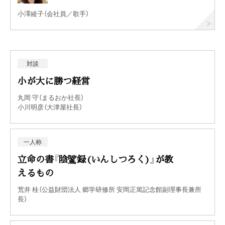
小澤綾子（会社員／歌手）
対談
小が大に勝つ経営
丸岡 守（まるおか社長）
小川明彦（大津屋社長）
一人称
立命の書『陰騭録(いんしつろく)』が教
えるもの
荒井 桂（公益財団法人 郷学研修所 安岡正篤記念館副理事長兼所
長）