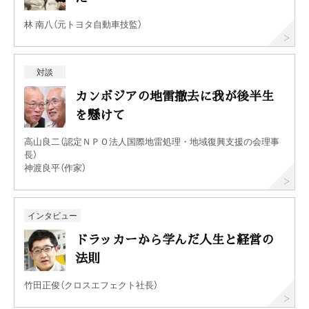
林 南八（元トヨタ自動車技監）
対談
カンボジアの地雷撤去に我が後半生
を懸けて
高山良二（認定ＮＰＯ法人国際地雷処理・地域復興支援の会理事
長）
神渡良平（作家）
インタビュー
ドラッカーから学んだ人生と経営の
法則
竹田正俊（クロスエフェクト社長）