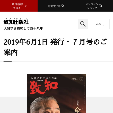
『致知』購読
オンライン
致知電子版
手続き
ショップ
メニュー
人間学を探究して四十八年
2019年6月1日 発行・ 7 月号のご
案内