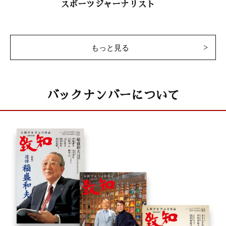
スポーツジャーナリスト
日本の教育を取り戻す 71
「相次ぐ『改革』の30年」
占部賢志（中村学園大学教授）
もっと見る
大自然と体心
「いま必要なのは『減塩』ではなく『改塩』!」
バックナンバーについて
細川順讃（総合医療コンサルタント／生命科学共同研究センター
理事長）
干支九星学
井上象英
徳川家康 34
「平泉供養願文に泣く」
童門 冬二（作家）
致知随想