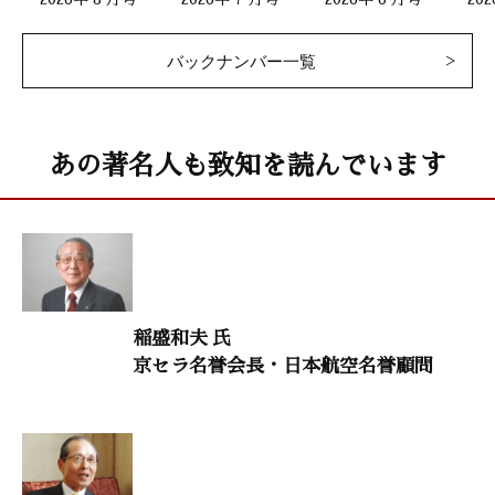
二十代をどう生きるか 98
バックナンバー一覧
「悩んだ分だけ人はより高く飛べる」
森岡 毅（戦略家・マーケター）
生涯現役
あの著名人も致知を読んでいます
「庶民のための機関誌を60年以上発刊し続ける」
中村勝範（「而今の会」主宰）
人生を照らす言葉
「芥川龍之介『地獄変』」
稲盛和夫 氏
鈴木 秀子（国際コミュニオン学会名誉会長）
京セラ名誉会長・日本航空名誉顧問
生命科学研究者からのメッセージ 13
「『笑い』こそ至高の妙薬」
村上 和雄（筑波大学名誉教授）