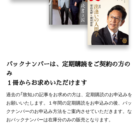
岩村敬士「プロ野球で挫折するも故郷に戻って奮起」
重光喬之「誰もが見えない苦悩を抱えて生きている」
西部沙緒里「苦しみの中からこそ美しい人生は花開く」
山田洋太「人事を尽くして天命を待つ」
前芝辰二「経営者の責務」
バックナンバーは、定期購読をご契約の方の
み
１冊からお求めいただけます
過去の「致知」の記事をお求めの方は、定期購読のお申込みを
お願いいたします。１年間の定期購読をお申込みの後、バッ
クナンバーのお申込み方法をご案内させていただきます。な
おバックナンバーは在庫分のみの販売となります。