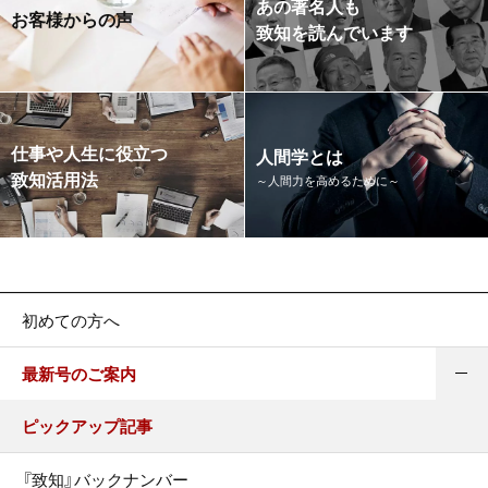
あの著名人も
お客様からの声
致知を読んでいます
仕事や人生に役立つ
人間学とは
致知活用法
～人間力を高めるために～
初めての方へ
最新号のご案内
ピックアップ記事
『致知』バックナンバー