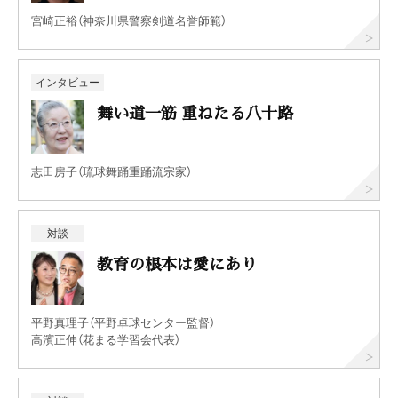
宮崎正裕（神奈川県警察剣道名誉師範）
インタビュー
舞い道一筋 重ねたる八十路
志田房子（琉球舞踊重踊流宗家）
対談
教育の根本は愛にあり
平野真理子（平野卓球センター監督）
高濱正伸（花まる学習会代表）