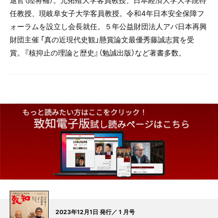
退官（陸将補）。元拓殖大学客員教授、日本経済大学大学院特
任教授、現岐阜女子大学客員教授。令和4年日本安全保障フ
ォーラムを設立し会長就任。５年公益財団法人アパ日本再興
財団主催 「真の近現代史観」懸賞論文最優秀藤誠志賞を受
賞。『核抑止の理論と歴史』（勉誠出版）など著書多数。
2023年12月1日 発行／ 1 月号