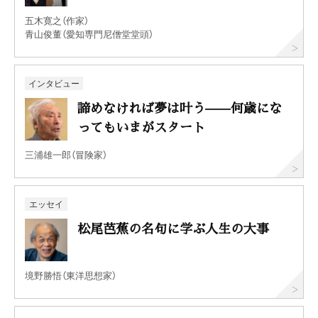
五木寛之（作家）
青山俊董（愛知専門尼僧堂堂頭）
インタビュー
諦めなければ夢は叶う——何歳にな
ってもいまがスタート
三浦雄一郎（冒険家）
エッセイ
松尾芭蕉の名句に学ぶ人生の大事
境野勝悟（東洋思想家）