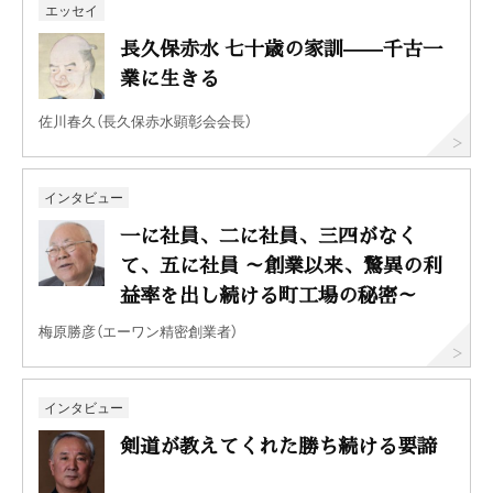
エッセイ
長久保赤水 七十歳の家訓——千古一
業に生きる
佐川春久（長久保赤水顕彰会会長）
インタビュー
一に社員、二に社員、三四がなく
て、五に社員 ～創業以来、驚異の利
益率を出し続ける町工場の秘密～
梅原勝彦（エーワン精密創業者）
インタビュー
剣道が教えてくれた勝ち続ける要諦