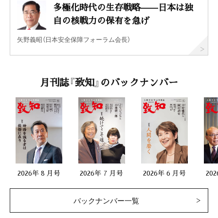
多極化時代の生存戦略——日本は独
自の核戦力の保有を急げ
矢野義昭（日本安全保障フォーラム会長）
月刊誌『致知』のバックナンバー
2026年 8 月号
2026年 7 月号
2026年 6 月号
20
バックナンバー一覧