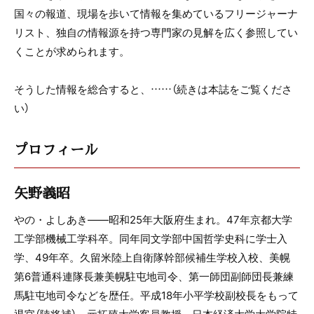
国々の報道、現場を歩いて情報を集めているフリージャーナ
リスト、独自の情報源を持つ専門家の見解を広く参照してい
くことが求められます。
そうした情報を総合すると、……（続きは本誌をご覧くださ
い）
プロフィール
矢野義昭
やの・よしあき――昭和25年大阪府生まれ。47年京都大学
工学部機械工学科卒。同年同文学部中国哲学史科に学士入
学、49年卒。久留米陸上自衛隊幹部候補生学校入校、美幌
第6普通科連隊長兼美幌駐屯地司令、第一師団副師団長兼練
馬駐屯地司令などを歴任。平成18年小平学校副校長をもって