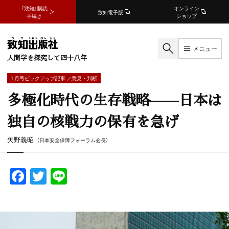
『致知』購読
オンライン
致知電子版
手続き
ショップ
メニュー
人間学を探究して四十八年
1 月号ピックアップ記事 ／意見・判断
多極化時代の生存戦略——日本は
独自の核戦力の保有を急げ
矢野義昭
（日本安全保障フォーラム会長）
F
T
Li
a
w
n
c
itt
e
e
er