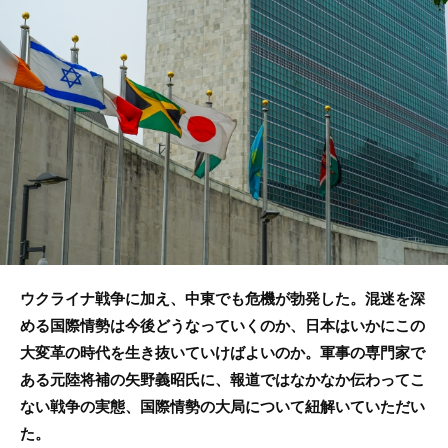
b
o
o
k
ウクライナ戦争に加え、中東でも危機が勃発した。混迷を深
める国際情勢は今後どうなっていくのか、日本はいかにこの
大変革の時代を生き抜いていけばよいのか。軍事の専門家で
ある元陸将補の矢野義昭氏に、報道ではなかなか伝わってこ
ない戦争の実態、国際情勢の大局について紐解いていただい
た。