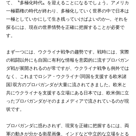
て、〝多極化時代〟を迎えることになるでしょう。アメリカ
一極覇権の時代が終わり、多極化していく世界の中で日本は
一極としていかにして生き残っていけばよいのか─。それを
探るには、現在の世界情勢を正確に把握することが必要で
す。
まず一つには、ウクライナ戦争の趨勢です。戦時には、実際
の戦闘以外にも自国に有利な情報を意図的に流すプロパガン
ダ戦が展開されるのが常ですが、ウクライナ戦争も例外では
なく、これまでロシア・ウクライナ（同国を支援する欧米諸
国）双方のプロパガンダが大量に流されてきました。欧米と
共にウクライナを支援する立場にある日本では、欧米側に立
ったプロパガンダがそのままメディアで流されているのが現
状です。
プロパガンダに惑わされず、現実を正確に把握するには、両
軍の動きが分かる衛星画像、インドなど中立的な立場をとる