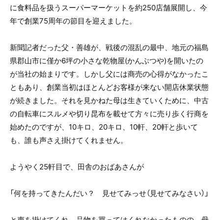
に食料品を扱うスーパーマーケットを約250店舗展開し、今
年で創業75周年の節目を迎えました。
新聞記者だった父・善雄が、戦後の混乱の最中、地元の福島
県郡山市に僅か6坪の小さな乾物屋(かんぶつや)を開いたの
が当社の始まりです。しかし父には商売の心得がなかったこ
ともあり、創業当初はほとんどお客様が来ない開店休業状態
が続きました。それを見かねた母は生きていくために、中古
の自転車にスルメや切り昆布を載せて方々に売り歩く行商を
始めたのですが、10キロ、20キロ、10軒、20軒と歩いて
も、誰も声さえ掛けてくれません。
ようやく25軒目で、田舎のおばあさんが
「何を持ってきたんだい？ 見せてみっせ（見せてみなさい）」
と声を掛けてくれ、品物を買ってはくれなかったものの、母