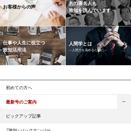
あの著名人も
お客様からの声
致知を読んでいます
仕事や人生に役立つ
人間学とは
致知活用法
～人間力を高めるために～
初めての方へ
最新号のご案内
ピックアップ記事
『致知』バックナンバー