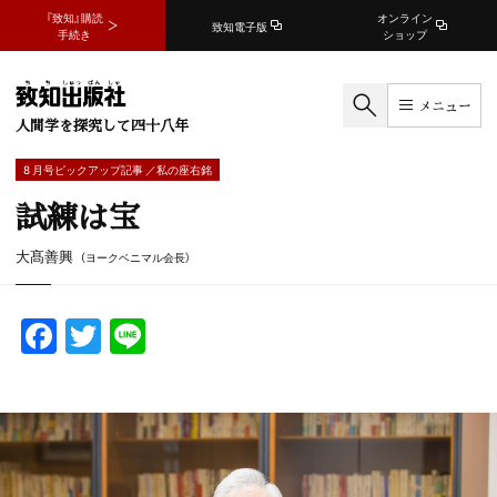
『致知』購読
オンライン
致知電子版
手続き
ショップ
メニュー
人間学を探究して四十八年
8 月号ピックアップ記事 ／私の座右銘
試練は宝
大髙善興
（ヨークベニマル会長）
F
T
Li
a
w
n
c
itt
e
e
er
b