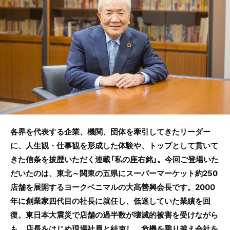
o
o
k
各界を代表する企業、機関、団体を牽引してきたリーダー
に、人生観・仕事観を形成した体験や、トップとして貫いて
きた信条を披歴いただく連載「私の座右銘」。今回ご登場いた
だいたのは、東北～関東の五県にスーパーマーケット約250
店舗を展開するヨークベニマルの大髙善興会長です。2000
年に創業家四代目の社長に就任し、低迷していた業績を回
復。東日本大震災で店舗の過半数が壊滅的被害を受けながら
も、店長をはじめ現場社員と結束し、危機を乗り越え会社を