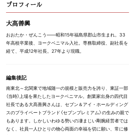
プロフィール
大髙善興
おおたか・ぜんこう――昭和15年福島県郡山市生まれ。33
年高校卒業後、ヨークベニマル入社。専務取締役、副社長を
経て、平成12年社長。27年より現職。
編集後記
南東北～北関東で地域随一の規模と販売力を誇り、東証一部
（当時）上場を果たしたヨークベニマル。創業家出身の四代目
社長である大髙善興さんは、セブン＆アイ・ホールディング
スのプライベートブランド〈セブンプレミアム〉の生みの親で
もあります。しかしいわゆる勢いの凄まじい剛腕経営者では
なく、社員一人ひとりの物心両面の幸福を切に願い、常に修