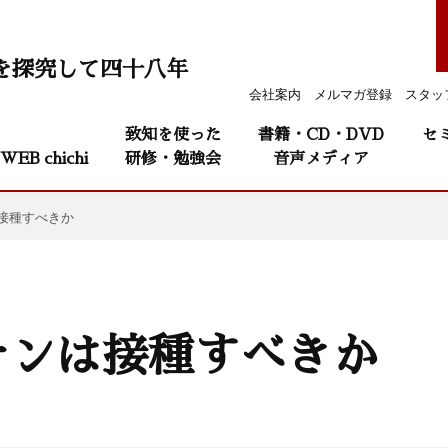
を探究して四十八年
会社案内
メルマガ登録
スタッ
致知を使った
書籍・CD・DVD
セ
WEB chichi
研修・勉強会
音声メディア
接種すべきか
チンは接種すべきか