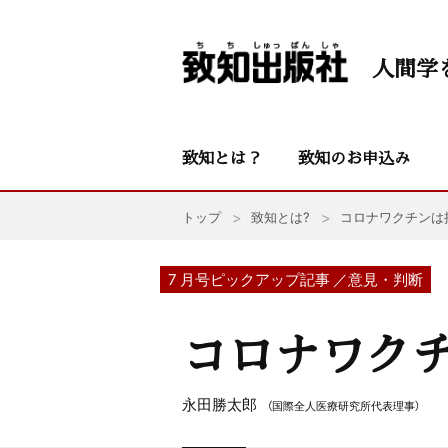
人間学
致知とは？
致知のお申込み
トップ
致知とは?
コロナワクチンは
7 月号ピックアップ記事 ／意見・判断
コロナワク
永田勝太郎
（国際全人医療研究所代表理事）