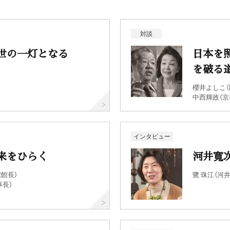
対談
世の一灯となる
日本を
を破る
櫻井よしこ
中西輝政（京
インタビュー
来をひらく
河井寬
館長）
鷺 珠江（河
事長）