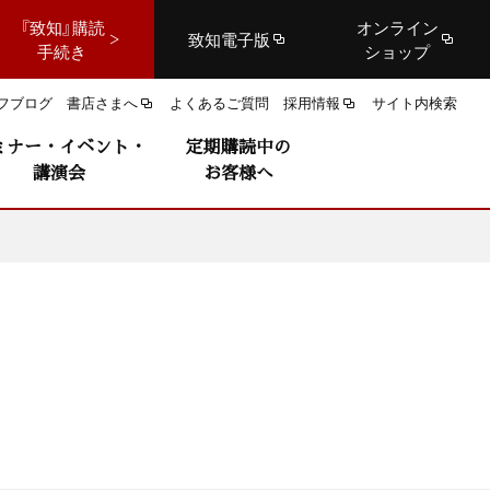
『致知』購読
オンライン
致知電子版
手続き
ショップ
フブログ
書店さまへ
よくあるご質問
採用情報
サイト内検索
ミナー・イベント・
定期購読中の
講演会
お客様へ