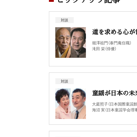
対談
道を求める心が
堀澤祖門（泰門庵住職）
滝田 栄（俳優）
対談
童謡が日本の未
大庭照子（日本国際童謡館
海沼 実（日本童謡学会理