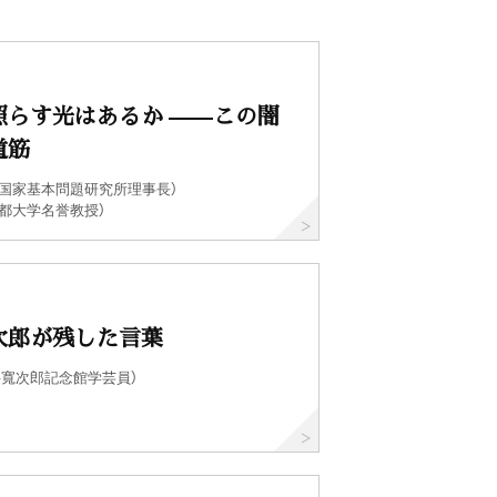
照らす光はあるか ——この闇
道筋
（国家基本問題研究所理事長）
都大学名誉教授）
次郎が残した言葉
井寬次郎記念館学芸員）