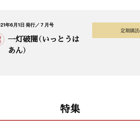
021年6月1日 発行／ 7 月号
定期購読
一灯破闇（いっとうは
あん）
特集