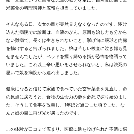
米菜食の料理講師と広報を担当していました。
そんなある日、次女の目が突然見えなくなったのです。駆け
込んだ病院での診断は、血液のがん。原因も治し方も分から
ない難病で、長くは生きられないこと、挙げ句に眼球と内臓
を摘出すると告げられました。娘は苦しい検査に泣き顔も見
せませんでしたが、ベッドを握り締める指が恐怖を物語って
いました。これ以上辛い思いをさせられないと、私は決死の
思いで娘を病院から連れ出しました。
健康になると信じて家族で食べていた玄米菜食を見直し、命
の原点に戻ろうと、食物の生命力の源を必死で探り始めまし
た。そうして食事を改善し、1年ほど過ごした頃でした。な
んと娘の目に再び光が戻ったのです。
この体験が口コミで広まり、医療に匙を投げられた不調に悩