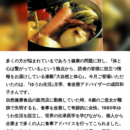
o
o
k
多くの方が悩まれているであろう健康の問題に対し、「体と
心は繋がっている」という観点から、読者の皆様に役立つ情
報をお届けしている連載「大自然と体心」。今月ご登場いただ
いたのは、「ゆうわ生活」主宰、食改善アドバイザーの成田和
子さんです。
自然健康食品の販売店に勤務していた時、6歳のご息女が難
病で失明するも、食事を改善して奇跡的に全快。1985年ゆ
うわ生活を設立し、世界の伝承医学を学びながら、個人から
企業まで多くの人に食事アドバイスを行ってこられました。