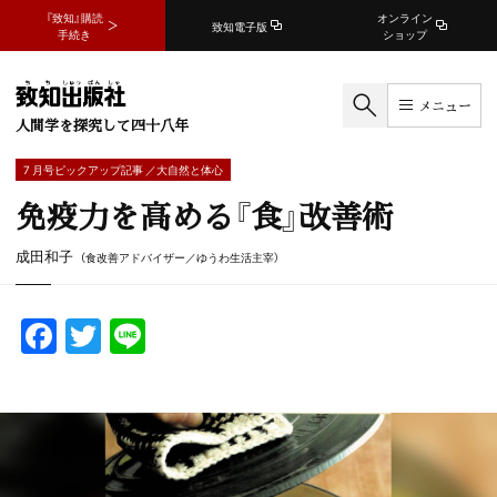
『致知』購読
オンライン
致知電子版
手続き
ショップ
メニュー
人間学を探究して四十八年
7 月号ピックアップ記事 ／大自然と体心
免疫力を高める『食』改善術
成田和子
（食改善アドバイザー／ゆうわ生活主宰）
F
T
Li
a
w
n
c
itt
e
e
er
b