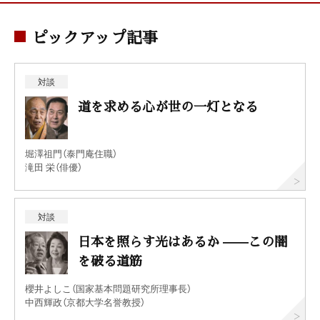
ピックアップ記事
対談
道を求める心が世の一灯となる
堀澤祖門（泰門庵住職）
滝田 栄（俳優）
対談
日本を照らす光はあるか ——この闇
を破る道筋
櫻井よしこ（国家基本問題研究所理事長）
中西輝政（京都大学名誉教授）