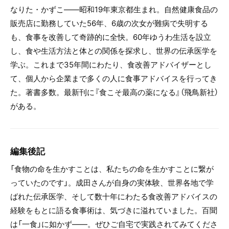
なりた・かずこ――昭和19年東京都生まれ。自然健康食品の
販売店に勤務していた56年、6歳の次女が難病で失明する
も、食事を改善して奇跡的に全快。60年ゆうわ生活を設立
し、食や生活方法と体との関係を探求し、世界の伝承医学を
学ぶ。これまで35年間にわたり、食改善アドバイザーとし
て、個人から企業まで多くの人に食事アドバイスを行ってき
た。著書多数。最新刊に『食こそ最高の薬になる』（飛鳥新社）
がある。
編集後記
「食物の命を生かすことは、私たちの命を生かすことに繋が
っていたのです」。成田さんが自身の実体験、世界各地で学
ばれた伝承医学、そして数十年にわたる食改善アドバイスの
経験をもとに語る食事術は、気づきに溢れていました。百聞
は「一食」に如かず――。ぜひご自宅で実践されてみてくださ