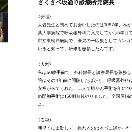
さくさべ坂通り診療所元院長
〈安福〉
大岩先生と初めてお会いしたのは1997年、私が
葉大学病院で呼吸器外科に入局してから5年目
市立東松戸病院で、医局の一匹狼としてガンガ
いると知って、研修を志願したんです。
〈大岩〉
私は50歳手前で、外科部長と診療局長を兼務
院はその4年前に開院したばかり、呼吸器外科
安福が来てくれた。二人で肺がん手術を年に4
め開胸手術は150例前後やりました。全国屈指
よ。
〈安福〉
朝早くに出勤して、終わるのは本当に遅かった