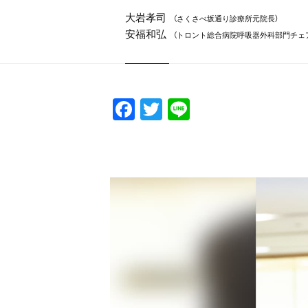
大岩孝司
（さくさべ坂通り診療所元院長）
安福和弘
（トロント総合病院呼吸器外科部門チェ
F
T
Li
a
w
n
c
itt
e
e
er
b
o
o
k