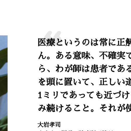
。
医療というのは常に正
ん。ある意味、不確実
ら、わが師は患者であ
を頭に置いて、正しい
1ミリであっても近づ
み続けること。それが
大岩孝司