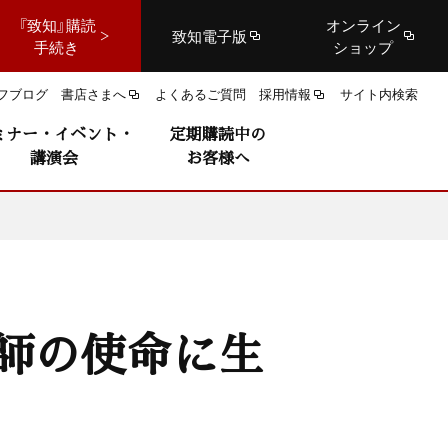
『致知』購読
オンライン
致知電子版
手続き
ショップ
フブログ
書店さまへ
よくあるご質問
採用情報
サイト内検索
ミナー・イベント・
定期購読中の
講演会
お客様へ
師の使命に生