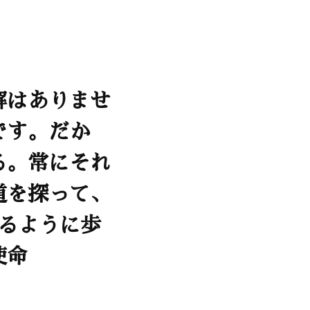
解はありませ
です。だか
る。常にそれ
道を探って、
けるように歩
使命