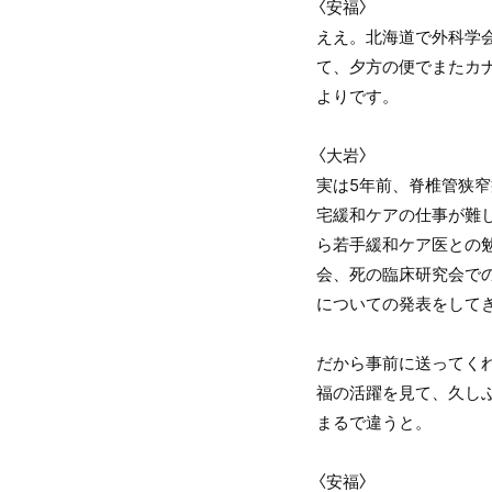
〈安福〉
ええ。北海道で外科学
て、夕方の便でまたカ
よりです。
〈大岩〉
実は5年前、脊椎管狭窄
宅緩和ケアの仕事が難し
ら若手緩和ケア医との
会、死の臨床研究会で
についての発表をして
だから事前に送ってく
福の活躍を見て、久し
まるで違うと。
〈安福〉