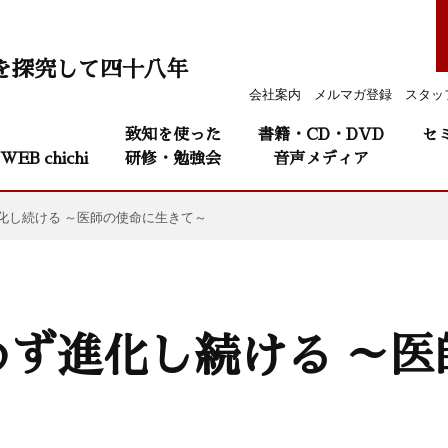
を探究して四十八年
会社案内
メルマガ登録
スタッ
致知を使った
書籍・CD・DVD
セ
WEB chichi
研修・勉強会
音声メディア
化し続ける ～医師の使命に生きて～
めず進化し続ける ～医