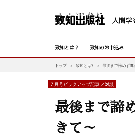
人間学
致知とは？
致知のお申込み
トップ
致知とは?
最後まで諦めず進
7 月号ピックアップ記事 ／対談
最後まで諦
きて～