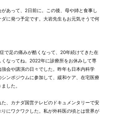
会があって、2日前に。この後、母や姉と食事し
ナダに発つ予定です。大岩先生もお元気そうで何
症で足の痛みが酷くなって、20年続けてきた在
くなってね。2022年に診療所をお休みして専
勉強会や講演の日々でした。昨年も日本内科学
のシンポジウムに参加して、緩和ケア、在宅医療
きました。
れた、カナダ国営テレビのドキュメンタリーで安
ぶりにワクワクした。私が外科医の頃とは世界が