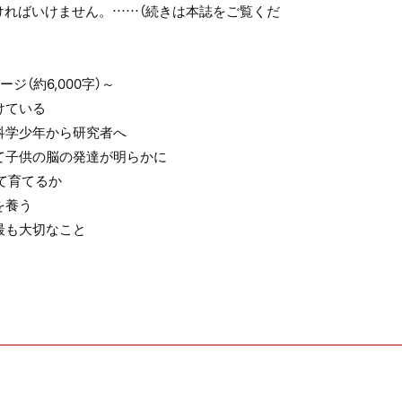
ければいけません。……（続きは本誌をご覧くだ
ジ（約6,000字）～
けている
科学少年から研究者へ
て子供の脳の発達が明らかに
て育てるか
を養う
最も大切なこと