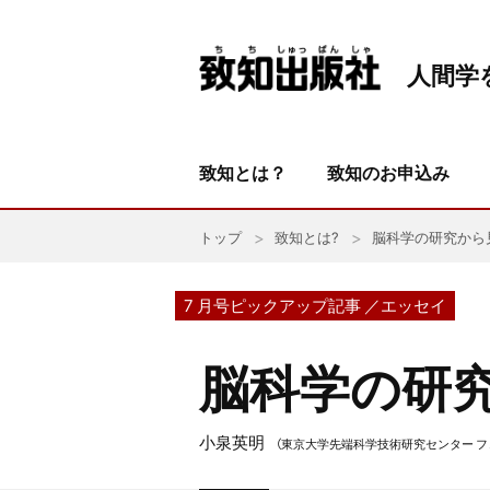
人間学
致知とは？
致知のお申込み
トップ
致知とは?
脳科学の研究から
7 月号ピックアップ記事 ／エッセイ
脳科学の研
小泉英明
（東京大学先端科学技術研究センター フ