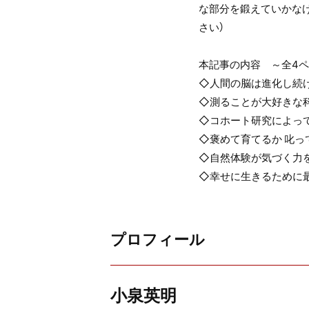
な部分を鍛えていかな
さい）
本記事の内容 ～全4ペー
◇人間の脳は進化し続
◇測ることが大好きな
◇コホート研究によっ
◇褒めて育てるか 叱っ
◇自然体験が気づく力
◇幸せに生きるために
プロフィール
小泉英明