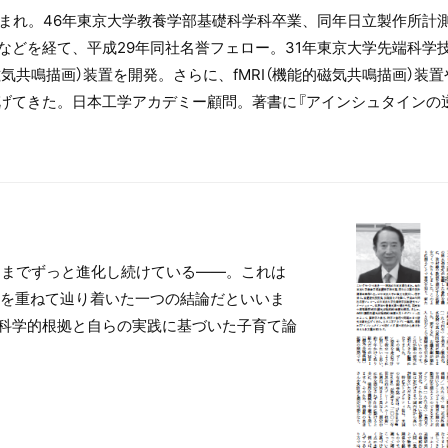
生まれ。46年東京大学教養学部基礎科学科卒業、同年日立製作所計
などを経て、平成29年同社名誉フェロー。31年東京大学先端科学
磁気共鳴描画）装置を開発。さらに、fMRI（機能的磁気共鳴描画）
げてきた。日本工学アカデミー顧問。著書に『アインシュタインの逆
るまでずっと進化し続けている――。これは
究を重ねて辿り着いた一つの結論だといいま
科学的根拠と自らの実践に基づいた子育て論