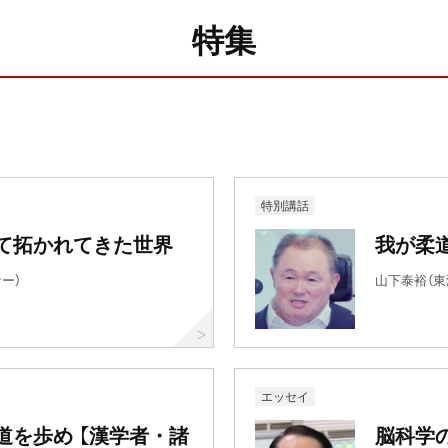
特集
特別講話
て拓かれてきた世界
我が柔
ー）
山下泰裕（
エッセイ
道を歩め 【漢学者・諸
脳科学