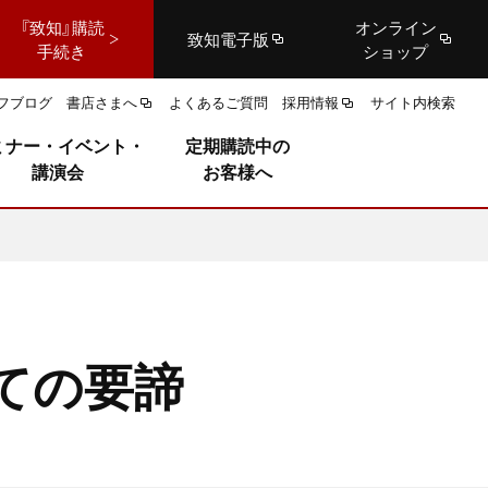
『致知』購読
オンライン
致知電子版
手続き
ショップ
フブログ
書店さまへ
よくあるご質問
採用情報
サイト内検索
ミナー・イベント・
定期購読中の
講演会
お客様へ
ての要諦