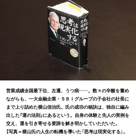
b
o
o
k
営業成績全国最下位、左遷、うつ病……。数々の辛酸を嘗め
ながらも、一大金融企業・ＳＢＩグループの子会社の社長に
まで上り詰めた横山信治氏。氏の成功の秘訣は、独自に編み
出した「運の法則」にあるという。自身の体験と先人の実例を
交え、運を引き寄せる要諦を解き明かしていただいた。
【写真＝横山氏の人生の転機を導いた『思考は現実化する』。