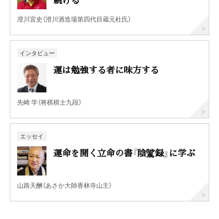
澄川宜史（澄川酒造場第四代目蔵元杜氏）
インタビュー
運は勉強する者に味方する
先崎 学（将棋棋士九段）
エッセイ
運命を開く立命の書『陰騭録』に学ぶ
山路天酬（あさか大師香林寺山主）