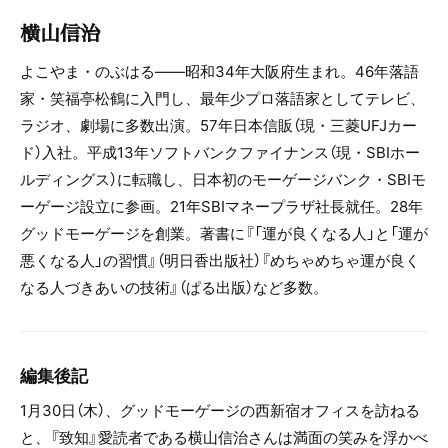
横山信治
よこやま・のぶはる――昭和34年大阪府生まれ。46年落語
家・笑福亭松鶴に入門し、最年少プロ落語家としてテレビ、
ラジオ、劇場に多数出演。57年日本信販（現・三菱UFJカー
ド）入社。平成13年ソフトバンクファイナンス（現・SBIホー
ルディングス）に転職し、日本初のモーゲージバンク・SBIモ
ーゲージ設立に参画。21年SBIマネープラザ社長就任。28年
グッドモーゲージを創業。著書に『「運が良くなる人」と「運が
悪くなる人」の習慣』（明日香出版社）『めちゃめちゃ運が良く
なる人づきあいの技術』（ぱる出版）など多数。
編集後記
1月30日（木）、グッドモーゲージの西新宿オフィスを訪ねる
と、『致知』愛読者である横山信治さんは満面の笑みを浮かべ