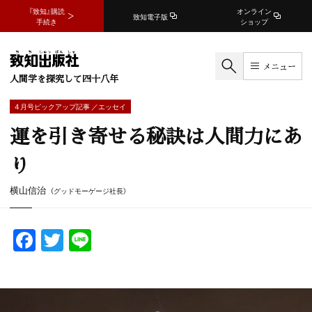
『致知』購読
オンライン
致知電子版
手続き
ショップ
メニュー
人間学を探究して四十八年
4 月号ピックアップ記事 ／エッセイ
運を引き寄せる秘訣は人間力にあ
り
横山信治
（グッドモーゲージ社長）
F
T
Li
a
w
n
c
itt
e
e
er