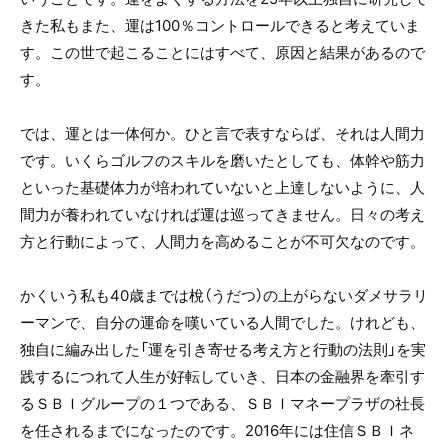
きた私もまた、運は100％コントロールできると考えていま
す。この世で起こることにはすべて、原因と結果があるので
す。
では、運とは一体何か。ひと言で表すならば、それは人間力
です。いくらゴルフのスキルを磨いたとしても、体幹や筋力
といった基礎体力が培われていないと上達しないように、人
間力が養われていなければ運は巡ってきません。日々の考え
方と行動によって、人間力を高めることが不可欠なのです。
かくいう私も40歳までは梲（うだつ）の上がらないダメサラリ
ーマンで、自分の運命を嘆いている人間でした。けれども、
独自に編み出した「運を引き寄せる考え方と行動の法則」を実
践するにつれて人生が好転していき、日本の金融界を牽引す
るＳＢＩグループの１つである、ＳＢＩマネープラザの社長
を任されるまでになったのです。2016年には住信ＳＢＩネ