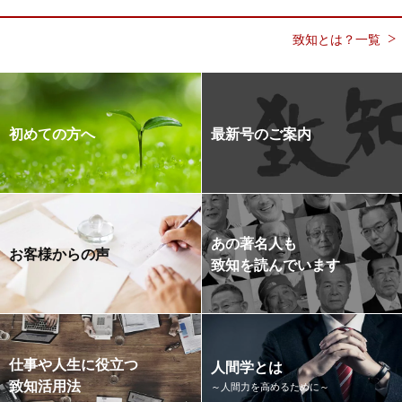
致知とは？一覧
初めての方へ
最新号のご案内
あの著名人も
お客様からの声
致知を読んでいます
仕事や人生に役立つ
人間学とは
致知活用法
～人間力を高めるために～