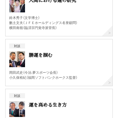
人間における運の研究
鈴木秀子（文学博士）
數土文夫（ＪＦＥホールディングス名誉顧問）
横田南嶺（臨済宗円覚寺派管長）
対談
勝運を掴む
岡田武史（今治.夢スポーツ会長）
小久保裕紀（福岡ソフトバンクホークス監督）
対談
運を高める生き方