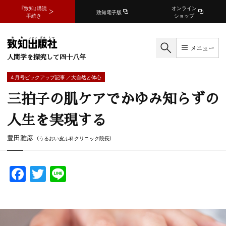
『致知』購読
オンライン
致知電子版
手続き
ショップ
メニュー
人間学を探究して四十八年
4 月号ピックアップ記事 ／大自然と体心
三拍子の肌ケアでかゆみ知らずの
人生を実現する
豊田雅彦
（うるおい皮ふ科クリニック院長）
F
T
Li
a
w
n
c
itt
e
e
er