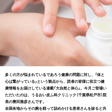
b
o
o
k
多くの方が悩まれているであろう健康の問題に対し、「体と
心は繋がっている」という観点から、読者の皆様に役立つ健
康情報をお届けしている連載「大自然と体心」。今月ご登場い
ただいたのは、うるおい皮ふ科クリニック（千葉県松戸市）院
長の豊田雅彦さんです。
全国各地からその腕を頼って詰めかける患者さんを診ると共