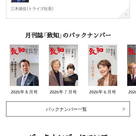
三木雄信（トライズ社長）
月刊誌『致知』のバックナンバー
2026年 8 月号
2026年 7 月号
2026年 6 月号
20
バックナンバー一覧