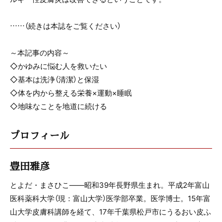
……（続きは本誌をご覧ください）
～本記事の内容～
◇かゆみに悩む人を救いたい
◇基本は洗浄（清潔）と保湿
◇体を内から整える栄養×運動×睡眠
◇地味なことを地道に続ける
プロフィール
豊田雅彦
とよだ・まさひこ――昭和39年長野県生まれ。平成2年富山
医科薬科大学（現：富山大学）医学部卒業。医学博士。15年富
山大学皮膚科講師を経て、17年千葉県松戸市にうるおい皮ふ