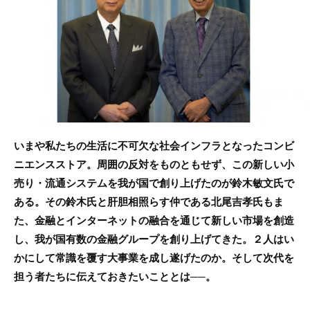
b
o
o
k
いまや私たちの生活に不可欠な社会インフラとなったコンビ
ニエンスストア。周囲の反対をものともせず、この新しい小
売り・流通システムを我が国で創り上げたのが鈴木敏文氏で
ある。その鈴木氏と肝胆相照らす仲である北尾吉孝氏もま
た、金融とインターネットの融合を通じて新しい市場を創造
し、我が国有数の金融グループを創り上げてきた。２人はい
かにして常識を覆す大事業を成し遂げたのか。そして次代を
担う者たちに伝えておきたいこととは──。