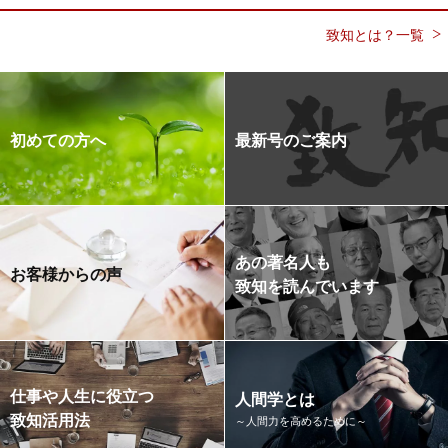
致知とは？一覧
初めての方へ
最新号のご案内
あの著名人も
お客様からの声
致知を読んでいます
仕事や人生に役立つ
人間学とは
致知活用法
～人間力を高めるために～