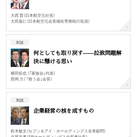
大西 賢（日本航空元社長）
大田嘉仁（日本航空元会長補佐専務執行役員）
対談
何としても取り戻す——拉致問題解
決に懸ける思い
横田拓也 （「家族会」代表）
西岡 力（ 「救う会」会長）
対談
企業経営の核を成すもの
鈴木敏文（セブン＆アイ・ホールディングス名誉顧問）
北尾吉孝（SBIホールディングス会長兼社長）