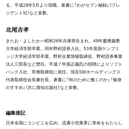
る。平成28年5月より現職。著書に『わがセブン秘録』（プレ
ジデント社）など多数。
北尾吉孝
きたお・よしたか―昭和26年兵庫県生まれ。49年慶應義塾
大学経済学部卒業。同年野村證券入社。53年英国ケンブリ
ッジ大学経済学部卒業。野村企業情報取締役、野村證券事業
法人三部長など歴任。平成７年孫正義氏の招聘によりソフト
バンク入社、常務取締役に就任。現在SBIホールディングス
代表取締役会長兼社長。著書に『何のために働くのか』『修身
のすすめ』（共に致知出版社）など多数。
編集後記
日本全国にコンビニを広め、流通小売業界に革命をもたらし