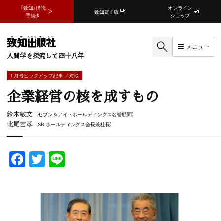
『致知』購読
オンライン
致知電子版
手続き
ショップ
メニュー
人間学を探究して四十八年
1 月号ピックアップ記事 ／対談
企業経営の核を成すもの
鈴木敏文
（セブン＆アイ・ホールディングス名誉顧問）
北尾吉孝
（SBIホールディングス会長兼社長）
F
T
Li
a
w
n
c
itt
e
e
er