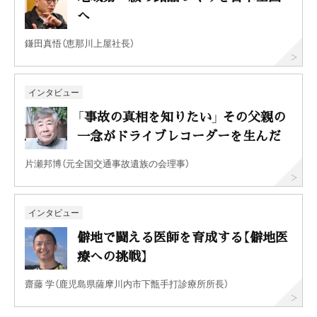
へ
鎌田真悟（恵那川上屋社長）
インタビュー
「事故の真相を知りたい」 その父親の
一念がドライブレコーダーを生んだ
片瀬邦博（元全国交通事故遺族の会理事）
インタビュー
僻地で闘える医師を育成する【僻地医
療への挑戦】
齋藤 学（鹿児島県薩摩川内市下甑手打診療所所長）