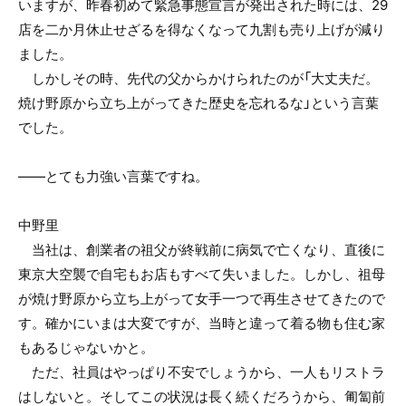
いますが、昨春初めて緊急事態宣言が発出された時には、29
店を二か月休止せざるを得なくなって九割も売り上げが減り
ました。
しかしその時、先代の父からかけられたのが「大丈夫だ。
焼け野原から立ち上がってきた歴史を忘れるな」という言葉
でした。
——とても力強い言葉ですね。
中野里
当社は、創業者の祖父が終戦前に病気で亡くなり、直後に
東京大空襲で自宅もお店もすべて失いました。しかし、祖母
が焼け野原から立ち上がって女手一つで再生させてきたので
す。確かにいまは大変ですが、当時と違って着る物も住む家
もあるじゃないかと。
ただ、社員はやっぱり不安でしょうから、一人もリストラ
はしないと。そしてこの状況は長く続くだろうから、匍匐前