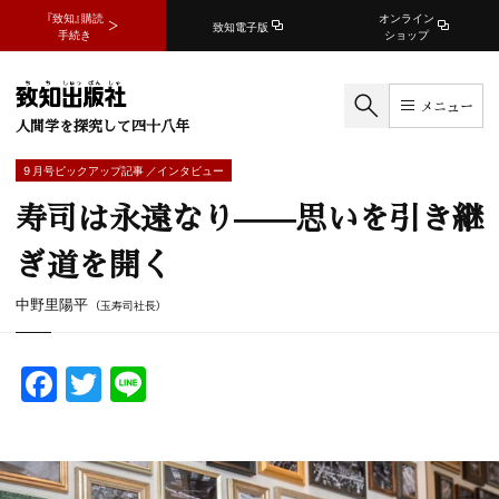
『致知』購読
オンライン
致知電子版
手続き
ショップ
メニュー
人間学を探究して四十八年
9 月号ピックアップ記事 ／インタビュー
寿司は永遠なり——思いを引き継
ぎ道を開く
中野里陽平
（玉寿司社長）
F
T
Li
a
w
n
c
itt
e
e
er