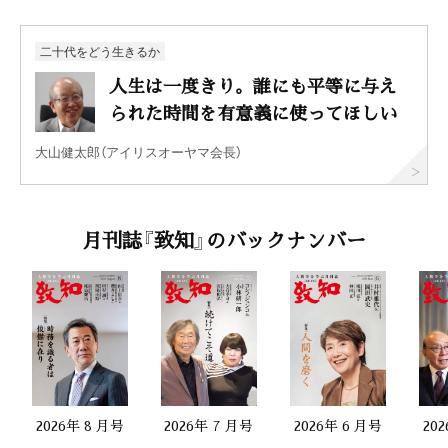
二十代をどう生きるか
人生は一度きり。誰にも平等に与え
られた時間を有意義に使ってほしい
大山健太郎（アイリスオーヤマ会長）
月刊誌『致知』のバックナンバー
2026年 8 月号
2026年 7 月号
2026年 6 月号
20