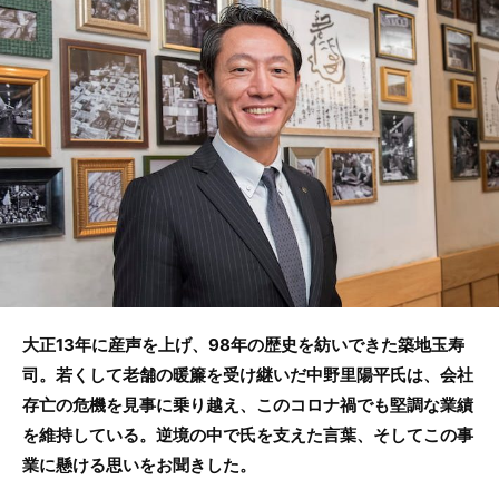
b
o
o
k
大正13年に産声を上げ、98年の歴史を紡いできた築地玉寿
司。若くして老舗の暖簾を受け継いだ中野里陽平氏は、会社
存亡の危機を見事に乗り越え、このコロナ禍でも堅調な業績
を維持している。逆境の中で氏を支えた言葉、そしてこの事
業に懸ける思いをお聞きした。