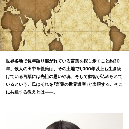
o
o
k
世界各地で長年語り継がれている言葉を探し歩くこと約30
年。歌人の田中章義氏は、その土地で1,000年以上も生き続
けている言葉には先祖の思いや魂、そして叡智が込められて
いるという。氏はそれを「言葉の世界遺産」と表現する。そこ
に共通する教えとは――。