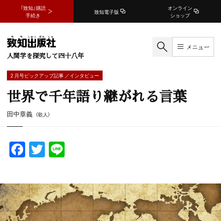
『致知』購読
オンライン
致知電子版
手続き
ショップ
メニュー
人間学を探究して四十八年
2 月号ピックアップ記事 ／インタビュー
世界で千年語り継がれる言葉
田中章義
（歌人）
F
T
Li
a
w
n
c
itt
e
e
er
b