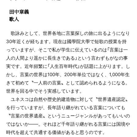
田中章義
歌人
歌詠みとして、世界各地に言葉探しの旅に出るようになり
30年近くが経ちます。現在は國學院大學で短歌の授業を持
っていますが、そこで私が学生に伝えているのは「言葉は一
人の人間より遥かに長生きである」という言わずもがなの事
実です。近年頻繁に「人生百年時代」が話題に上がります。し
かし、言葉の世界は100年、200年単位ではなく、1,000年生
きて初めて〝一人前の言葉〟として認められるようになる。
世界を回る中でそう実感しています。
ユネスコは自然や歴史的建造物に対して〝世界遺産認定〟
を行っていますが、長年語り継がれている言葉についても
〝言葉の世界遺産〟というニュージャンルがあってもいいの
ではないか――。それほど千年語り継がれる言葉には国境や
時代を超えて共通する価値があると思うのです。