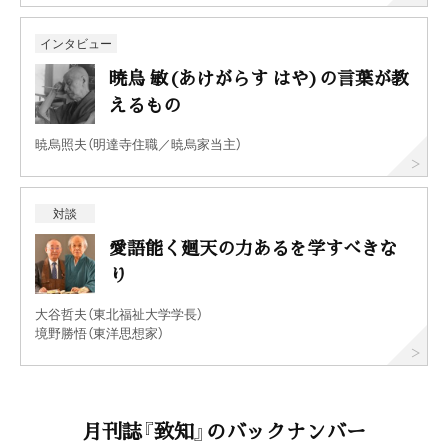
インタビュー
暁烏 敏(あけがらす はや)の言葉が教
えるもの
暁烏照夫（明達寺住職／暁烏家当主）
対談
愛語能く廻天の力あるを学すべきな
り
大谷哲夫（東北福祉大学学長）
境野勝悟（東洋思想家）
月刊誌『致知』のバックナンバー