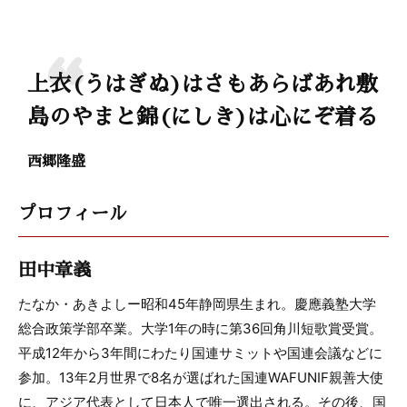
上衣(うはぎぬ)はさもあらばあれ敷
島のやまと錦(にしき)は心にぞ着る
西郷隆盛
プロフィール
田中章義
たなか・あきよしー昭和45年静岡県生まれ。慶應義塾大学
総合政策学部卒業。大学1年の時に第36回角川短歌賞受賞。
平成12年から3年間にわたり国連サミットや国連会議などに
参加。13年2月世界で8名が選ばれた国連WAFUNIF親善大使
に、アジア代表として日本人で唯一選出される。その後、国