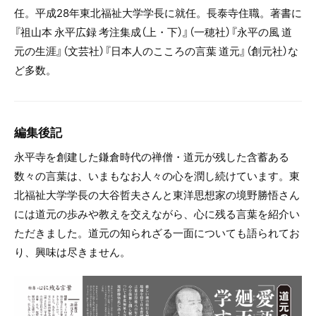
任。平成28年東北福祉大学学長に就任。長泰寺住職。著書に
『祖山本 永平広録 考注集成（上・下）』（一穂社）『永平の風 道
元の生涯』（文芸社）『日本人のこころの言葉 道元』（創元社）な
ど多数。
編集後記
永平寺を創建した鎌倉時代の禅僧・道元が残した含蓄ある
数々の言葉は、いまもなお人々の心を潤し続けています。東
北福祉大学学長の大谷哲夫さんと東洋思想家の境野勝悟さん
には道元の歩みや教えを交えながら、心に残る言葉を紹介い
ただきました。道元の知られざる一面についても語られてお
り、興味は尽きません。