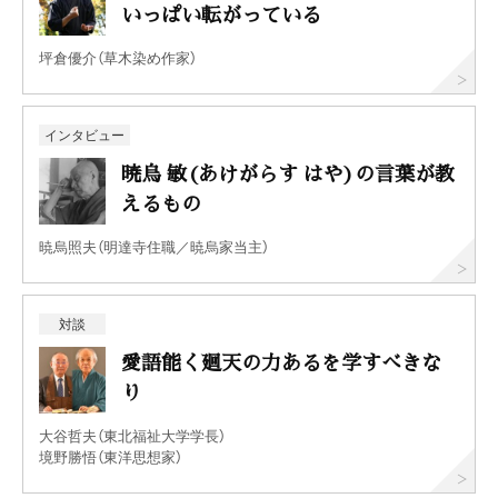
いっぱい転がっている
坪倉優介（草木染め作家）
インタビュー
暁烏 敏(あけがらす はや)の言葉が教
えるもの
暁烏照夫（明達寺住職／暁烏家当主）
対談
愛語能く廻天の力あるを学すべきな
り
大谷哲夫（東北福祉大学学長）
境野勝悟（東洋思想家）