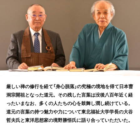
e
er
b
o
o
k
厳しい禅の修行を経て「身心脱落」の究極の境地を得て日本曹
洞宗開祖となった道元。その残した言葉は没後八百年近く経
ったいまなお、多くの人たちの心を鼓舞し潤し続けている。
道元の言葉の持つ魅力や力について東北福祉大学学長の大谷
哲夫氏と東洋思想家の境野勝悟氏に語り合っていただいた。