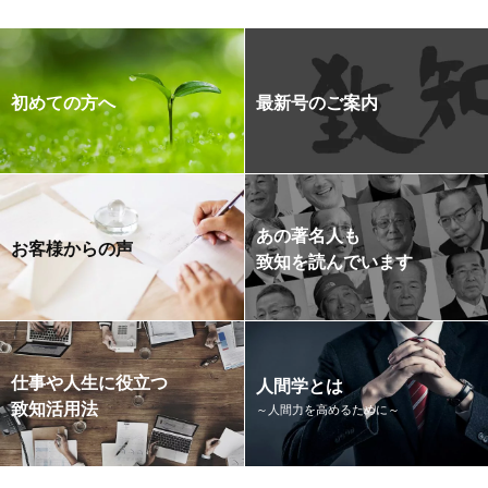
初めての方へ
最新号のご案内
あの著名人も
お客様からの声
致知を読んでいます
仕事や人生に役立つ
人間学とは
致知活用法
～人間力を高めるために～