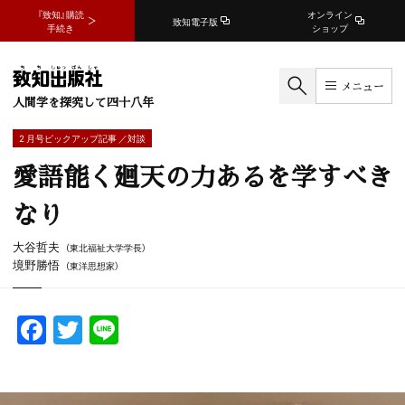
『致知』購読
オンライン
致知電子版
手続き
ショップ
メニュー
人間学を探究して四十八年
2 月号ピックアップ記事 ／対談
愛語能く廻天の力あるを学すべき
なり
大谷哲夫
（東北福祉大学学長）
境野勝悟
（東洋思想家）
F
T
Li
a
w
n
c
itt
e