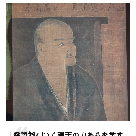
「愛語能(よ)く廻天の力あるを学す