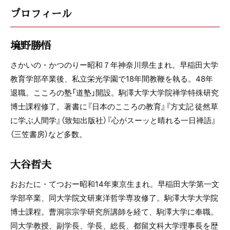
プロフィール
境野勝悟
さかいの・かつのりー昭和７年神奈川県生まれ。早稲田大学
教育学部卒業後、私立栄光学園で18年間教鞭を執る。48年
退職。こころの塾「道塾」開設。駒澤大学大学院禅学特殊研究
博士課程修了。著書に『日本のこころの教育』『方丈記 徒然草
に学ぶ人間学』（致知出版社）『心がスーッと晴れる一日禅語』
（三笠書房）など多数。
大谷哲夫
おおたに・てつおー昭和14年東京生まれ。早稲田大学第一文
学部卒業、同大学院文研東洋哲学専攻修了。駒澤大学大学院
博士課程。曹洞宗宗学研究所講師を経て、駒澤大学に奉職。
同大学教授、副学長、学長、総長、都留文科大学理事長を歴