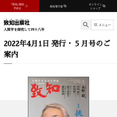
『致知』購読
オンライン
致知電子版
手続き
ショップ
メニュー
人間学を探究して四十八年
2022年4月1日 発行・ 5 月号のご
案内