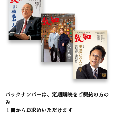
致知随想
名和民夫「もっとよいバットをつくりたい」
寺田真理子「読書が持つすごい力」
西堀耕太郎「伝統は革新の連続」
手島又喜「経験ゼロからの日本新記録」
山城東雄「沖縄の地に生かされて」
バックナンバーは、定期購読をご契約の方の
み
１冊からお求めいただけます