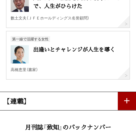
で、人生がひらけた
數土文夫（ＪＦＥホールディングス名誉顧問）
第一線で活躍する女性
出逢いとチャレンジが人生を導く
高橋恵里（書家）
【連載】
忘れ得ぬ人 忘れ得ぬ言葉 53
月刊誌『致知』のバックナンバー