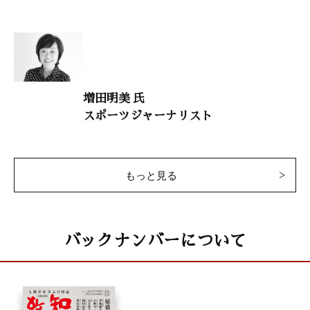
「子規のうた『足たたば』」
占部賢志（中村学園大学客員教授）
意見・判断
「日本人は国を守る気があるのか？」
増田明美 氏
葛城奈海（ジャーナリスト）
スポーツジャーナリスト
大自然と体心
「いまからでも遅くない、認知症予防『６つの習慣』」
須貝佑一（浴風会病院精神科医）
もっと見る
干支九星学
バックナンバーについて
井上象英
小説・徳川家康 58
「ブレーンは皆大忙し」
童門冬二（作家）