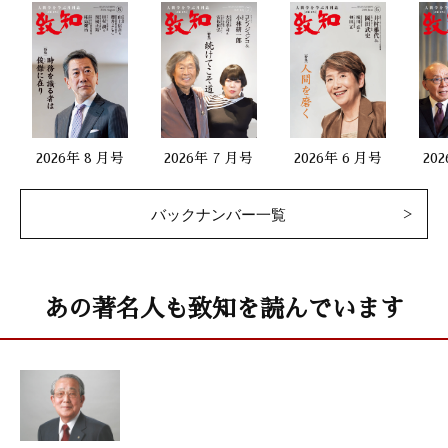
「外国人に謝っちゃ駄目だぞ――田村泰次郎」
五木寛之（作家）
私の座右銘
「心こそ 心迷わす 心なり 心許すな おのが心に」
佐藤秀仁（髙尾山薬王院第三十三世貫首）
2026年 8 月号
2026年 7 月号
2026年 6 月号
20
二十代をどう生きるか
バックナンバー一覧
「入社式での訓辞を実践し続けたことで、人生がひらけた」
數土文夫（ＪＦＥホールディングス名誉顧問）
あの著名人も致知を読んでいます
四書五経の名言に学ぶ 2
「天の命ずる之を性と謂う」
田口佳史（東洋思想研究家）
仕事と人生に生かすドラッカーの教え 38