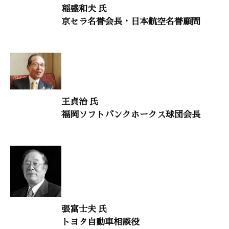
稲盛和夫 氏
「私人の徳を社会の福利の基盤とする」
京セラ名誉会長・日本航空名誉顧問
佐藤 等（ドラッカー学会理事）
人生を照らす言葉
「太宰治『富嶽百景』」
鈴木秀子（国際コミュニオン学会名誉会長）
王貞治 氏
禅語に学ぶ 85
福岡ソフトバンクホークス球団会長
「色即是空」
横田南嶺（臨済宗円覚寺派管長）
時流を読む 34
「ロシアのウクライナ侵攻はプーチン体制の終焉の始まり」
中西輝政（京都大学名誉教授）
張富士夫 氏
風の便り 10
トヨタ自動車相談役