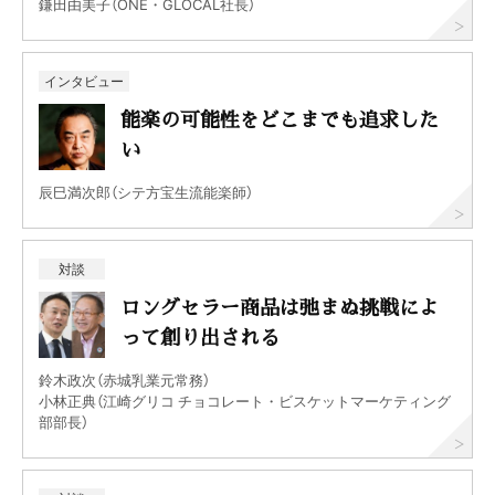
鎌田由美子（ONE・GLOCAL社長）
インタビュー
能楽の可能性をどこまでも追求した
い
辰巳満次郎（シテ方宝生流能楽師）
対談
ロングセラー商品は弛まぬ挑戦によ
って創り出される
鈴木政次（赤城乳業元常務）
小林正典（江崎グリコ チョコレート・ビスケットマーケティング
部部長）