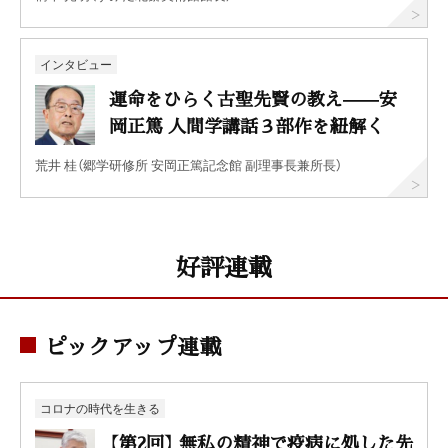
インタビュー
運命をひらく古聖先賢の教え——安
岡正篤 人間学講話３部作を紐解く
荒井 桂（郷学研修所 安岡正篤記念館 副理事長兼所長）
好評連載
ピックアップ連載
コロナの時代を生きる
【第2回】 無私の精神で疫病に処した先