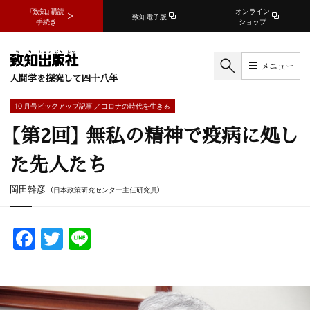
『致知』購読
オンライン
致知電子版
手続き
ショップ
メニュー
人間学を探究して四十八年
10 月号ピックアップ記事 ／コロナの時代を生きる
【第2回】 無私の精神で疫病に処し
た先人たち
岡田幹彦
（日本政策研究センター主任研究員）
F
T
Li
a
w
n
c
itt
e
e
er