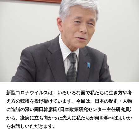
b
o
o
k
新型コロナウイルスは、いろいろな面で私たちに生き方や考
え方の転換を投げ掛けています。今回は、日本の歴史・人物
に造詣の深い岡田幹彦氏（日本政策研究センター主任研究員）
から、疫病に立ち向かった先人に私たちが何を学べばよいか
をお話しいただきます。