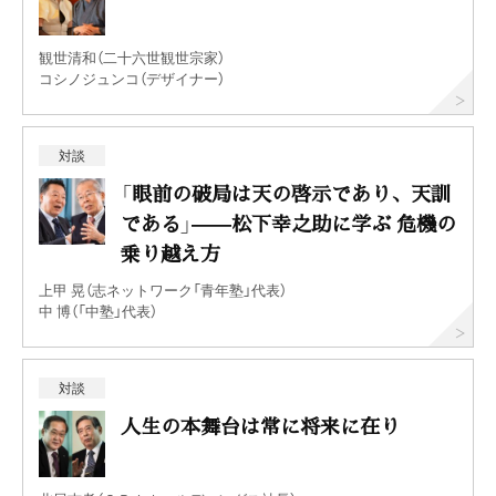
観世清和（二十六世観世宗家）
コシノジュンコ（デザイナー）
対談
「眼前の破局は天の啓示であり、天訓
である」——松下幸之助に学ぶ 危機の
乗り越え方
上甲 晃（志ネットワーク「青年塾」代表）
中 博（「中塾」代表）
対談
人生の本舞台は常に将来に在り