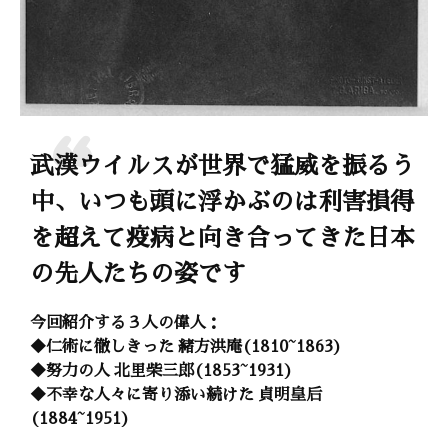
武漢ウイルスが世界で猛威を振るう
中、いつも頭に浮かぶのは利害損得
を超えて疫病と向き合ってきた日本
の先人たちの姿です
今回紹介する３人の偉人：
◆仁術に徹しきった 緒方洪庵(1810~1863)
◆努力の人 北里柴三郎(1853~1931)
◆不幸な人々に寄り添い続けた 貞明皇后
(1884~1951)