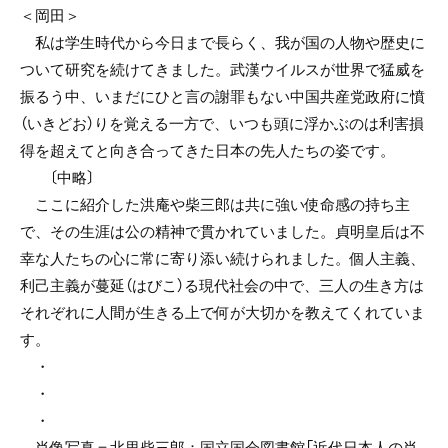
＜岡田＞
私は学生時代から今日まで長らく、我が国の人物や歴史に
ついて研究を続けてきました。武漢ウイルスが世界で猛威を
振るう中、いまだにひと言の謝罪もない中国共産党政府に憤
（いきどお）りを覚える一方で、いつも頭に浮かぶのは利害損
得を超えてと向き合ってきた日本の先人たちの姿です。
〔中略〕
ここに紹介した洪庵や柴三郎は共に強い使命感の持ち主
で、その生涯は公の精神で貫かれていました。貞明皇后は不
幸な人たちの心に常に寄り添い続けられました。個人主義、
利己主義が蔓延（はびこ）る現代社会の中で、三人の生き方は
それぞれに人間が生きる上で何が大切かを教えてくれていま
す。
・
・
・
肖像写真＝北里柴三郎：国立国会図書館「近代日本人の肖