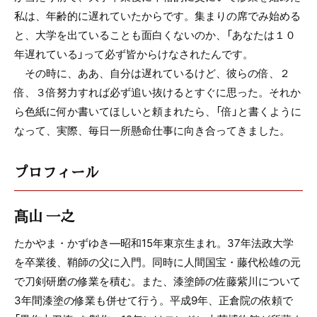
私は、年齢的に遅れていたからです。集まりの席でみ始める
と、大学を出ていることも面白くないのか、「あなたは１０
年遅れている」って必ず皆からけなされたんです。
その時に、ああ、自分は遅れているけど、彼らの倍、２
倍、３倍努力すれば必ず追い抜けるとすぐに思った。それか
ら色紙に何か書いてほしいと頼まれたら、「倍」と書くように
なって、実際、毎日一所懸命仕事に向き合ってきました。
プロフィール
髙山 一之
たかやま・かずゆき―昭和15年東京生まれ。37年法政大学
を卒業後、鞘師の父に入門。同時に人間国宝・藤代松雄の元
で刀剣研磨の修業を積む。また、漆塗師の佐藤紫川について
3年間漆塗の修業も併せて行う。平成9年、正倉院の依頼で