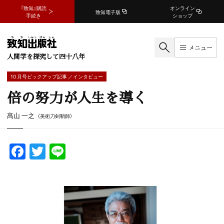
『致知』購読
オンライン
致知電子版
手続き
ショップ
メニュー
人間学を探究して四十八年
10 月号ピックアップ記事 ／インタビュー
倍の努力が人生を導く
髙山 一之
（美術刀剣鞘師）
F
T
Li
a
w
n
c
itt
e
e
er
b