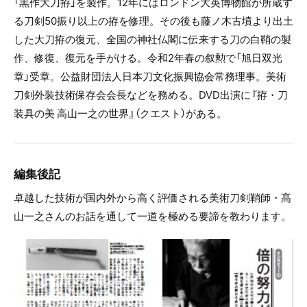
「黒作大刀拵」を製作。12年にはロンドン大英博物館が所蔵す
る刀剣50振り以上の拵を修理。その後も藤ノ木古墳より出土
した大刀拵の復元、全国の神社仏閣に伝来する刀の白鞘の製
作、修復、復元を手がける。令和2年春の叙勲で「旭日双光
章」受章。公益財団法人日本刀文化振興協会常務理事。美術
刀剣外装技術保存会会長などを務める。DVD出演に『拵・刀
装具の美 高山一之の世界』（クエスト）がある。
編集後記
卓越した技術が国内外から高く評価される美術刀剣鞘師・髙
山一之さんのお話を通して一道を極める要諦を教わります。