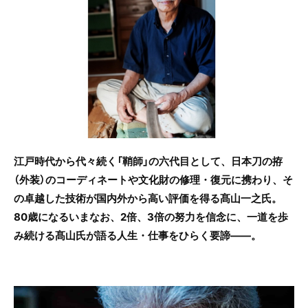
o
o
k
江戸時代から代々続く「鞘師」の六代目として、日本刀の拵
（外装）のコーディネートや文化財の修理・復元に携わり、そ
の卓越した技術が国内外から高い評価を得る髙山一之氏。
80歳になるいまなお、2倍、3倍の努力を信念に、一道を歩
み続ける髙山氏が語る人生・仕事をひらく要諦――。