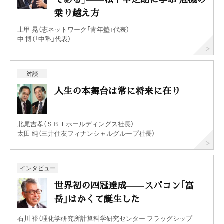
乗り越え方
上甲 晃（志ネットワーク「青年塾」代表）
中 博（「中塾」代表）
対談
人生の本舞台は常に将来に在り
北尾吉孝（ＳＢＩホールディングス社長）
太田 純（三井住友フィナンシャルグループ社長）
インタビュー
世界初の四冠達成——スパコン｢富
岳｣はかくて誕生した
石川 裕（理化学研究所計算科学研究センター フラッグシップ