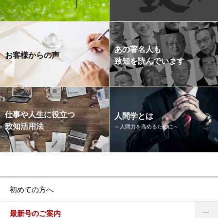
あの著名人も
お客様からの声
致知を読んでいます
仕事や人生に役立つ
人間学とは
致知活用法
～人間力を高めるために～
初めての方へ
最新号のご案内