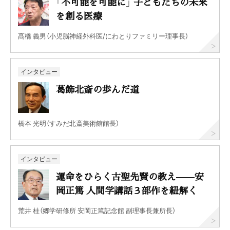
「不可能を可能に」 子どもたちの未来
を創る医療
髙橋 義男（小児脳神経外科医/にわとりファミリー理事長）
インタビュー
葛飾北斎の歩んだ道
橋本 光明（すみだ北斎美術館館長）
インタビュー
運命をひらく古聖先賢の教え——安
岡正篤 人間学講話３部作を紐解く
荒井 桂（郷学研修所 安岡正篤記念館 副理事長兼所長）