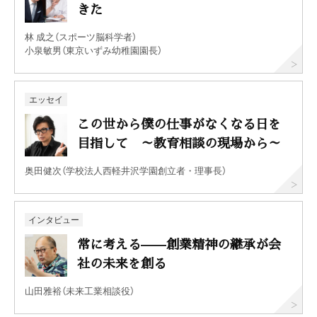
きた
林 成之（スポーツ脳科学者）
小泉敏男（東京いずみ幼稚園園長）
エッセイ
この世から僕の仕事がなくなる日を
目指して ～教育相談の現場から～
奥田健次（学校法人西軽井沢学園創立者・理事長）
インタビュー
常に考える——創業精神の継承が会
社の未来を創る
山田雅裕（未来工業相談役）