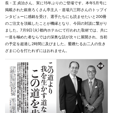
長・王 貞治さん、実に15年ぶりのご登場です。本年5月号に
掲載された銀座ろくさん亭主人・道場六三郎さんのトップイ
ンタビューに感銘を受け、選手たちにも読ませたいと200冊
のご注文を頂戴したことが機縁となり、今回の対談に繋がり
ました。7月9日（火）都内ホテルにて行われた取材では、共に
一道を極めた者ならではの深奥な話が次々に展開され、当初
の予定を超過し2時間に及びました。矍鑠たるお二人の生き
ざまに心を打たれずにはおれません。