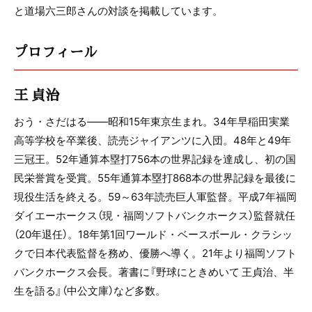
と道場六三郎さんの対談を掲載しています。
プロフィール
王 貞治
おう・さだはる――昭和15年東京生まれ。34年早稲田実業
高等学校を卒業後、読売ジャイアンツに入団。48年と49年
三冠王。52年通算本塁打756本の世界記録を達成し、初の国
民栄誉賞を受賞。55年通算本塁打868本の世界記録を最後に
現役生活を終える。59～63年読売巨人軍監督。平成7年福岡
ダイエーホークス（現・福岡ソフトバンクホークス）監督就任
（20年退任）。18年第1回ワールド・ベースボール・クラシッ
クで日本代表監督を務め、優勝へ導く。21年より福岡ソフト
バンクホークス会長。著書に『野球にときめいて 王貞治、半
生を語る』（中公文庫）など多数。