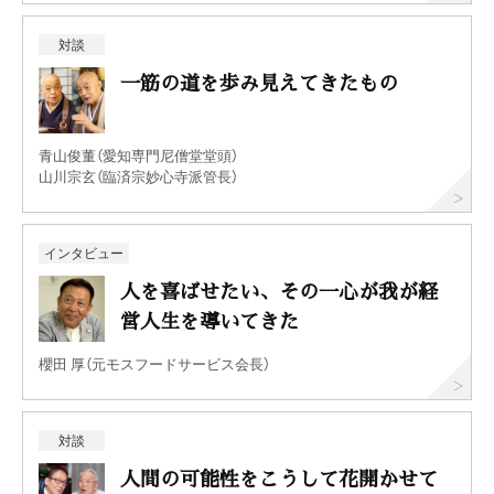
対談
一筋の道を歩み見えてきたもの
青山俊董（愛知専門尼僧堂堂頭）
山川宗玄（臨済宗妙心寺派管長）
インタビュー
人を喜ばせたい、その一心が我が経
営人生を導いてきた
櫻田 厚（元モスフードサービス会長）
対談
人間の可能性をこうして花開かせて