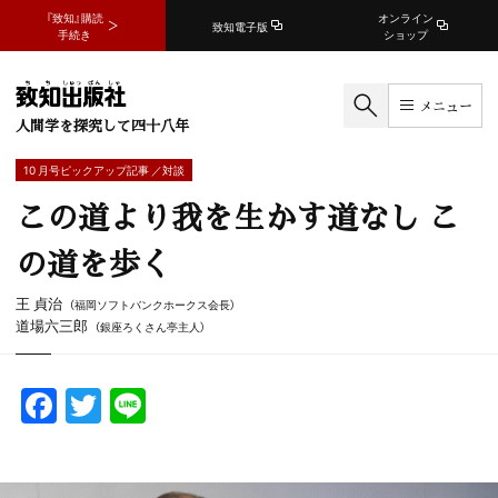
『致知』購読
オンライン
致知電子版
手続き
ショップ
メニュー
人間学を探究して四十八年
10 月号ピックアップ記事 ／対談
この道より我を生かす道なし こ
の道を歩く
王 貞治
（福岡ソフトバンクホークス会長）
道場六三郎
（銀座ろくさん亭主人）
F
T
Li
a
w
n
c
itt
e