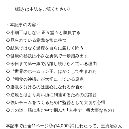
……（続きは本誌をご覧ください）
～本記事の内容～
◇小細工はしない 正々堂々と勝負する
◇見られている意識を常に持つ
◇結果ではなく過程を自らに厳しく問う
◇健康の秘訣は小さな勇気で一歩踏み出す
◇今日まで第一線で活躍し続けられている理由
◇〝世界のホームラン王〟はかくして生まれた
◇〝和食の神様〟が大切にしている原点
◇勝敗を分けるのは無心になれるか否か
◇逆境とはより高い頂に到達するための跳躍台
◇強いチームをつくるために監督として大切な心得
◇この道一筋に歩む中で掴んだ「人生で一番大事なもの」
本記事では全11ページ（約14,000字）にわたって、王貞治さん