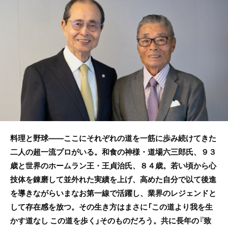
e
er
b
o
o
k
料理と野球――ここにそれぞれの道を一筋に歩み続けてきた
二人の超一流プロがいる。和食の神様・道場六三郎氏、９３
歳と世界のホームラン王・王貞治氏、８４歳。若い頃から心
技体を錬磨して並外れた実績を上げ、高めた自分で以て後進
を導きながらいまなお第一線で活躍し、業界のレジェンドと
して存在感を放つ。その生き方はまさに「この道より我を生
かす道なし この道を歩く」そのものだろう。共に長年の『致