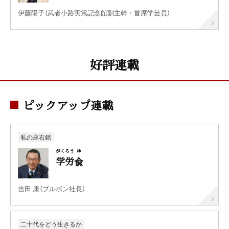
伊藤陽子（武者小路実篤記念館副主幹・首席学芸員）
好評連載
ピックアップ連載
私の座右銘
がく
ろう
ゆ
学
労
兪
吉田 康（ブルボン社長）
二十代をどう生きるか