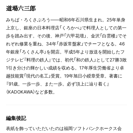
道場六三郎
みちば・ろくさぶろう――昭和6年石川県生まれ。25年単身
上京し、銀座の日本料理店「くろかべ」で料理人としての第一
歩を踏み出す。その後、神戸「六甲花壇」、金沢「白雲楼」でそ
れぞれ修業を重ね、34年「赤坂常盤家」でチーフとなる。46
年銀座「ろくさん亭」を開店。平成5年より放送を開始したフ
ジテレビ『料理の鉄人』では、初代「和の鉄人」として27勝3敗
1引き分けの輝かしい成績を収める。17年厚生労働省より卓
越技能賞「現代の名工」受賞。19年旭日小綬章受章。著書に
『91歳。一歩一歩、また一歩。必ず頂上に辿り着く』
（KADOKAWA）など多数。
編集後記
表紙を飾っていただいたのは福岡ソフトバンクホークス会