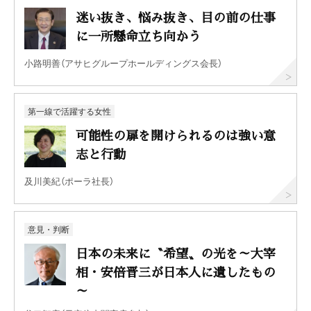
迷い抜き、悩み抜き、目の前の仕事
に一所懸命立ち向かう
小路明善（アサヒグループホールディングス会長）
第一線で活躍する女性
可能性の扉を開けられるのは強い意
志と行動
及川美紀（ポーラ社長）
意見・判断
日本の未来に〝希望〟の光を～大宰
相・安倍晋三が日本人に遺したもの
～