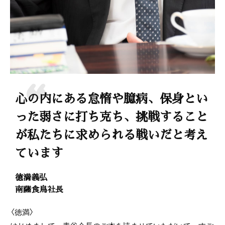
心の内にある怠惰や臆病、保身とい
った弱さに打ち克ち、挑戦すること
が私たちに求められる戦いだと考え
ています
徳満義弘
南薩食鳥社長
〈徳満〉