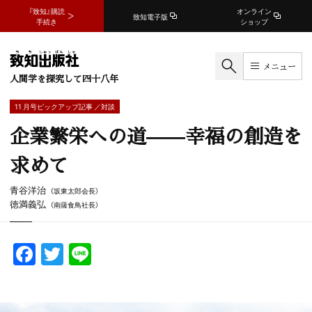
『致知』購読
オンライン
致知電子版
手続き
ショップ
メニュー
人間学を探究して四十八年
11 月号ピックアップ記事 ／対談
企業繁栄への道——幸福の創造を
求めて
青谷洋治
（坂東太郎会長）
徳満義弘
（南薩食鳥社長）
F
T
Li
a
w
n
c
itt
e