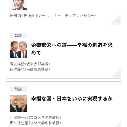
岩田 稔（阪神タイガース コミュニティアンバサダー）
対談
企業繁栄への道——幸福の創造を求
めて
青谷洋治（坂東太郎会長）
徳満義弘（南薩食鳥社長）
対談
幸福な国・日本をいかに実現するか
小堀桂一郎（東京大学名誉教授）
田久保忠衛（杏林大学名誉教授）