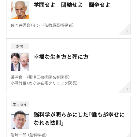
学問せよ 団結せよ 闘争せよ
佐々井秀嶺（インド仏教最高指導者）
対談
幸福な生き方と死に方
帯津良一（帯津三敬病院名誉院長）
小澤竹俊（めぐみ在宅クリニック院長）
エッセイ
脳科学が明らかにした「誰もが幸せに
なれる法則」
岩崎一郎 （脳科学者）