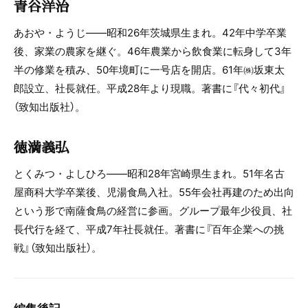
青谷洋治
あおや・ようじ――昭和26年茨城県生まれ。42年中学卒業
後、家業の農家を継ぐ。46年農業から飲食業に転身して3年
半の修業を積み、50年境町に一号店を開店。61年㈱坂東太
郎設立、社長就任。平成28年より現職。著書に『代々初代』
（致知出版社）。
徳満義弘
とくみつ・よしひろ――昭和28年宮崎県生まれ。51年名古
屋商科大学卒業後、児湯食鳥入社。55年会社再建のため出向
という形で南薩食鳥の経営に参画。グループ最年少役員、社
長代行を経て、平成7年社長就任。著書に『百年企業への挑
戦』（致知出版社）。
編集後記