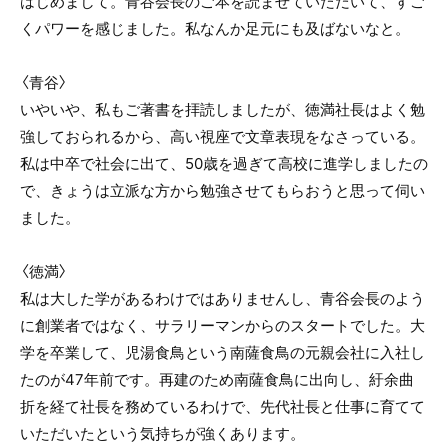
はじめまして。青谷会長のご本を読ませていただいて、すご
くパワーを感じました。私なんか足元にも及ばないなと。
〈青谷〉
いやいや、私もご著書を拝読しましたが、徳満社長はよく勉
強しておられるから、高い視座で文章表現をなさっている。
私は中卒で社会に出て、50歳を過ぎて高校に進学しましたの
で、きょうは立派な方から勉強させてもらおうと思って伺い
ました。
〈徳満〉
私は大した学があるわけではありませんし、青谷会長のよう
に創業者ではなく、サラリーマンからのスタートでした。大
学を卒業して、児湯食鳥という南薩食鳥の元親会社に入社し
たのが47年前です。再建のため南薩食鳥に出向し、紆余曲
折を経て社長を務めているわけで、先代社長と仕事に育てて
いただいたという気持ちが強くあります。