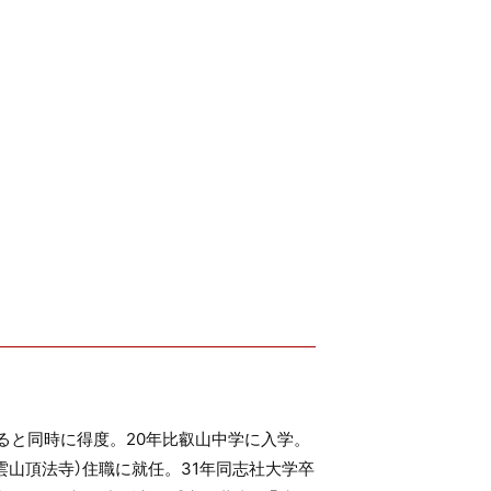
ると同時に得度。20年比叡山中学に入学。
雲山頂法寺）住職に就任。31年同志社大学卒