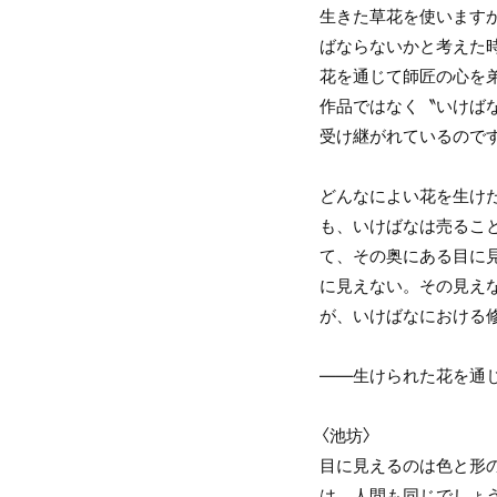
生きた草花を使います
ばならないかと考えた
花を通じて師匠の心を
作品ではなく〝いけばな
受け継がれているので
どんなによい花を生け
も、いけばなは売るこ
て、その奥にある目に
に見えない。その見え
が、いけばなにおける
――生けられた花を通
〈池坊〉
目に見えるのは色と形
は、人間も同じでしょ