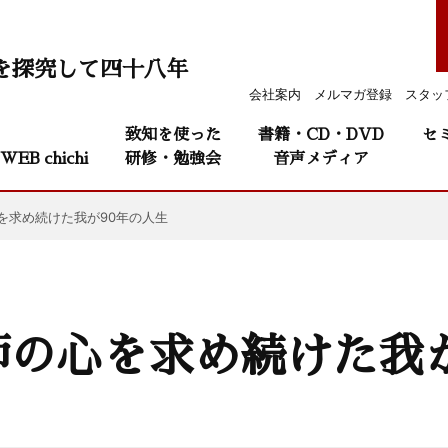
を探究して四十八年
会社案内
メルマガ登録
スタッ
致知を使った
書籍・CD・DVD
セ
WEB chichi
研修・勉強会
音声メディア
を求め続けた我が90年の人生
の心を求め続けた我が