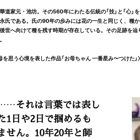
華道家元・池坊。その560年にわたる伝統の「技」と「心」
永氏である。氏の90年の歩みには花の一生と同じく、種
後世へ向けて種を残す時期が存在している。その足跡を辿
。
母を思う心境を表した作品「お母ちゃん 一番星み〜つけた」
……それは言葉では表し
た1日や2日で掴めるも
ません。10年20年と師