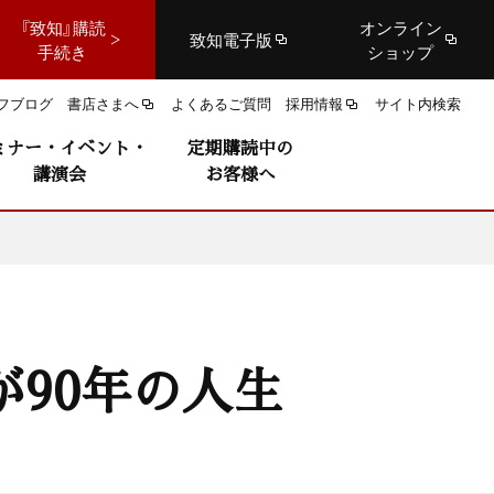
『致知』購読
オンライン
致知電子版
手続き
ショップ
フブログ
書店さまへ
よくあるご質問
採用情報
サイト内検索
ミナー・イベント・
定期購読中の
講演会
お客様へ
90年の人生