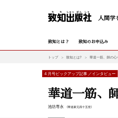
人間学
致知とは？
致知のお申込み
トップ
致知とは?
華道一筋、師の心
4 月号ピックアップ記事 ／インタビュー
華道一筋、師
池坊専永
（華道家元四十五世）