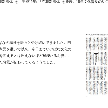
花新風体」を、平成11年に「立花新風体」を発表。18年文化普及の
けばなの精神を脈々と受け継いできました。四
で家元を継いで以来、今日までいけばな文化の
を迎えるとは思えないほど矍鑠たるお姿に、
た背景が伝わってくるようでした。