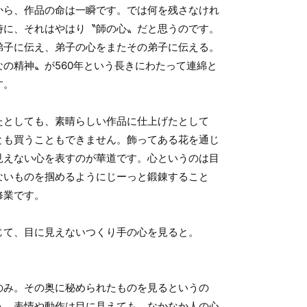
から、作品の命は一瞬です。では何を残さなけれ
時に、それはやはり〝師の心〟だと思うのです。
弟子に伝え、弟子の心をまたその弟子に伝える。
の精神〟が560年という長きにわたって連綿と
す。
たとしても、素晴らしい作品に仕上げたとして
とも買うこともできません。飾ってある花を通じ
見えない心を表すのが華道です。心というのは目
ないものを掴めるようにじーっと鍛錬すること
修業です。
じて、目に見えないつくり手の心を見ると。
のみ。その奥に秘められたものを見るというの
う。表情や動作は目に見えても、なかなか人の心