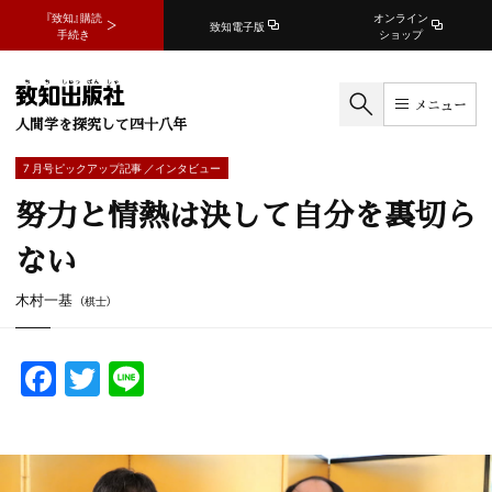
『致知』購読
オンライン
致知電子版
手続き
ショップ
メニュー
人間学を探究して四十八年
7 月号ピックアップ記事 ／インタビュー
努力と情熱は決して自分を裏切ら
ない
木村一基
（棋士）
F
T
Li
a
w
n
c
itt
e
e
er