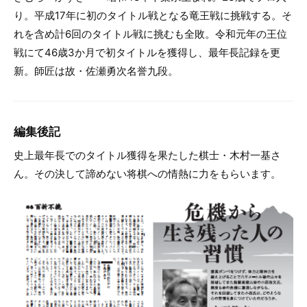
り。平成17年に初のタイトル戦となる竜王戦に挑戦する。そ
れを含め計6回のタイトル戦に挑むも全敗。令和元年の王位
戦にて46歳3か月で初タイトルを獲得し、最年長記録を更
新。師匠は故・佐瀬勇次名誉九段。
編集後記
史上最年長でのタイトル獲得を果たした棋士・木村一基さ
ん。その決して諦めない将棋への情熱に力をもらいます。