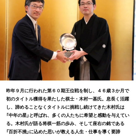
b
o
o
k
昨年９月に行われた第６０期王位戦を制し、４６歳３か月で
初のタイトル獲得を果たした棋士・木村一基氏。息長く活躍
し、諦めることなくタイトルに挑戦し続けてきた木村氏は
「中年の星」と呼ばれ、多くの人たちに希望と感動を与えてい
る。木村氏が語る将棋一筋の歩み、そして座右の銘である
「百折不撓」に込めた思いが教える人生・仕事を導く要諦