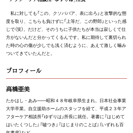
私に対しても「この、クソババア、表に出ろ」と攻撃的な態
度を取り、こちらも負けずに「上等だ、この野郎」といった感
じで（笑）。だけど、そのうちに子供たちが本当は寂しくて仕
方がないんだと分かってくるんです。私に期待して裏切られ
た時の心の傷が少しでも浅く済むように、あえて激しく噛み
ついてきていたんだと。
プロフィール
高橋亜美
たかはし・あみ――昭和４８年岐阜県生まれ。日本社会事業
大学卒業。自立援助ホームのスタッフを経て、平成２３年ア
フターケア相談所「ゆずりは」所長に就任。著書に『はじめて
はいたくつした』『嘘つき』『はじまりのことば』（いずれも百
年書房）など。