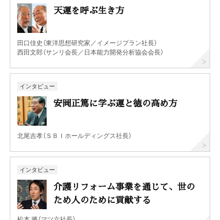
天運を呼ぶ生き方
田口佳史（東洋思想研究家／イメージプラン社長）
西田文郎（サンリ会長／日本能力開発分析協会会長）
インタビュー
安岡正篤に学ぶ運と徳の高め方
北尾吉孝（ＳＢＩホールディングス社長）
インタビュー
介護リフォーム事業を通じて、世の
ため人のために貢献する
松本 將（マツ六社長）