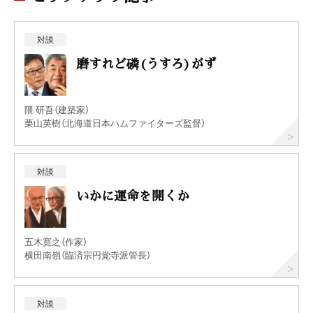
対談
磨すれど磷(うすろ)がず
隈 研吾（建築家）
栗山英樹（北海道日本ハムファイターズ監督）
対談
いかに運命を開くか
五木寛之（作家）
横田南嶺（臨済宗円覚寺派管長）
対談