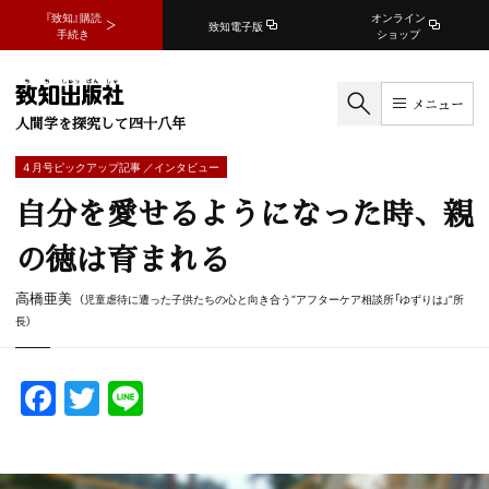
『致知』購読
オンライン
致知電子版
手続き
ショップ
メニュー
人間学を探究して四十八年
4 月号ピックアップ記事 ／インタビュー
自分を愛せるようになった時、親
の徳は育まれる
高橋亜美
（児童虐待に遭った子供たちの心と向き合う“アフターケア相談所「ゆずりは」”所
長）
F
T
Li
a
w
n
c
itt
e