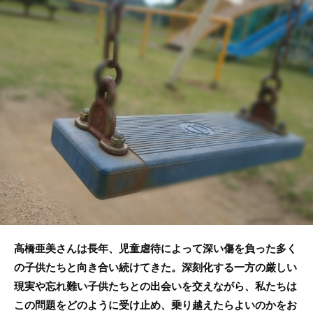
e
er
b
o
o
k
高橋亜美さんは長年、児童虐待によって深い傷を負った多く
の子供たちと向き合い続けてきた。深刻化する一方の厳しい
現実や忘れ難い子供たちとの出会いを交えながら、私たちは
この問題をどのように受け止め、乗り越えたらよいのかをお