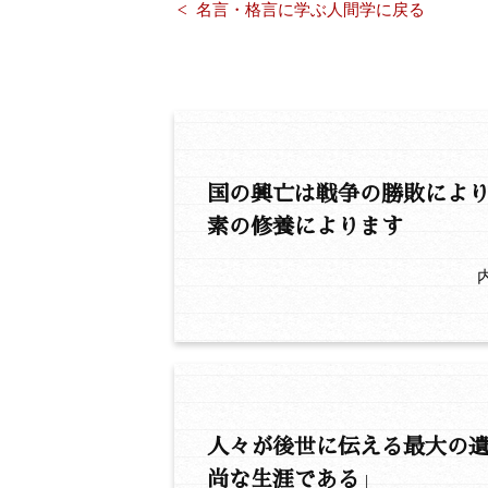
名言・格言に学ぶ人間学に戻る
国の興亡は戦争の勝敗によ
素の修養によります
人々が後世に伝える最大の遺
尚な生涯である」