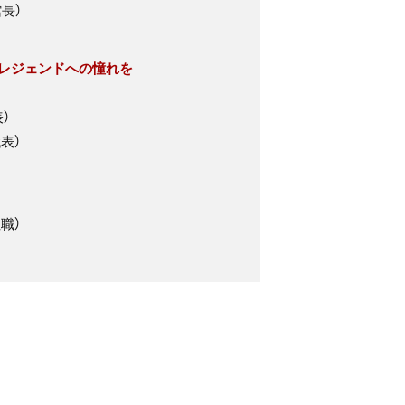
長）
～レジェンドへの憧れを
）
表）
職）