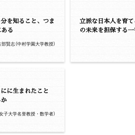
自分を知ること、つま
立派な日本人を育て
にある
の未来を担保する一
占部賢志（中村学園大学教授）
くにに生まれたこと
んか
良女子大学名誉教授・数学者）