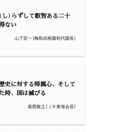
（し）らずして叡智ある二十
得ない
山下宏一（梅島幼稚園初代園長）
歴史に対する帰属心、そして
た時、国は滅びる
葛西敬之（ＪＲ東海会長）