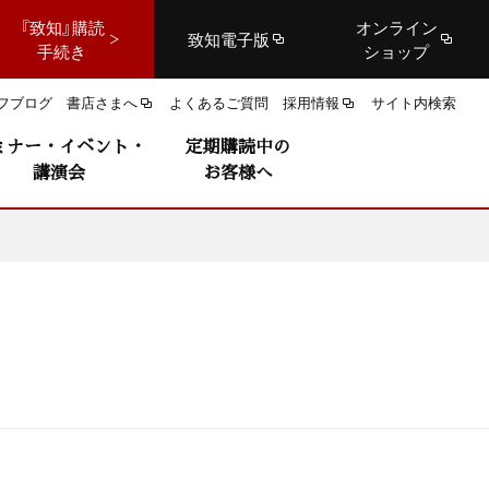
『致知』購読
オンライン
致知電子版
手続き
ショップ
フブログ
書店さまへ
よくあるご質問
採用情報
サイト内検索
ミナー・イベント・
定期購読中の
講演会
お客様へ