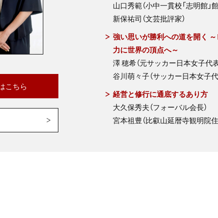
山口秀範（小中一貫校「志明館」館
新保祐司（文芸批評家）
強い思いが勝利への道を開く 
力に世界の頂点へ～
澤 穂希（元サッカー日本女子代表
谷川萌々子（サッカー日本女子代
はこちら
経営と修行に通底するあり方
大久保秀夫（フォーバル会長）
宮本祖豊（比叡山延暦寺観明院住