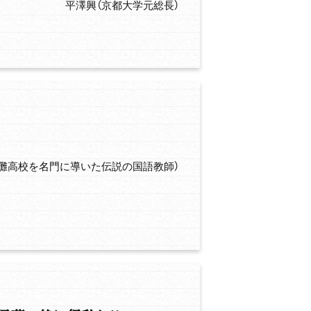
平澤興（京都大学元総長）
（灘高校を名門に導いた伝説の国語教師）