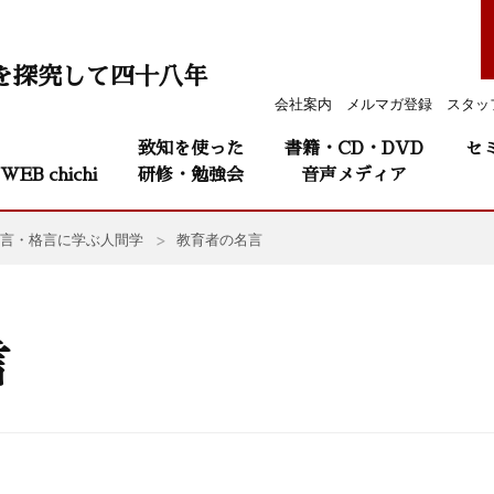
を探究して四十八年
会社案内
メルマガ登録
スタッ
致知を使った
書籍・CD・DVD
セ
WEB chichi
研修・勉強会
音声メディア
言・格言に学ぶ人間学
教育者の名言
言