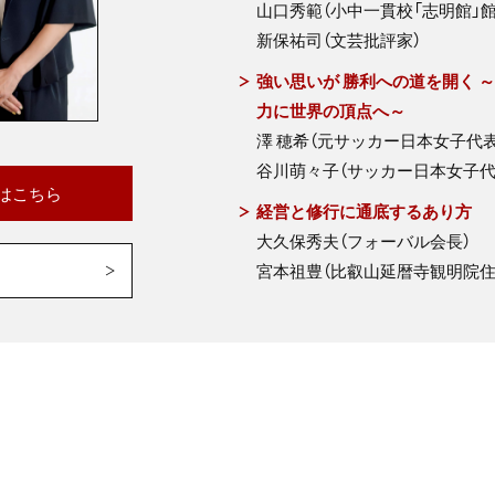
山口秀範（小中一貫校「志明館」館
新保祐司（文芸批評家）
強い思いが 勝利への道を開く 
力に世界の頂点へ～
澤 穂希（元サッカー日本女子代表
谷川萌々子（サッカー日本女子代
はこちら
経営と修行に通底するあり方
大久保秀夫（フォーバル会長）
宮本祖豊（比叡山延暦寺観明院住