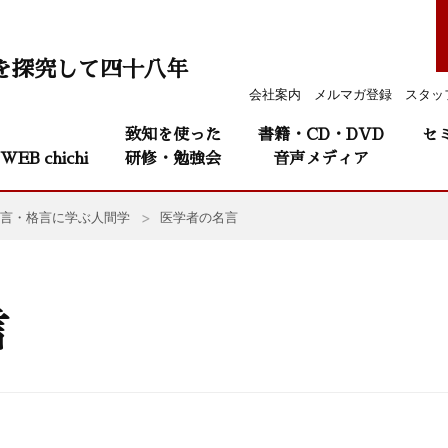
を探究して四十八年
会社案内
メルマガ登録
スタッ
致知を使った
書籍・CD・DVD
セ
WEB chichi
研修・勉強会
音声メディア
言・格言に学ぶ人間学
医学者の名言
言