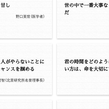
は甘し
世の中で一番大事な
だ
野口英世（医学者）
、人がやらないことに
君の時間をどのよう
チャンスを掴める
い方は、命を大切に
村智（北里研究所名誉理事長）