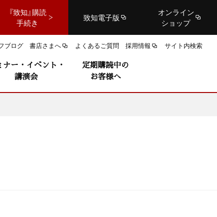
『致知』購読
オンライン
致知電子版
手続き
ショップ
フブログ
書店さまへ
よくあるご質問
採用情報
サイト内検索
ミナー・イベント・
定期購読中の
講演会
お客様へ