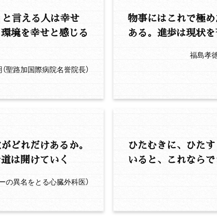
」と言える人は幸せ
物事にはこれで極め
る環境を幸せと感じる
ある。進歩は現状を
福島孝
明（聖路加国際病院名誉院長）
数がどれだけあるか。
ひたむきに、ひたす
で道は開けていく
いると、これならで
ーの異名をとる心臓外科医）