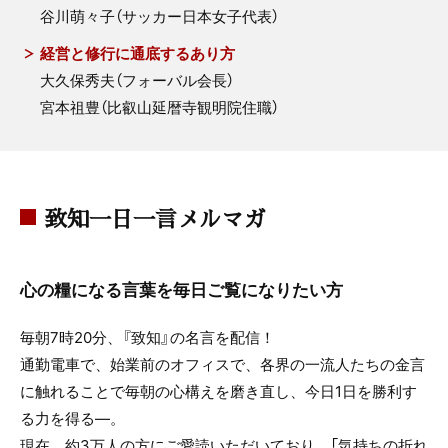
谷川萌々子（サッカー日本女子代表）
経営と修行に通底するあり方
大久保秀夫（フォーバル会長）
宮本祖豊（比叡山延暦寺観明院住職）
致知一日一言メルマガ
心の糧になる言葉を毎日ご覧になりたい方
毎朝7時20分、『致知』の名言を配信！
通勤電車で、始業前のオフィスで、各界の一流人たちの金言
に触れることで毎朝の心構えを磨き直し、今日1日を勝利す
る力を得る—。
現在、約3万人の方にご愛読いただいており、「気持ちの折れ