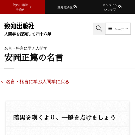
『致知』購読
オンライン
致知電子版
手続き
ショップ
メニュー
人間学を探究して四十八年
名言・格言に学ぶ人間学
安岡正篤の名言
名言・格言に学ぶ人間学に戻る
暗黒を嘆くより、一燈を点けましょう