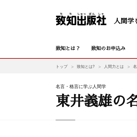
人間学
致知とは？
致知のお申込み
トップ
致知とは?
人間力とは
名
名言・格言に学ぶ人間学
東井義雄の