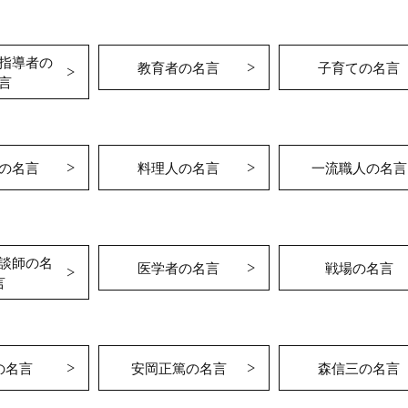
指導者の
教育者の名言
子育ての名言
言
の名言
料理人の名言
一流職人の名言
談師の名
医学者の名言
戦場の名言
言
の名言
安岡正篤の名言
森信三の名言