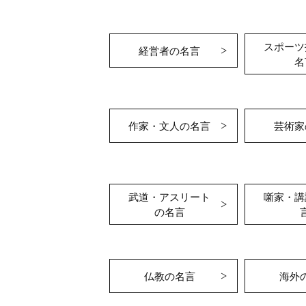
スポーツ
経営者の名言
名
作家・文人の名言
芸術家
武道・アスリート
噺家・講
の名言
仏教の名言
海外