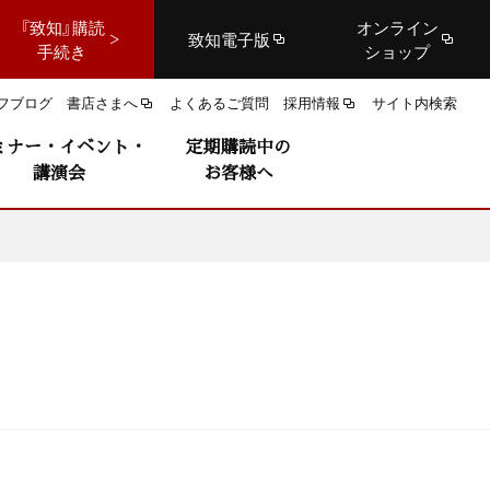
『致知』購読
オンライン
致知電子版
手続き
ショップ
フブログ
書店さまへ
よくあるご質問
採用情報
サイト内検索
ミナー・イベント・
定期購読中の
講演会
お客様へ