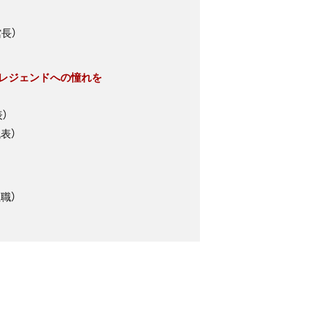
長）
～レジェンドへの憧れを
）
表）
職）