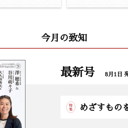
今月の致知
最新号
8月1日 
めざすもの