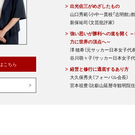
出光佐三がめざしたもの
山口秀範（小中一貫校「志明館」館
新保祐司（文芸批評家）
強い思いが勝利への道を開く 
力に世界の頂点へ～
澤 穂希（元サッカー日本女子代表
谷川萌々子（サッカー日本女子代
はこちら
経営と修行に通底するあり方
大久保秀夫（フォーバル会長）
宮本祖豊（比叡山延暦寺観明院住