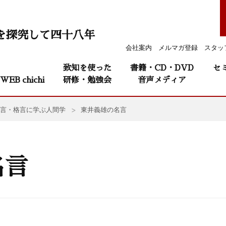
を探究して四十八年
会社案内
メルマガ登録
スタッ
致知を使った
書籍・CD・DVD
セ
WEB chichi
研修・勉強会
音声メディア
言・格言に学ぶ人間学
東井義雄の名言
名言