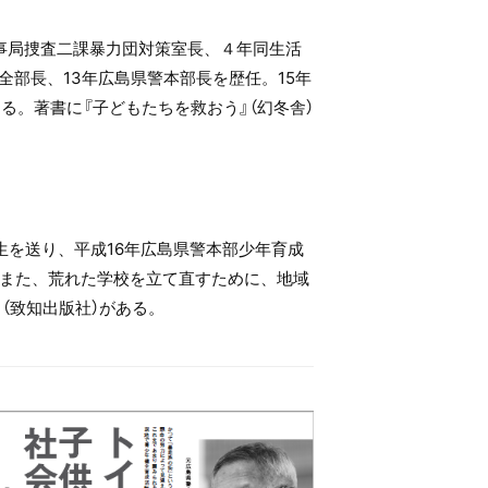
事局捜査二課暴力団対策室長、４年同生活
部長、13年広島県警本部長を歴任。15年
る。著書に『子どもたちを救おう』（幻冬舎）
生を送り、平成16年広島県警本部少年育成
また、荒れた学校を立て直すために、地域
（致知出版社）がある。