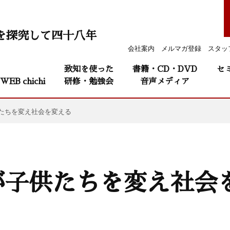
を探究して四十八年
会社案内
メルマガ登録
スタッ
致知を使った
書籍・CD・DVD
セ
WEB chichi
研修・勉強会
音声メディア
たちを変え社会を変える
が子供たちを変え社会