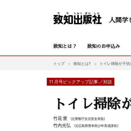
人間学
致知とは？
致知のお申込み
トップ
致知とは?
トイレ掃除が子供
11 月号ピックアップ記事 ／対談
トイレ掃除
竹花 豊
（元警察庁生活安全局長）
竹内光弘
（元広島県警本部少年育成課長）