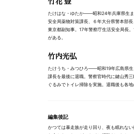
竹花 豊
たけはな・ゆたか――昭和24年兵庫県生
安全局薬物対策課長、６年大分県警本部長、
東京都副知事。17年警察庁生活安全局長。
がある。
竹内光弘
たけうち・みつひろ――昭和19年広島県生
課長を最後に退職。警察官時代に鍵山秀三
ぐるみでトイレ掃除を実施。退職後も各地
編集後記
かつては暴走族が走り回り、夜も眠れない