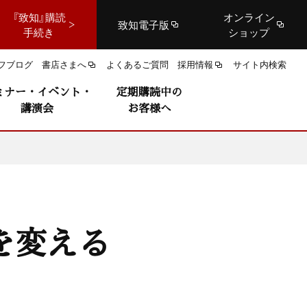
『致知』購読
オンライン
致知電子版
手続き
ショップ
フブログ
書店さまへ
よくあるご質問
採用情報
サイト内検索
ミナー・イベント・
定期購読中の
講演会
お客様へ
を変える