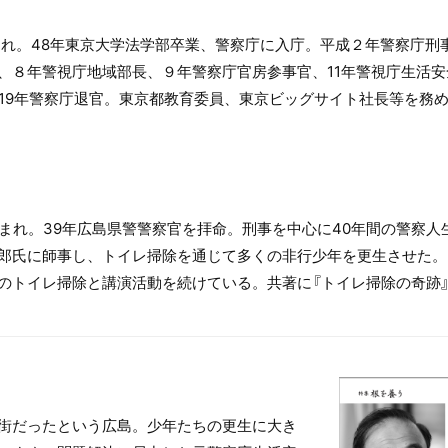
まれ。48年東京大学法学部卒業、警察庁に入庁。平成２年警察庁刑
８年警視庁地域部長、９年警察庁官房参事官、11年警視庁生活安全
19年警察庁退官。東京都教育委員、東京ビッグサイト社長等を務め
まれ。39年広島県警警察官を拝命。刑事を中心に40年間の警察人
郎氏に師事し、トイレ掃除を通じて多くの非行少年を更生させた。
のトイレ掃除と講演活動を続けている。共著に『トイレ掃除の奇跡』
街だったという広島。少年たちの更生に大き