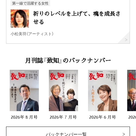
第一線で活躍する女性
祈りのレベルを上げて、魂を成長さ
せる
小松美羽（アーティスト）
月刊誌『致知』のバックナンバー
2026年 8 月号
2026年 7 月号
2026年 6 月号
20
バックナンバー一覧