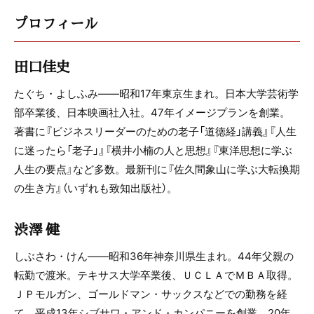
プロフィール
田口佳史
たぐち・よしふみ——昭和17年東京生まれ。日本大学芸術学
部卒業後、日本映画社入社。47年イメージプランを創業。
著書に『ビジネスリーダーのための老子「道徳経」講義』『人生
に迷ったら「老子」』『横井小楠の人と思想』『東洋思想に学ぶ
人生の要点』など多数。最新刊に『佐久間象山に学ぶ大転換期
の生き方』（いずれも致知出版社）。
渋澤 健
しぶさわ・けん——昭和36年神奈川県生まれ。44年父親の
転勤で渡米。テキサス大学卒業後、ＵＣＬＡでＭＢＡ取得。
ＪＰモルガン、ゴールドマン・サックスなどでの勤務を経
て、平成13年シブサワ・アンド・カンパニーを創業。20年