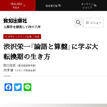
『致知』購読
オンライン
致知電子版
手続き
ショップ
メニュー
人間学を探究して四十八年
11 月号ピックアップ記事 ／対談
渋沢栄一『論語と算盤』に学ぶ大
転換期の生き方
田口佳史
（東洋思想研究家）
渋澤 健
（コモンズ投信会長）
F
T
Li
a
w
n
c
itt
e