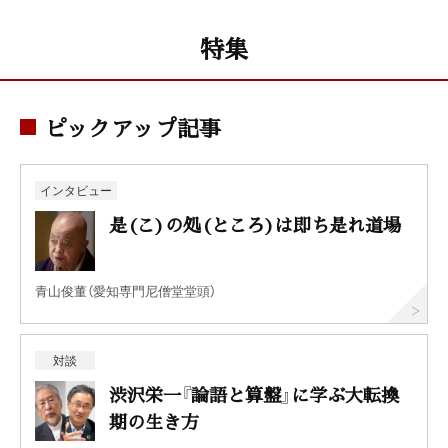
特集
ピックアップ記事
インタビュー
是(こ)の処(ところ)は即ち是れ道場
青山俊董（愛知専門尼僧堂堂頭）
対談
渋沢栄一『論語と算盤』に学ぶ大転換
期の生き方