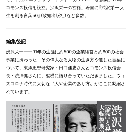
コモンズ投信を設立。渋沢栄一の玄孫。著書に『渋沢栄一 人
生を創る言葉50』（致知出版社）など多数。
編集後記
渋沢栄一——91年の生涯に約500の企業経営と約600の社会
事業に携わった、その偉大なる人物の生き方や遺した言葉に
ついて、東洋思想研究家・田口佳史さんとコモンズ投信会
長・渋澤健さんに、縦横に語り合っていただきました。ウィ
ズコロナ時代に大切な〝人や企業のあり方〟がここに凝縮さ
れています。