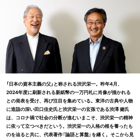
e
er
b
o
o
k
「日本の資本主義の父」と称される渋沢栄一。昨年4月、
2024年度に刷新される新紙幣の一万円札に肖像が描かれる
との発表を受け、再び注目を集めている。東洋の古典や人物
に造詣の深い田口佳史氏と渋沢栄一の玄孫である渋澤 健氏
は、コロナ禍で社会の分断が進むいまこそ、渋沢栄一の精神
に依って立つべきだという。渋沢栄一の人格の根を養ったも
のを辿ると共に、代表著作『論語と算盤』を繙く。そこから見