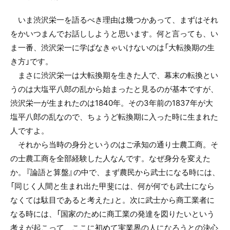
いま渋沢栄一を語るべき理由は幾つかあって、まずはそれ
をかいつまんでお話ししようと思います。何と言っても、い
ま一番、渋沢栄一に学ばなきゃいけないのは「大転換期の生
き方」です。
まさに渋沢栄一は大転換期を生きた人で、幕末の転換とい
うのは大塩平八郎の乱から始まったと見るのが基本ですが、
渋沢栄一が生まれたのは1840年。その3年前の1837年が大
塩平八郎の乱なので、ちょうど転換期に入った時に生まれた
人ですよ。
それから当時の身分というのはご承知の通り士農工商。そ
の士農工商を全部経験した人なんです。なぜ身分を変えた
か。『論語と算盤』の中で、まず農民から武士になる時には、
「同じく人間と生まれ出た甲斐には、何が何でも武士になら
なくては駄目であると考えた」と。次に武士から商工業者に
なる時には、「国家のために商工業の発達を図りたいという
考えが起こって、ここに初めて実業界の人になろうとの決心