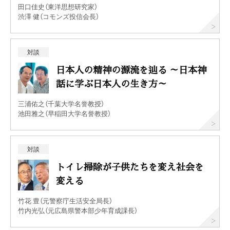
田口佳史（東洋思想研究家）
渋澤 健（コモンズ投信会長）
対談
日本人の精神の源流を辿る ～日本神
話に学ぶ日本人の生き方～
三浦佑之（千葉大学名誉教授）
池田雅之（早稲田大学名誉教授）
対談
トイレ掃除が子供たちを変え社会を
変える
竹花 豊（元警察庁生活安全局長）
竹内光弘（元広島県警本部少年育成課長）