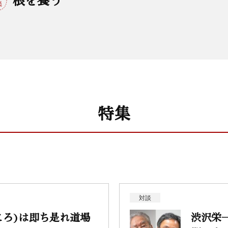
特集
対談
ころ)は即ち是れ道場
渋沢栄