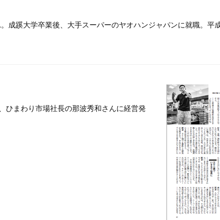
れ。成蹊大学卒業後、大手スーパーのヤオハンジャパンに就職。平成
、ひまわり市場社長の那波秀和さんに経営発