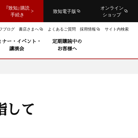
『致知』購読
オンライン
致知電子版
手続き
ショップ
フブログ
書店さまへ
よくあるご質問
採用情報
サイト内検索
ミナー・イベント・
定期購読中の
講演会
お客様へ
指して