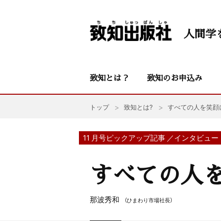
人間学
致知とは？
致知のお申込み
トップ
致知とは?
すべての人を笑顔
11 月号ピックアップ記事 ／インタビュー
すべての人
那波秀和
（ひまわり市場社長）