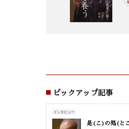
ピックアップ記事
インタビュー
是(こ)の処(と