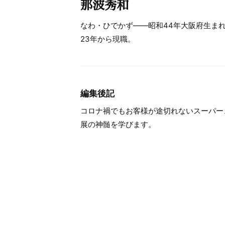
那波秀和
なわ・ひでかず――昭和44年大阪府生ま
23年から現職。
編集後記
コロナ禍でもお客様が途切れないスーパー
展の神髄を学びます。