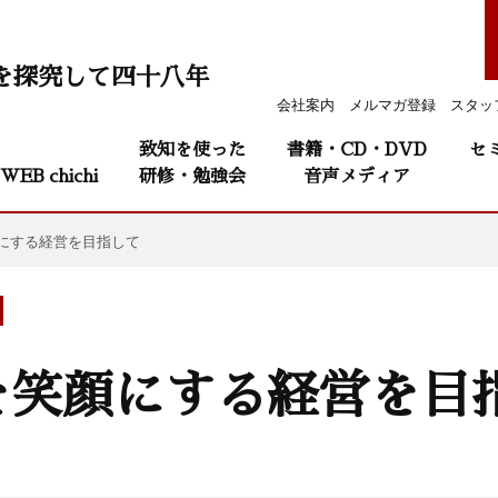
を探究して四十八年
会社案内
メルマガ登録
スタッ
致知を使った
書籍・CD・DVD
セ
WEB chichi
研修・勉強会
音声メディア
にする経営を目指して
を笑顔にする経営を目