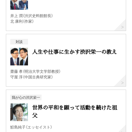
井上 潤（渋沢史料館館長）
北 康利（作家）
対談
人生や仕事に生かす渋沢栄一の教え
齋藤 孝（明治大学文学部教授）
守屋 淳（中国古典研究家）
我が心の渋沢栄一
世界の平和を願って活動を続けた祖
父
鮫島純子（エッセイスト）