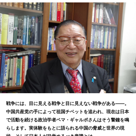
c
itt
e
e
er
b
o
o
k
戦争には、目に見える戦争と目に見えない戦争がある――。
中国共産党の手によって祖国チベットを追われ、現在は日本
で活動を続ける政治学者ペマ・ギャルポさんはそう警鐘を鳴
らします。実体験をもとに語られる中国の脅威と世界の現