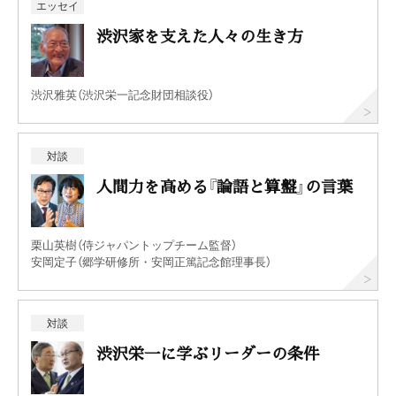
エッセイ
渋沢家を支えた人々の生き方
渋沢雅英（渋沢栄一記念財団相談役）
対談
人間力を高める『論語と算盤』の言葉
栗山英樹（侍ジャパントップチーム監督）
安岡定子（郷学研修所・安岡正篤記念館理事長）
対談
渋沢栄一に学ぶリーダーの条件