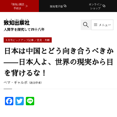
『致知』購読
オンライン
致知電子版
手続き
ショップ
メニュー
人間学を探究して四十八年
3 月号ピックアップ記事 ／意見・判断
日本は中国とどう向き合うべきか
——日本人よ、世界の現実から目
を背けるな！
ペマ・ギャルポ
（政治学者）
F
T
Li
a
w
n