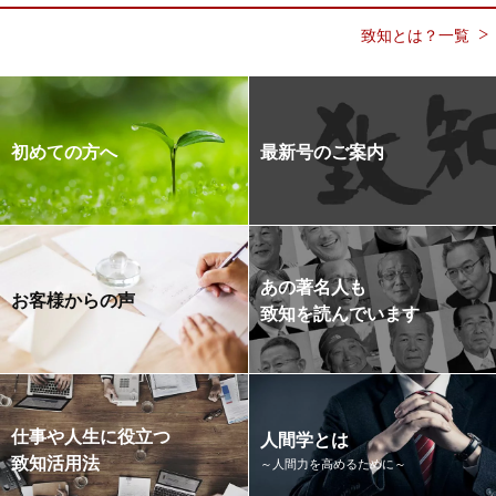
致知とは？一覧
初めての方へ
最新号のご案内
あの著名人も
お客様からの声
致知を読んでいます
仕事や人生に役立つ
人間学とは
致知活用法
～人間力を高めるために～