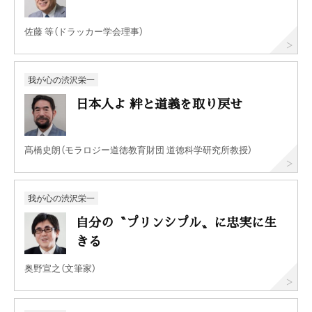
佐藤 等（ドラッカー学会理事）
我が心の渋沢栄一
日本人よ 絆と道義を取り戻せ
髙橋史朗（モラロジー道徳教育財団 道徳科学研究所教授）
我が心の渋沢栄一
自分の〝プリンシプル〟に忠実に生
きる
奥野宣之（文筆家）