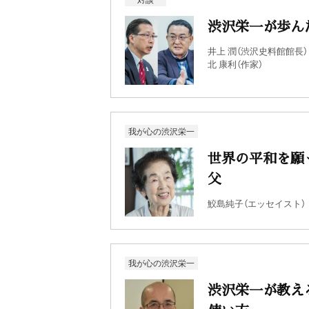
渋沢栄一が歩ん
井上 潤（渋沢史料館館長）
北 康利（作家）
我が心の渋沢栄一
世界の平和を願
父
鮫島純子（エッセイスト）
我が心の渋沢栄一
渋沢栄一が教え