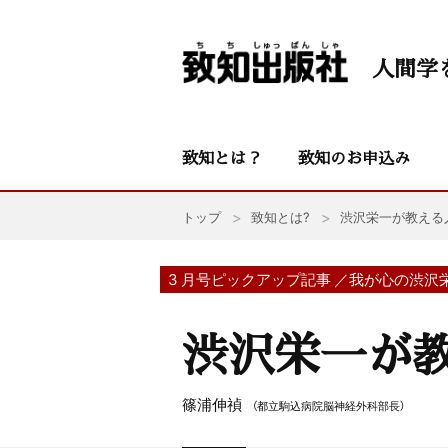
人間学
致知とは？
致知のお申込み
トップ
致知とは?
渋沢栄一が教える
3 月号ピックアップ記事 ／我が心の渋沢
渋沢栄一が
篠浦伸禎
（都立駒込病院脳神経外科部長）