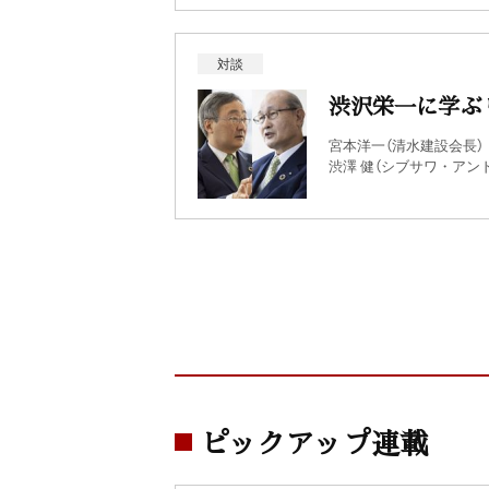
対談
渋沢栄一に学ぶ
宮本洋一（清水建設会長）
渋澤 健（シブサワ・アン
ピックアップ連載