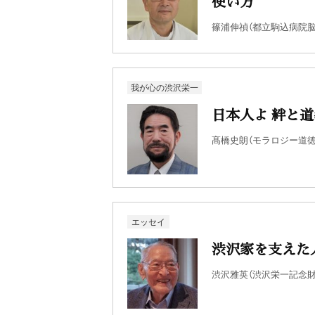
使い方
篠浦伸禎（都立駒込病院
我が心の渋沢栄一
日本人よ 絆と
髙橋史朗（モラロジー道徳
エッセイ
渋沢家を支えた
渋沢雅英（渋沢栄一記念財