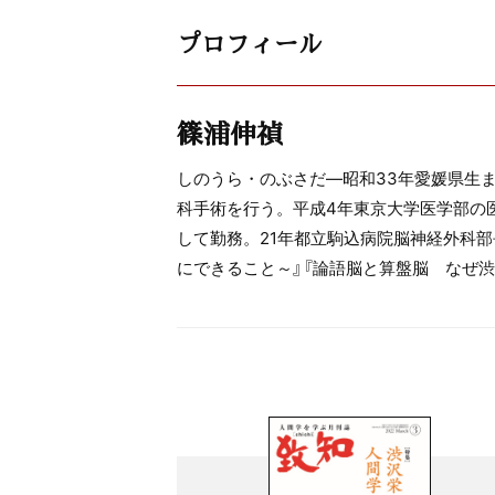
プロフィール
篠浦伸禎
しのうら・のぶさだ―昭和33年愛媛県生
科手術を行う。平成4年東京大学医学部の
して勤務。21年都立駒込病院脳神経外科
にできること～』『論語脳と算盤脳 なぜ渋