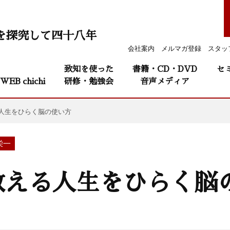
を探究して四十八年
会社案内
メルマガ登録
スタッ
致知を使った
書籍・CD・DVD
セ
WEB chichi
研修・勉強会
音声メディア
人生をひらく脳の使い方
栄一
教える人生をひらく脳