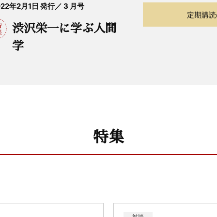
022年2月1日 発行／ 3 月号
定期購読
渋沢栄一に学ぶ人間
学
特集
対談