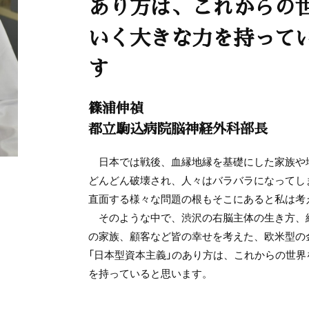
あり方は、これからの
いく大きな力を持って
す
篠浦伸禎
都立駒込病院脳神経外科部長
日本では戦後、血縁地縁を基礎にした家族や
どんどん破壊され、人々はバラバラになってし
直面する様々な問題の根もそこにあると私は考
そのような中で、渋沢の右脳主体の生き方、
の家族、顧客など皆の幸せを考えた、欧米型の
「日本型資本主義」のあり方は、これからの世
を持っていると思います。