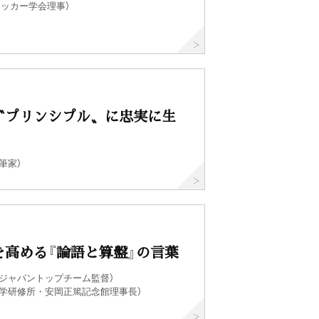
ラッカー学会理事）
〝プリンシプル〟に忠実に生
筆家）
を高める『論語と算盤』の言葉
侍ジャパントップチーム監督）
郷学研修所・安岡正篤記念館理事長）