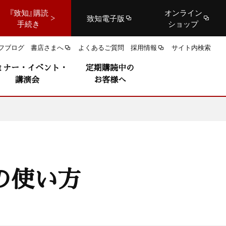
『致知』購読
オンライン
致知電子版
手続き
ショップ
フブログ
書店さまへ
よくあるご質問
採用情報
サイト内検索
ミナー・イベント・
定期購読中の
講演会
お客様へ
の使い方