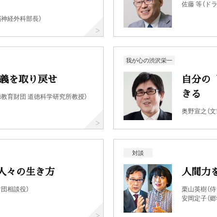
佐藤 等（ド
脳神経外科部長）
我が心の渋沢栄一
道義を取り戻せ
自分の
きる
教育財団 道徳科学研究所教授）
奥野宣之（文
対談
人々の生き方
人間力
団相談役）
栗山英樹（
安岡定子（