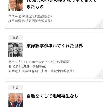
きたもの
高橋幸宏（榊原記念病院副院長）
横田南嶺（臨済宗円覚寺派管長）
鼎談
東洋教学が導いてくれた世界
數土文夫（ＪＦＥホールディングス名誉顧問）
𢎭 和順（北海道大学副学長）
安岡定子（郷学研修所・安岡正篤記念館理事長）
対談
自助なくして地域再生なし