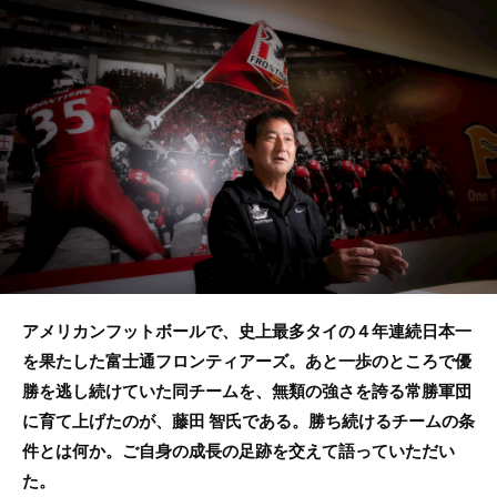
b
o
o
k
アメリカンフットボールで、史上最多タイの４年連続日本一
を果たした富士通フロンティアーズ。あと一歩のところで優
勝を逃し続けていた同チームを、無類の強さを誇る常勝軍団
に育て上げたのが、藤田 智氏である。勝ち続けるチームの条
件とは何か。ご自身の成長の足跡を交えて語っていただい
た。