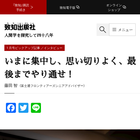
『致知』購読
オンライン
致知電子版
手続き
ショップ
メニュー
人間学を探究して四十八年
1 月号ピックアップ記事 ／インタビュー
いまに集中し、思い切りよく、最
後までやり通せ！
藤田 智
（富士通フロンティアーズシニアアドバイザー）
F
T
Li
a
w
n
c
itt
e
e
er