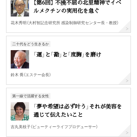
【第6回】 不撓不屈の北里精神でイベ
ルメクチンの実用化を急ぐ
花木秀明（大村智記念研究所 感染制御研究センター長・教授）
二十代をどう生きるか
「運」と「勘」と「度胸」を磨け
鈴木 喬（エステー会長）
第一線で活躍する女性
「夢や希望は必ず叶う」それが美容を
通じて伝えたいこと
吉丸美枝子（ビューティーライフプロデューサー）