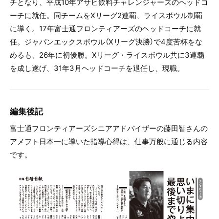
チとなり、平成10年アサヒ飲料チャレンジャーズのヘッドコ
ーチに就任。同チームをXリーグ2連覇、ライスボウル制覇
に導く。17年富士通フロンティアーズのヘッドコーチに就
任。ジャパンエックスボウル（Xリーグ決勝）で4度苦杯をな
めるも、26年に初優勝。Xリーグ・ライスボウル共に3連覇
を成し遂げ、31年3月ヘッドコーチを退任し、現職。
編集後記
富士通フロンティアーズシニアアドバイザーの藤田智さんの
アメフト日本一に導いた指導心得は、仕事万般に通じる内容
です。