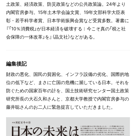
土政策、経済政策、防災政策などの公共政策論。24年より
内閣官房参与。15年土木学会論文賞、19年文部科学大臣表
彰・若手科学者賞、日本学術振興会賞など受賞多数。著書に
『「10％消費税」が日本経済を破壊する︱今こそ真の「税と社
会保障の一体改革」を』（晶文社）などがある。
編集後記
財政の悪化、国民の貧困化、インフラ設備の劣化、国際的地
位の低下など、まさに亡国の危機に瀕している日本。それを
防ぐための国家百年の計を、国土技術研究センター国土政策
研究所長の大石久和さんと、京都大学教授で内閣官房参与の
藤井聡さんのお二人に緊急提言していただきました。