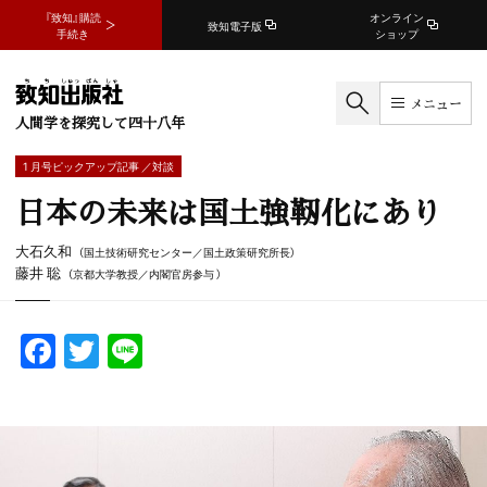
『致知』購読
オンライン
致知電子版
手続き
ショップ
メニュー
人間学を探究して四十八年
1 月号ピックアップ記事 ／対談
日本の未来は国土強靭化にあり
大石久和
（国土技術研究センター／国土政策研究所長）
藤井 聡
（京都大学教授／内閣官房参与 ）
F
T
Li
a
w
n
c
itt
e
e
er