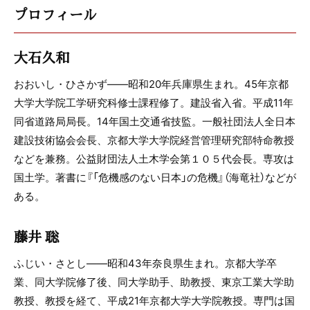
プロフィール
大石久和
おおいし・ひさかず――昭和20年兵庫県生まれ。45年京都
大学大学院工学研究科修士課程修了。建設省入省。平成11年
同省道路局局長。14年国土交通省技監。一般社団法人全日本
建設技術協会会長、京都大学大学院経営管理研究部特命教授
などを兼務。公益財団法人土木学会第１０５代会長。専攻は
国土学。著書に『「危機感のない日本」の危機』（海竜社）などが
ある。
藤井 聡
ふじい・さとし――昭和43年奈良県生まれ。京都大学卒
業、同大学院修了後、同大学助手、助教授、東京工業大学助
教授、教授を経て、平成21年京都大学大学院教授。専門は国