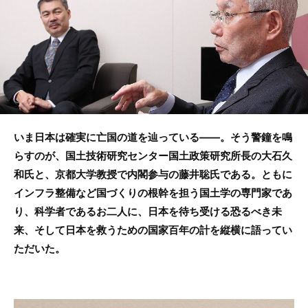
b
o
o
k
いま日本は確実に亡国の道を辿っている――。そう警鐘を鳴
らすのが、国土技術研究センター国土政策研究所長の大石久
和氏と、京都大学教授で内閣参与の藤井聡氏である。ともに
インフラ整備など国づくりの根幹を担う国土学の専門家であ
り、科学者であるお二人に、日本を待ち受ける恐るべき未
来、そして日本を救うための国家百年の計を縦横に語ってい
ただいた。