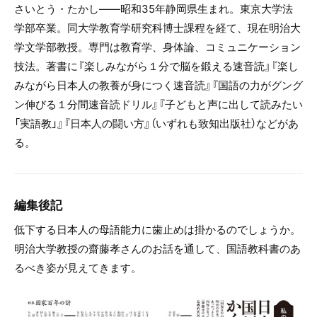
さいとう・たかし――昭和35年静岡県生まれ。東京大学法
学部卒業。同大学教育学研究科博士課程を経て、現在明治大
学文学部教授。専門は教育学、身体論、コミュニケーション
技法。著書に『楽しみながら１分で脳を鍛える速音読』『楽し
みながら日本人の教養が身につく速音読』『国語の力がグング
ン伸びる１分間速音読ドリル』『子どもと声に出して読みたい
「実語教」』『日本人の闘い方』（いずれも致知出版社）などがあ
る。
編集後記
低下する日本人の母語能力に歯止めは掛かるのでしょうか。
明治大学教授の齋藤孝さんのお話を通して、国語教科書のあ
るべき姿が見えてきます。