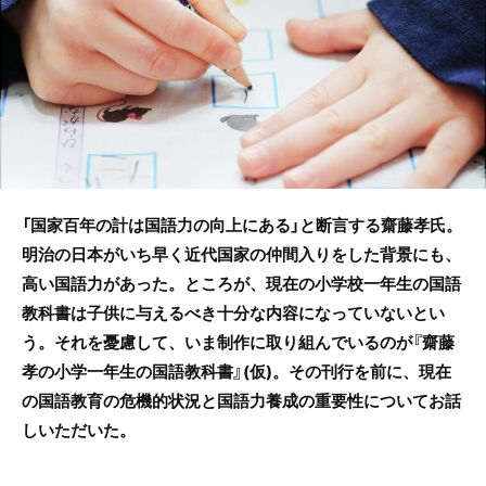
o
o
k
「国家百年の計は国語力の向上にある」と断言する齋藤孝氏。
明治の日本がいち早く近代国家の仲間入りをした背景にも、
高い国語力があった。ところが、現在の小学校一年生の国語
教科書は子供に与えるべき十分な内容になっていないとい
う。それを憂慮して、いま制作に取り組んでいるのが『齋藤
孝の小学一年生の国語教科書』(仮)。その刊行を前に、現在
の国語教育の危機的状況と国語力養成の重要性についてお話
しいただいた。