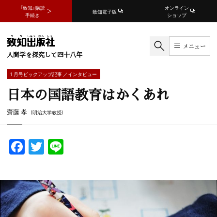
『致知』購読
オンライン
致知電子版
手続き
ショップ
メニュー
人間学を探究して四十八年
1 月号ピックアップ記事 ／インタビュー
日本の国語教育はかくあれ
齋藤 孝
（明治大学教授）
F
T
Li
a
w
n
c
itt
e
e
er
b