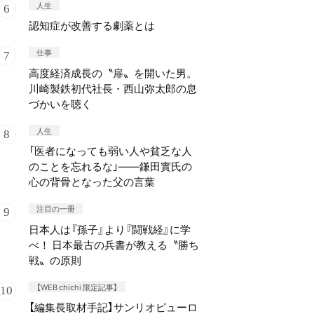
人生
認知症が改善する劇薬とは
仕事
高度経済成長の〝扉〟を開いた男。
川崎製鉄初代社長・西山弥太郎の息
づかいを聴く
人生
「医者になっても弱い人や貧乏な人
のことを忘れるな」——鎌田實氏の
心の背骨となった父の言葉
注目の一冊
日本人は『孫子』より『闘戦経』に学
べ！ 日本最古の兵書が教える〝勝ち
戦〟の原則
【WEB chichi 限定記事】
【編集長取材手記】サンリオピューロ