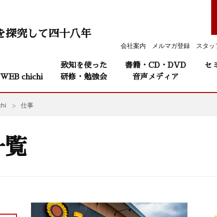
を探究して四十八年
会社案内
メルマガ登録
スタッ
致知を使った
書籍・CD・DVD
セ
WEB chichi
研修・勉強会
音声メディア
hi
仕事
一覧