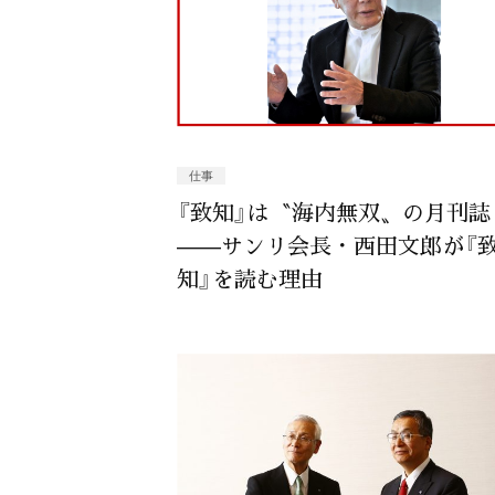
仕事
『致知』は〝海内無双〟の月刊誌
——サンリ会長・西田文郎が『
知』を読む理由