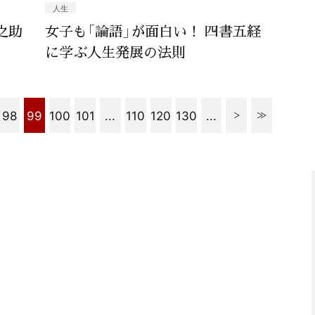
人生
之助
女子も「論語」が面白い！ 四書五経
に学ぶ人生発展の法則
98
99
100
101
...
110
120
130
...