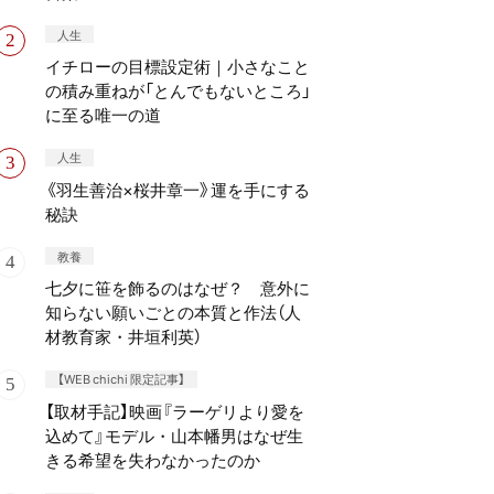
人生
イチローの目標設定術｜小さなこと
の積み重ねが「とんでもないところ」
に至る唯一の道
人生
《羽生善治×桜井章一》運を手にする
秘訣
教養
七夕に笹を飾るのはなぜ？ 意外に
知らない願いごとの本質と作法（人
材教育家・井垣利英）
【WEB chichi 限定記事】
【取材手記】映画『ラーゲリより愛を
込めて』モデル・山本幡男はなぜ生
きる希望を失わなかったのか