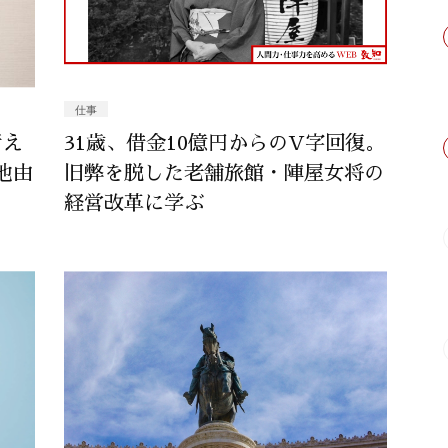
仕事
考え
31歳、借金10億円からのV字回復。
池由
旧弊を脱した老舗旅館・陣屋女将の
経営改革に学ぶ