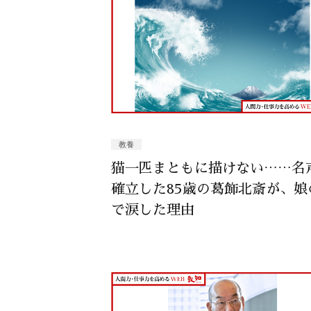
教養
猫一匹まともに描けない……名
確立した85歳の葛飾北斎が、娘
で涙した理由