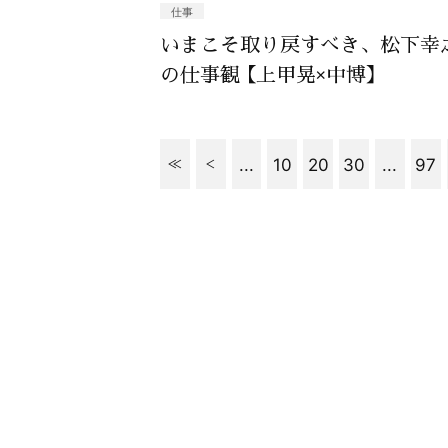
仕事
いまこそ取り戻すべき、松下幸
の仕事観 【上甲晃×中博】
...
10
20
30
...
97