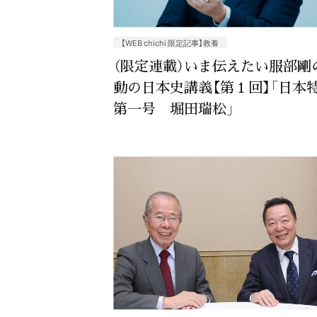
【WEB chichi 限定記事】教養
（限定連載）いま伝えたい服部剛
動の日本史講義【第１回】「日本
第一号 堀田瑞松」