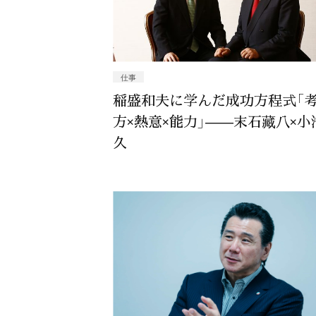
仕事
稲盛和夫に学んだ成功方程式「
方×熱意×能力」——末石藏八×小
久