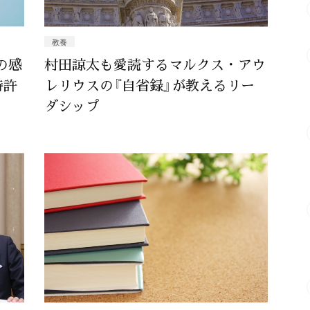
教養
の感
村田諒太も愛読するマルクス・アウ
特許
レリウスの『自省録』が教えるリー
ダシップ