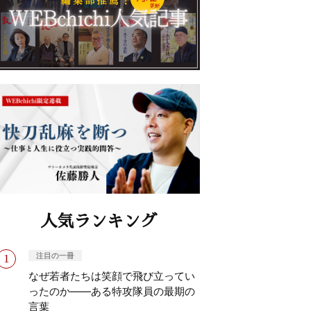
人気ランキング
注目の一冊
なぜ若者たちは笑顔で飛び立ってい
ったのか——ある特攻隊員の最期の
言葉