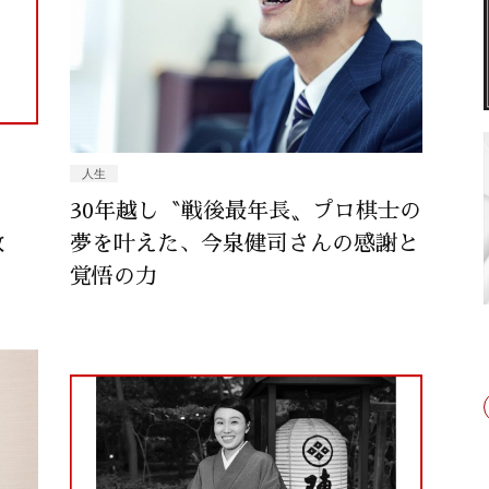
人生
30年越し〝戦後最年長〟プロ棋士の
致
夢を叶えた、今泉健司さんの感謝と
覚悟の力