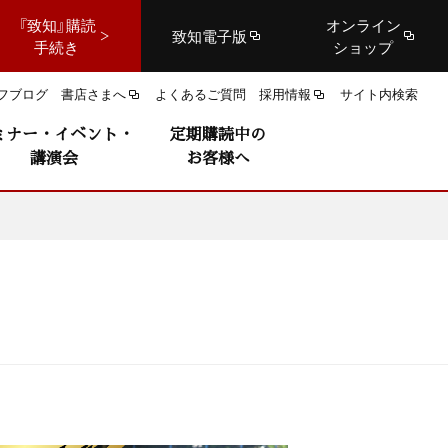
『致知』購読
オンライン
致知電子版
手続き
ショップ
フブログ
書店さまへ
よくあるご質問
採用情報
サイト内検索
ミナー・イベント・
定期購読中の
講演会
お客様へ