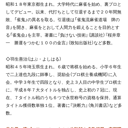
昭和１８年東京都生まれ。大学時代に麻雀を始め、裏プロと
してデビュー。以来、代打ちとして引退するまで２０年間無
敗、「雀鬼」の異名を取る。引退後は「雀鬼流麻雀道場 牌の
音」を開き、麻雀をとおして人間力を鍛えることを目的とす
る「雀鬼会」を主宰。著書に『負けない技術』（講談社）『桜井章
一 勝運をつかむ１００の金言』（致知出版社）など多数。
◇羽生善治（はぶ・よしはる）
昭和４５年埼玉県生まれ。６歳で将棋を始める。小学６年生
で二上達也九段に師事し、奨励会（プロ棋士養成機関）に入
会。中学３年生で四段となり、史上３人目の中学生プロ棋士
に。平成８年７大タイトルを独占し、史上初の７冠に。現
在、７タイトル戦のうち６つで永世称号の資格を保持。通算
タイトル獲得数単独１位。著書に『決断力』（角川書店）など多
数。