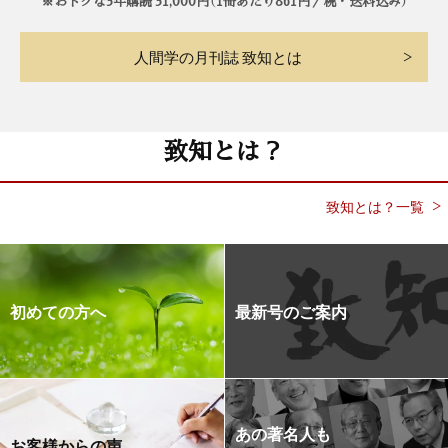
※おトクな3年購読 31,000円（1冊あたり861円／税・送料込み）
人間学の月刊誌 致知とは
致知とは？
致知とは？一覧
初めての方へ
最新号のご案内
あの著名人も
お客様からの声