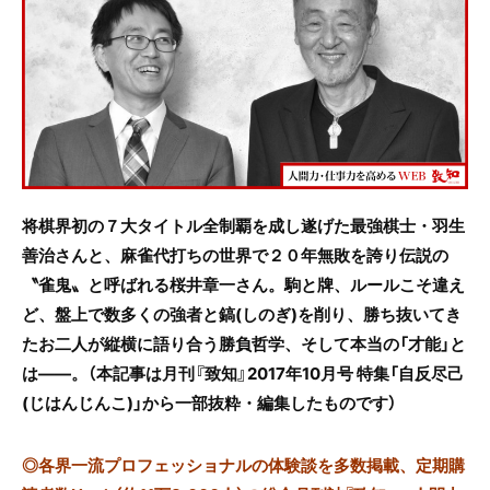
e
er
b
o
o
k
将棋界初の７大タイトル全制覇を成し遂げた最強棋士・羽生
善治さんと、麻雀代打ちの世界で２０年無敗を誇り伝説の
〝雀鬼〟と呼ばれる桜井章一さん。駒と牌、ルールこそ違え
ど、盤上で数多くの強者と鎬(しのぎ)を削り、勝ち抜いてき
たお二人が縦横に語り合う勝負哲学、そして本当の「
才能」と
は――。（本記事は月刊『致知』2017年10月号 特集「自反尽己
(じはんじんこ)」から一部抜粋・編集したものです）
◎
各界一流プロフェッショナルの体験談を多数掲載、定期購