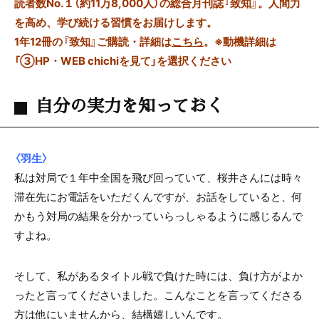
読者数No.１（約11万8,000人）の総合月刊誌『致知』。人間力
を高め、学び続ける習慣をお届けします。
1年12冊の『致知』ご購読・詳細は
こちら
。
※動機詳細は
「③HP・WEB chichiを見て」を選択ください
自分の実力を知っておく
〈羽生〉
私は対局で１年中全国を飛び回っていて、桜井さんには時々
滞在先にお電話をいただくんですが、お話をしていると、何
かもう対局の結果を分かっていらっしゃるように感じるんで
すよね。
そして、私があるタイトル戦で負けた時には、負け方がよか
ったと言ってくださいました。こんなことを言ってくださる
方は他にいませんから、結構嬉しいんです。