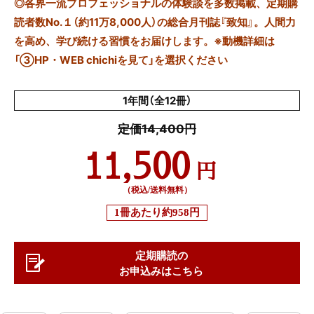
◎
各界一流プロフェッショナルの体験談を多数掲載、定期購
読者数No.１（約11万8,000人）の総合月刊誌『致知』。人間力
を高め、学び続ける習慣をお届けします。※動機詳細は
「③HP・WEB chichiを見て」を選択ください
1年間（全12冊）
定価14,400円
11,500
円
（税込/送料無料）
1冊あたり
約958円
定期購読の
お申込みはこちら