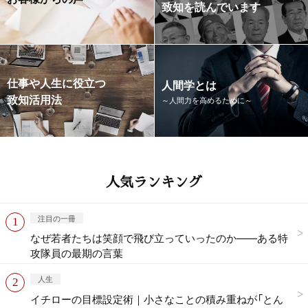
致知を読んでいます
仕事や人生に役立つ
人間学とは
致知活用法
～人間力を高めるために～
人気ランキング
注目の一冊
なぜ若者たちは笑顔で飛び立っていったのか——ある特
攻隊員の最期の言葉
人生
イチローの目標設定術｜小さなことの積み重ねが「とん