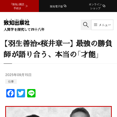
『致知』購読
オンライン
致知電子版
手続き
ショップ
メニュー
人間学を探究して四十八年
【羽生善治×桜井章一】 最強の勝負
師が語り合う、本当の「才能」
2025年09月15日
仕事
F
T
Li
a
w
n
c
itt
e