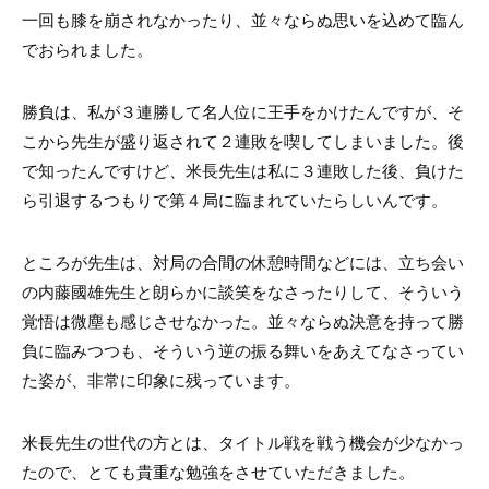
一回も膝を崩されなかったり、並々ならぬ思いを込めて臨ん
でおられました。
勝負は、私が３連勝して名人位に王手をかけたんですが、そ
こから先生が盛り返されて２連敗を喫してしまいました。後
で知ったんですけど、米長先生は私に３連敗した後、負けた
ら引退するつもりで第４局に臨まれていたらしいんです。
ところが先生は、対局の合間の休憩時間などには、立ち会い
の内藤國雄先生と朗らかに談笑をなさったりして、そういう
覚悟は微塵も感じさせなかった。並々ならぬ決意を持って勝
負に臨みつつも、そういう逆の振る舞いをあえてなさってい
た姿が、非常に印象に残っています。
米長先生の世代の方とは、タイトル戦を戦う機会が少なかっ
たので、とても貴重な勉強をさせていただきました。