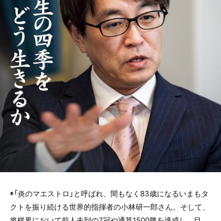
◉「炎のマエストロ」と呼ばれ、間もなく83歳になるいまもタ
クトを振り続ける世界的指揮者の小林研一郎さん。そして、
将棋界において前人未到の7冠や通算1500勝を達成し、目