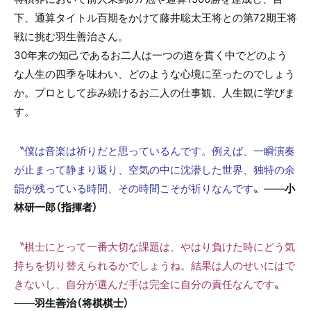
下、通算タイトル百期をかけて藤井聡太王将との第72期王将
戦に挑む羽生善治さん。
30年来の知己であるお二人は一つの道を貫く中でどのよう
な人生の四季を味わい、どのような心境に至ったのでしょう
か。プロとして歩み続けるお二人の仕事観、人生観に学びま
す。
〝僕は音楽は祈りだと思っているんです。例えば、一瞬演奏
が止まって静まり返り、空気の中に沈潜した世界、独特の余
韻が残っている時間、その時間こそが祈りなんです〟
――
小
林研一郎（指揮者）
〝棋士にとって一番大切な課題は、やはり負けた時にどう気
持ちを切り替えられるかでしょうね。結果は人のせいにはで
きないし、自分が選んだ手は完全に自分の責任なんです〟
――
羽生善治（将棋棋士）