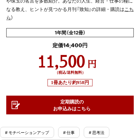
や珠玉の名言を多数紹介。あなたの人生、経営・仕事の糧に
なる教え、ヒントが見つかる月刊『致知』の詳細・購読は
こち
ら
）
1年間（全12冊）
定価14,400円
11,500
円
（税込/送料無料）
1冊あたり
約958円
定期購読の
お申込みはこちら
# モチベーションアップ
# 仕事
# 思考法