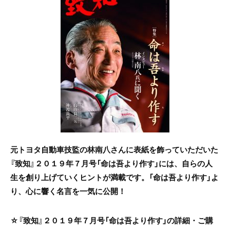
e
er
b
o
o
k
元トヨタ自動車技監の林南八さんに表紙を飾っていただいた
『致知』２０１９年７月号「命は吾より作す」には、自らの人
生を創り上げていくヒントが満載です。「命は吾より作す」よ
り、心に響く名言を一気に公開！
☆『致知』２０１９年７月号「命は吾より作す」の詳細・ご購