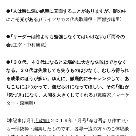
●
「人は時に深い絶望に直面することがありますが、闇の中
にこそ光がある」
（ライフサカス代表取締役・西部沙緒里）
●
「リーダーは誰よりも勉強しなくてはいけない」（「而今の
会」
主宰・中村勝範）
●
「３０代、４０代になると立場的に大きな失敗はできなく
なる。２０代は失敗しても失うものは少なく、むしろ得られ
る成果のほうが多い。ゆえに、徹底的にチャレンジして、あ
ちこちにぶつかって、傷だらけになってほしい。その「傷」が
「気づき」になり、人間を大きくしてくれる」
（戦略家／マーケ
ター・森岡毅）
（本記事は月刊
『致知』
２０１９年７月号「命は吾より作す」か
ら一部抜粋・編集したものです。各界一流の方々のご体験談