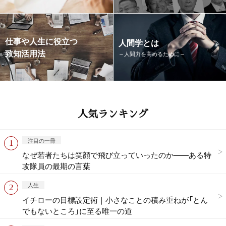
仕事や人生に役立つ
人間学とは
致知活用法
～人間力を高めるために～
人気ランキング
注目の一冊
なぜ若者たちは笑顔で飛び立っていったのか——ある特
攻隊員の最期の言葉
人生
イチローの目標設定術｜小さなことの積み重ねが「とん
でもないところ」に至る唯一の道