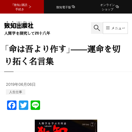
『致知』購読
オンライン
致知電子版
手続き
ショップ
メニュー
人間学を探究して四十八年
「命は吾より作す」——運命を切
り拓く名言集
2019年06月06日
人生
仕事
F
T
Li
a
w
n
c
itt
e