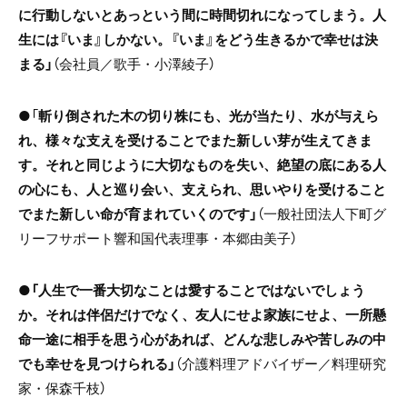
に行動しないとあっという間に時間切れになってしまう。人
生には『いま』しかない。『いま』をどう生きるかで幸せは決
まる」
（会社員／歌手・小澤綾子）
●「
斬り倒された木の切り株にも、光が当たり、水が与えら
れ、様々な支えを受けることでまた新しい芽が生えてきま
す。それと同じように大切なものを失い、絶望の底にある人
の心にも、人と巡り会い、支えられ、思いやりを受けること
でまた新しい命が育まれていくのです」
（一般社団法人下町グ
リーフサポート響和国代表理事・本郷由美子）
●
「人生で一番大切なことは愛することではないでしょう
か。それは伴侶だけでなく、友人にせよ家族にせよ、一所懸
命一途に相手を思う心があれば、どんな悲しみや苦しみの中
でも幸せを見つけられる」
（介護料理アドバイザー／料理研究
家・保森千枝）