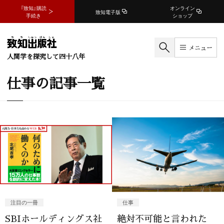
『致知』購読
オンライン
致知電子版
手続き
ショップ
メニュー
人間学を探究して四十八年
仕事の記事一覧
注目の一冊
仕事
SBIホールディングス社
絶対不可能と言われた