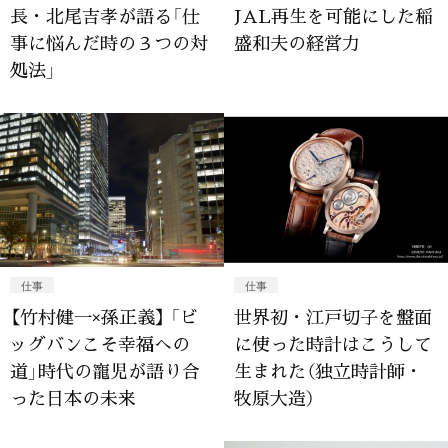
長・北尾吉孝が語る「仕
JAL再生を可能にした稲
事に悩んだ時の３つの対
盛和夫の経営力
処法」
仕事
仕事
【竹村健一×孫正義】 「ビ
世界初・江戸切子を盤面
ッグバンこそ幸福への
に使った時計はこうして
道」時代の寵児が語り合
生まれた（独立時計師・
った日本の未来
牧原大造）